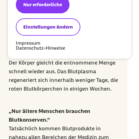
Nur erforderliche
bereits nach kurzer Zeit wieder fit. Wichtig
sind ausreichend Flüssigkeit, eine kleine
Ruhepause und körperliche Schonung
Einstellungen ändern
direkt nach der Spende.
Impressum
Datenschutz-Hinweise
„Mein Körper hat danach zu wenig Blut.“
Der Körper gleicht die entnommene Menge
schnell wieder aus. Das Blutplasma
regeneriert sich innerhalb weniger Tage, die
roten Blutkörperchen in einigen Wochen.
„Nur ältere Menschen brauchen
Blutkonserven.“
Tatsächlich kommen Blutprodukte in
nahezu allen Bereichen der Medizin zum