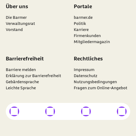
Über uns
Portale
Die Barmer
barmer.de
Verwaltungsrat
Politik
Vorstand
Karriere
Firmenkunden
Mitgliedermagazin
Barrierefreiheit
Rechtliches
Barriere melden
Impressum
Erklärung zur Barrierefreiheit
Datenschutz
Gebärdensprache
Nutzungsbedingungen
Leichte Sprache
Fragen zum Online-Angebot
externer Link
externer Link
externer Link
externer
Besuchen Sie die
BARMER
auf