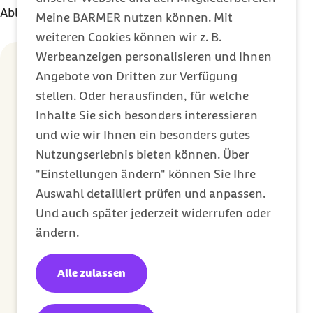
Ablehnung als vielmehr der fehlende Anstoß.
Meine BARMER nutzen können. Mit
weiteren Cookies können wir z. B.
Werbeanzeigen personalisieren und Ihnen
Die häufigsten Mythen rund um die
Angebote von Dritten zur Verfügung
Blutspende
stellen. Oder herausfinden, für welche
Inhalte Sie sich besonders interessieren
„Blutspenden ist gefährlich.“
und wie wir Ihnen ein besonders gutes
Für gesunde Menschen ist eine Blutspende
Nutzungserlebnis bieten können. Über
in der Regel gut verträglich. Vor jeder
"Einstellungen ändern" können Sie Ihre
Spende findet ein medizinischer Check
Auswahl detailliert prüfen und anpassen.
statt, unter anderem mit Fragen zur
Und auch später jederzeit widerrufen oder
Gesundheit sowie einer Kontrolle von
ändern.
Blutdruck und Hämoglobinwert.
Alle zulassen
„Danach bin ich tagelang geschwächt.“
Viele Spenderinnen und Spender fühlen sich