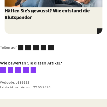
Hätten Sie's gewusst? Wie entstand die
Blutspende?
Teilen auf
Wie bewerten Sie diesen Artikel?
Ihre Bewertung: 1 Stern
Ihre Bewertung: 2 Sterne
Ihre Bewertung: 3 Sterne
Ihre Bewertung: 4 Sterne
Ihre Bewertung: 5 Sterne
Webcode: p030555
Letzte Aktualisierung:
22.05.2026