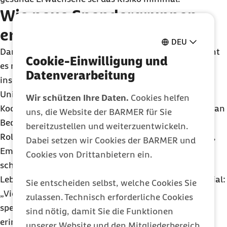
Wie neue Spendergruppen
erreicht werden können
DEU
Damit die Versorgung langfristig stabil bleibt, braucht
Cookie-Einwilligung und
es mehr Erstspenderinnen und Erstspender,
Datenverarbeitung
insbesondere jüngere Menschen. Aktionen an
Universitäten, mobile Spendeangebote oder
Wir schützen Ihre Daten.
Cookies helfen
Kooperationen mit Unternehmen gewinnen deshalb an
uns, die Website der BARMER für Sie
Bedeutung. Auch soziale Medien spielen eine größere
bereitzustellen und weiterzuentwickeln.
Rolle. Persönliche Geschichten von Empfängerinnen,
Dabei setzen wir Cookies der BARMER und
Empfängern oder Spendern können Aufmerksamkeit
Cookies von Drittanbietern ein.
schaffen und zeigen, wie konkret eine Blutspende
Leben rettet. Dr. Marschall sieht darin großes Potenzial:
Sie entscheiden selbst, welche Cookies Sie
„Viele Menschen wären grundsätzlich bereit zu
zulassen. Technisch erforderliche Cookies
spenden, wenn sie niedrigschwelliger informiert und
sind nötig, damit Sie die Funktionen
erinnert würden.“ Entscheidend sei oft weniger die
unserer Website und den Mitgliederbereich