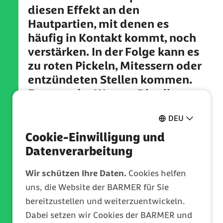
diesen Effekt an den
Hautpartien, mit denen es
häufig in Kontakt kommt, noch
verstärken. In der Folge kann es
zu roten Pickeln, Mitessern oder
entzündeten Stellen kommen.
Etwa an der Wange. Dies liegt
daran, dass sich auf dem
DEU
Smartphone zahlreiche
Bakterien niederlassen können.
Cookie-Einwilligung und
Für eine Studie in der
Datenverarbeitung
Fachzeitschrift „The
Wir schützen Ihre Daten.
Cookies helfen
International Journal of Clinical
uns, die Website der BARMER für Sie
Practice" nahmen Forscher
bereitzustellen und weiterzuentwickeln.
Abstriche von Handy-Displays
Dabei setzen wir Cookies der BARMER und
und fanden Staphylokokken,