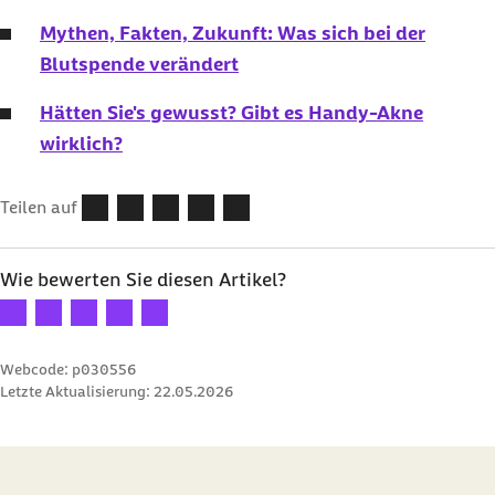
Mythen, Fakten, Zukunft: Was sich bei der
Blutspende verändert
Hätten Sie's gewusst? Gibt es Handy-Akne
wirklich?
Teilen auf
Wie bewerten Sie diesen Artikel?
Ihre Bewertung: 1 Stern
Ihre Bewertung: 2 Sterne
Ihre Bewertung: 3 Sterne
Ihre Bewertung: 4 Sterne
Ihre Bewertung: 5 Sterne
Webcode: p030556
Letzte Aktualisierung:
22.05.2026