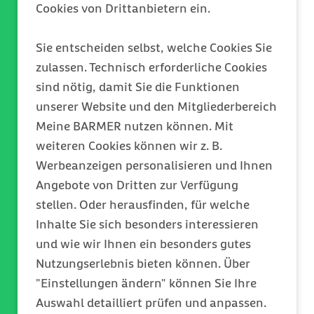
Cookies von Drittanbietern ein.
Streptokokken und andere
potenzielle Krankheitserreger.
Sie entscheiden selbst, welche Cookies Sie
Jedes sechste Handy war sogar
zulassen. Technisch erforderliche Cookies
mit Fäkalien-Spuren belastet.
sind nötig, damit Sie die Funktionen
Verantwortlich dafür ist letzten
unserer Website und den Mitgliederbereich
Endes mangelnde Hygiene,
Meine BARMER nutzen können. Mit
wenn man zum Beispiel das
weiteren Cookies können wir z. B.
Handy nutzt, ohne vorher die
Werbeanzeigen personalisieren und Ihnen
Hände gewaschen zu haben.
Angebote von Dritten zur Verfügung
Deshalb ist es ratsam,
stellen. Oder herausfinden, für welche
Smartphone regelmäßig mit
Inhalte Sie sich besonders interessieren
antiseptischen Tüchern oder mit
und wie wir Ihnen ein besonders gutes
einem Hygienespray zu
Nutzungserlebnis bieten können. Über
reinigen. So können
"Einstellungen ändern" können Sie Ihre
Hautreizungen und
Auswahl detailliert prüfen und anpassen.
Unreinheiten reduziert werden.