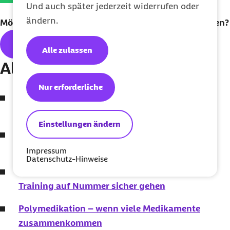
Und auch später jederzeit widerrufen oder
ändern.
Möchten Sie unseren
Newsletter
regelmäßig erhalten?
Hier geht's zum kostenlosen
Abo
Alle zulassen
Alle Themen der Ausgabe:
Nur erforderliche
Nicht nur zur Fête de la Musique: Musik stärkt
unsere Gesundheit
Einstellungen ändern
Massagepistolen – wirklich sinnvoll oder eher
gefährlich?
Impressum
Datenschutz-Hinweise
Sportmedizinische Untersuchungen: Beim
Training auf Nummer sicher gehen
Polymedikation – wenn viele Medikamente
zusammenkommen