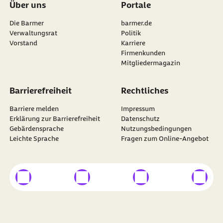
Über uns
Portale
Die Barmer
barmer.de
Verwaltungsrat
Politik
Vorstand
Karriere
Firmenkunden
Mitgliedermagazin
Barrierefreiheit
Rechtliches
Barriere melden
Impressum
Erklärung zur Barrierefreiheit
Datenschutz
Gebärdensprache
Nutzungsbedingungen
Leichte Sprache
Fragen zum Online-Angebot
externer Link
externer Link
externer Link
externer
Besuchen Sie die
BARMER
auf