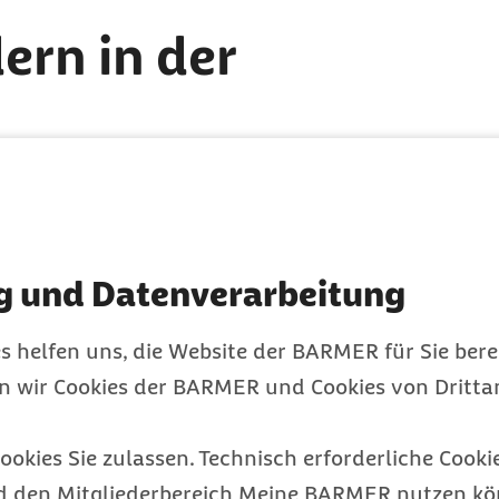
ern in der
n gesungen und getanzt
. Denn Musizieren und
das Gedächtnis und die
ogen erklären dies
g und Datenverarbeitung
mmte Nervenbahnen im
fft vor allem das
s helfen uns, die Website der BARMER für Sie bere
rn das Gehör
en wir Cookies der BARMER und Cookies von Drittan
egungszentrum sitzt.
 es an Musik heranführen.
ookies Sie zulassen. Technisch erforderliche Cookie
 stehen. Wenn Eltern ihr
d den Mitgliederbereich Meine BARMER nutzen kön