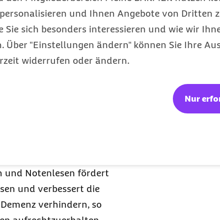
reichen sie meist das
personalisieren und Ihnen Angebote von Dritten z
ologin.
e Sie sich besonders interessieren und wie wir Ihn
st es auch
 Über "Einstellungen ändern" können Sie Ihre Aus
rzeit widerrufen oder ändern.
t
agte lohnt es sich, in die
Nur erfo
 auch im Alter tut Musik
ten die Gehirn-Funktion
 eine Gruppe, die ein
ppe, die sich noch nie
en und Notenlesen fördert
sen und verbessert die
 Demenz verhindern, so