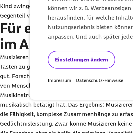
Kind zwingen, ein Musikinstrument zu erlernen, er
können wir z. B. Werbeanzeigen 
Gegenteil von dem, was sie wollen“, rät die Psych
herausfinden, für welche Inhalt
Für ein Instrument i
Nutzungserlebnis bieten können.
anpassen. Und auch später jede
im Alter nicht zu spä
Musizieren ist keine Frage des Alters. Auch für Bet
Einstellungen ändern
Tasten zu greifen oder die Saiten zu zupfen. Denn
gut. Forscher der University of Exeter untersuch
Impressum
Datenschutz-Hinweise
von Menschen um die 68 Jahren. Sie bildeten dabei
Musikinstrument spielten, und einer Vergleichsgru
musikalisch betätigt hat. Das Ergebnis: Musizier
die Fähigkeit, komplexe Zusammenhänge zu erfas
Gedächtnisleistung. Zwar könne Musizieren keine