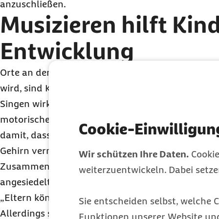
anzuschließen.
Musizieren hilft Kind
Entwicklung
Orte an denen ganz selbstverständlich zusamme
wird, sind Kindergärten. Und das ist auch gut so
Singen wirkt sich positiv auf den Spracherwerb, 
motorischen Fähigkeiten von Kindern aus. Neurol
Cookie-Einwilligun
damit, dass durch Singen und Musizieren besti
Gehirn vernetzt und vergrößert werden. Dies betri
Wir schützen Ihre Daten.
Cookie
Zusammenwirken der Schläfenlappen, wo im Gehi
weiterzuentwickeln. Dabei setz
angesiedelt ist, und der Stirnlappen, wo das Bew
„Eltern können ihr Kind gezielt fördern, wenn sie
Sie entscheiden selbst, welche C
Allerdings sollte die Freude dabei im Vordergrund
Funktionen unserer Website un