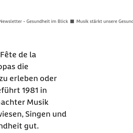
er als
Newsletter - Gesundheit im Blick
Musik stärkt unsere Gesun
 Fête de la
opas die
zu erleben oder
führt 1981 in
emachter Musik
wiesen, Singen und
ndheit gut.