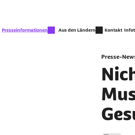
Zum Seiteninhalt springen
zur Zeit aktiv:
Presseinformationen
Aus den Ländern
Kontakt
Info
Presse-News
Nich
Mus
Ges