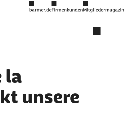
barmer.de
Firmenkunden
Mitgliedermagazin
 la
kt unsere