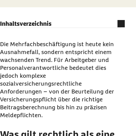
Inhaltsverzeichnis
Was gilt rechtlich als eine
Mehrfachbeschäftigung?
Die Mehrfachbeschäftigung ist heute kein
Ausnahmefall, sondern entspricht einem
Wie werden Mehrfachbeschäftigungen in der
wachsenden Trend. Für Arbeitgeber und
Sozialversicherung beurteilt?
Personalverantwortliche bedeutet dies
Welche Beiträge fallen bei
jedoch komplexe
Mehrfachbeschäftigungen an?
sozialversicherungsrechtliche
Wie werden Mehrfachbeschäftigungen richtig
Anforderungen – von der Beurteilung der
gemeldet?
Versicherungspflicht über die richtige
Was ist bei Mehrfachbeschäftigungen sonst
Beitragsberechnung bis hin zu präzisen
noch zu beachten?
Meldepflichten.
Was gilt rechtlich als eine