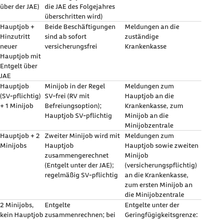
über der JAE)
die JAE des Folgejahres
überschritten wird)
Hauptjob +
Beide Beschäftigungen
Meldungen an die
Hinzutritt
sind ab sofort
zuständige
neuer
versicherungsfrei
Krankenkasse
Hauptjob mit
Entgelt über
JAE
Hauptjob
Minijob in der Regel
Meldungen zum
(SV‑pflichtig)
SV‑frei (RV mit
Hauptjob an die
+ 1 Minijob
Befreiungsoption);
Krankenkasse, zum
Hauptjob SV‑pflichtig
Minijob an die
Minijobzentrale
Hauptjob + 2
Zweiter Minijob wird mit
Meldungen zum
Minijobs
Hauptjob
Hauptjob sowie zweiten
zusammengerechnet
Minijob
(Entgelt unter der JAE);
(versicherungspflichtig)
regelmäßig SV‑pflichtig
an die Krankenkasse,
zum ersten Minijob an
die Minijobzentrale
2 Minijobs,
Entgelte
Entgelte unter der
kein Hauptjob
zusammenrechnen; bei
Geringfügigkeitsgrenze: