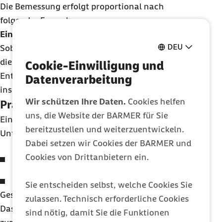
Die Bemessung erfolgt proportional nach
folgender Formel:
Einzelentgelt × BBG / Gesamtentgelt
DEU
Sobald die jeweilige BBG überschritten ist, können
die Arbeitgeber die beitragspflichtigen
Cookie-Einwilligung und
Entgeltanteile reduzieren, so dass die BBG
Datenverarbeitung
insgesamt nicht überschritten wird.
Wir schützen Ihre Daten.
Cookies helfen
Praxisbeispiel A: Zwei Hauptjobs
uns, die Website der BARMER für Sie
Eine Mitarbeiterin ist parallel bei zwei
bereitzustellen und weiterzuentwickeln.
Unternehmen beschäftigt:
Dabei setzen wir Cookies der BARMER und
Cookies von Drittanbietern ein.
Arbeitgeber A: monatliches Brutto
4.000 €
Arbeitgeber B: monatliches Brutto
3.000 €
Sie entscheiden selbst, welche Cookies Sie
Gesamtentgelt:
7.000 €
zulassen. Technisch erforderliche Cookies
Das Gesamtentgelt aller Beschäftigungen wird
sind nötig, damit Sie die Funktionen