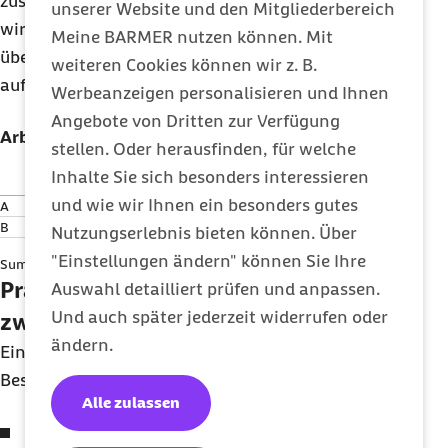
zusammengerechnet. Bei der Krankenversicherung
unserer Website und den Mitgliederbereich
wird damit die aktuelle BBG von
5.812,50 €
Meine BARMER nutzen können. Mit
überschritten. Das beitragspflichtige Entgelt muss
weiteren Cookies können wir z. B.
auf beide Arbeitgeber anteilig verteilt werden.
Werbeanzeigen personalisieren und Ihnen
Angebote von Dritten zur Verfügung
Arbeitgeber
Ursprüngliches
Beitragspflichtiges
stellen. Oder herausfinden, für welche
Entgelt
Entgelt
Inhalte Sie sich besonders interessieren
und wie wir Ihnen ein besonders gutes
A
4.000 €
3.321,43 €
B
3.000 €
2.491,07 €
Nutzungserlebnis bieten können. Über
"Einstellungen ändern" können Sie Ihre
Summe
7.000 €
5.812,50 €
Praxisbeispiel B: Ein Hauptjob und
Auswahl detailliert prüfen und anpassen.
Und auch später jederzeit widerrufen oder
zwei Minijobs
ändern.
Eine Mitarbeiterin hat parallel drei
Beschäftigungen:
Alle zulassen
Arbeitgeber A (Hauptjob):
3.000 €