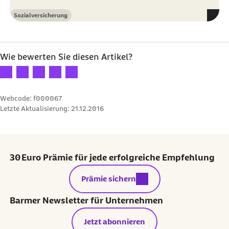
Sozialversicherung
Kategorie
Wie bewerten Sie diesen Artikel?
Ihre Bewertung: 1 Stern
Ihre Bewertung: 2 Sterne
Ihre Bewertung: 3 Sterne
Ihre Bewertung: 4 Sterne
Ihre Bewertung: 5 Sterne
Webcode: f000067
Letzte Aktualisierung:
21.12.2016
30 Euro Prämie für jede erfolgreiche Empfehlung
externer Link:
Prämie sichern
Barmer Newsletter für Unternehmen
Jetzt abonnieren