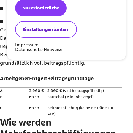
Nur erforderliche
Arbeitgeber B (Minijob):
603 €
Arbeitgeber C (Minijob):
603 €
Einstellungen ändern
Gesamtentgelt:
4.206 €
Das Gesamtentgelt aus der Beschäftigung A und C
Impressum
liegt unterhalb der jeweiligen
Datenschutz-Hinweise
Beitragsbemessungsgrenze. Die Entgelte sind
grundsätzlich voll beitragspflichtig.
Arbeitgeber
Entgelt
Beitragsgrundlage
A
3.000 €
3.000 € (voll beitragspflichtig)
B
603 €
pauschal (Minijob-Regel)
C
603 €
beitragspflichtig (keine Beiträge zur
ALV)
Wie werden