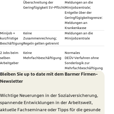
Überschreitung der
Meldungen an die
Geringfügigkeit SV‑Pflicht
Minijobzentrale;
Entgelte über der
Geringfügigkeitsgrenze:
Meldungen an
Krankenkasse
Minijob +
Keine
Meldungen an die
kurzfristige
Zusammenrechnung;
Minijobzentrale
Beschäftigung
Regeln gelten getrennt
2 Jobs beim
Keine
Normales
selben
Mehrfachbeschäftigung
DEÜV‑Verfahren ohne
Arbeitgeber
Sonderlogik zur
Mehrfachbeschäftigung
Bleiben Sie
up to date
mit dem Barmer Firmen-
Newsletter
Wichtige Neuerungen in der Sozialversicherung,
spannende Entwicklungen in der Arbeitswelt,
aktuelle Fachseminare oder Tipps für die gesunde