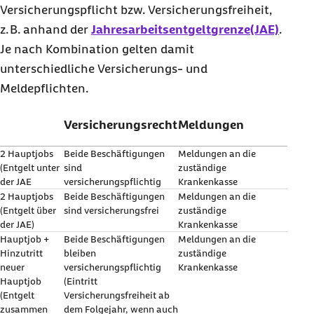
Versicherungspflicht bzw. Versicherungsfreiheit,
z. B. anhand der
Jahresarbeitsentgeltgrenze(JAE)
.
Je nach Kombination gelten damit
unterschiedliche Versicherungs- und
Meldepflichten.
Versicherungsrecht
Meldungen
2 Hauptjobs
Beide Beschäftigungen
Meldungen an die
(Entgelt unter
sind
zuständige
der JAE
versicherungspflichtig
Krankenkasse
2 Hauptjobs
Beide Beschäftigungen
Meldungen an die
(Entgelt über
sind versicherungsfrei
zuständige
der JAE)
Krankenkasse
Hauptjob +
Beide Beschäftigungen
Meldungen an die
Hinzutritt
bleiben
zuständige
neuer
versicherungspflichtig
Krankenkasse
Hauptjob
(Eintritt
(Entgelt
Versicherungsfreiheit ab
zusammen
dem Folgejahr, wenn auch