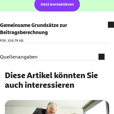
externer Link:
Jetzt kontaktieren
Gemeinsame Grundsätze zur
Beitragsberechnung
PDF, 350,79 KB
Quellenangaben
Bundeszentralamt für Steuern BZSt (Abruf
vom 20.05.2026):
Das Verfahren ELStAM
Diese Artikel könnten Sie
Minijobzentrale (Abruf vom 20.05.2026):
auch interessieren
Häufige Fragen zum Thema Steuern und
Minijob