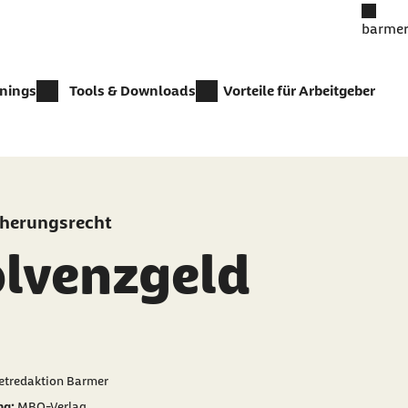
barmer
inings
Tools & Downloads
Vorteile für Arbeitgeber
cherungsrecht
olvenzgeld
er als
netredaktion Barmer
ng:
MBO-Verlag