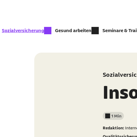
Zum Kontakt Knopf springen
Zum Seiteninhalt springen
zur Zeit aktiv:
Sozialversicherung
Gesund arbeiten
Seminare & Tra
Sozialversi
Ins
1 Min
Lesedauer wenig
Redaktion:
Inter
Qualitätssicheru