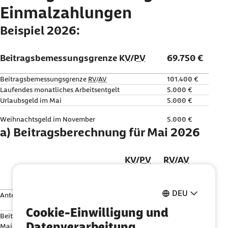
Einmalzahlungen
Beispiel 2026:
Beitragsbemessungsgrenze
KV
/
PV
69.750 €
Beitragsbemessungsgrenze
RV
/
AV
101.400 €
Laufendes monatliches Arbeitsentgelt
5.000 €
Urlaubsgeld im Mai
5.000 €
Weihnachtsgeld im November
5.000 €
a) Beitragsberechnung für Mai 2026
KV
/
PV
RV
/
AV
Euro
DEU
Anteilige Jahres-
BBG
bis Mai
29.041,67
42.250,00
1)
2)
€
€
Cookie-Einwilligung und
Beitragspflichtiges Arbeitsentgelt bis
25.000,00
25.000,00 €
Datenverarbeitung
Mai
€