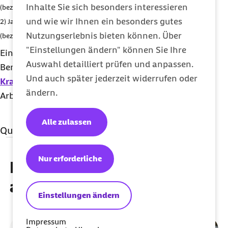
Inhalte Sie sich besonders interessieren
(beziehungsweise 330 Tage/November) : 360 Tage
und wie wir Ihnen ein besonders gutes
2) Jahres-
BBG
2026 = 101.400 Euro; 101.400 × 150 Tage/Mai
Nutzungserlebnis bieten können. Über
(beziehungsweise 330 Tage/November) : 360 Tage
"Einstellungen ändern" können Sie Ihre
Einmalig gezahltes Arbeitsentgelt wird als
Auswahl detailliert prüfen und anpassen.
Bemessungsgrundlage für die Berechnung von
Und auch später jederzeit widerrufen oder
Kranken-
, Verletzten-, Übergangs- sowie
ändern.
Arbeitslosengeld gesondert berücksichtigt.
Alle zulassen
Quellenangaben
Qualitätssicherung
Nur erforderliche
Diese Artikel könnten Sie
MBO Verlag GmbH
auch interessieren
Einstellungen ändern
Impressum