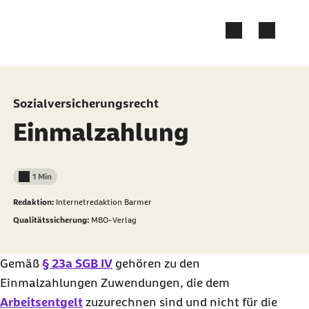
Zum Kontakt Knopf springen
Zum Seiteninhalt springen
Sozialversicherungsrecht
Einmalzahlung
1 Min
Lesedauer weniger als
Redaktion:
Internetredaktion Barmer
Qualitätssicherung:
MBO-Verlag
Gemäß
§ 23a
SGB IV
gehören zu den
Einmalzahlungen Zuwendungen, die dem
Arbeitsentgelt
zuzurechnen sind und nicht für die