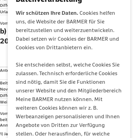
Differenz
4.041,67 €
17.250,00 €
Urlaubsgeld Mai
5.000,00 €
5.000,00 €
Wir schützen Ihre Daten.
Cookies helfen
uns, die Website der BARMER für Sie
Vom Urlaubsgeld sind beitragspflichtig
4.041,67 €
5.000,00 €
b) Beitragsberechnung für November
bereitzustellen und weiterzuentwickeln.
Dabei setzen wir Cookies der BARMER und
2026
Cookies von Drittanbietern ein.
KV
/
PV
RV
/
AV
Sie entscheiden selbst, welche Cookies Sie
Anteilige Jahres-
BBG
bis November
63.937,50
92.950,00
zulassen. Technisch erforderliche Cookies
1)
2)
€
€
sind nötig, damit Sie die Funktionen
Beitragspflichtiges Arbeitsentgelt bis
60.000,00
60.000,00
November
€
€
unserer Website und den Mitgliederbereich
Differenz
3.637,50 €
32.950,00 €
Meine BARMER nutzen können. Mit
Weihnachtsgeld November
5.000,00 €
5.000,00 €
weiteren Cookies können wir z. B.
Vom Weihnachtsgeld sind
3.637,50 €
5.000,00 €
Werbeanzeigen personalisieren und Ihnen
beitragspflichtig
Angebote von Dritten zur Verfügung
Anmerkungen:
stellen. Oder herausfinden, für welche
1) Jahres-
BBG
2026 = 69.750; 69.750 × 150 Tage/Mai