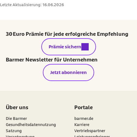
Letzte Aktualisierung:
16.06.2026
30 Euro Prämie für jede erfolgreiche Empfehlung
externer Link:
Prämie sichern
Barmer Newsletter für Unternehmen
Jetzt abonnieren
Über uns
Portale
Die Barmer
barmer.de
Gesundheitsdatennutzung
Karriere
Satzung
Vertriebspartner
Verantwortung
Leistungserbringer