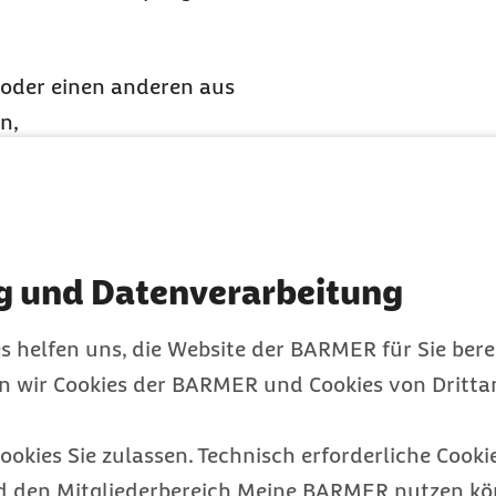
n oder einen anderen aus
n,
, Organteile oder Gewebe
pfänger, die der
g und Datenverarbeitung
rung des zuständigen
s helfen uns, die Website der BARMER für Sie bere
all?
en wir Cookies der BARMER und Cookies von Drittan
g von und zu einer
ookies Sie zulassen. Technisch erforderliche Cookie
gesetzlichen
d den Mitgliederbereich Meine BARMER nutzen kön