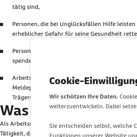
tätig sind,
Personen, die bei Unglücksfällen Hilfe leiste
erheblicher Gefahr für seine Gesundheit rette
Personen, die Blut oder körpereigene Organe
spenden,
Arbeitslosengeld- oder Arbeitslosengeld
II
-Em
Cookie-Einwilligun
Meldepflicht unterliegen und einer Aufforde
Wir schützen Ihre Daten.
Cookie
Trägers nachkommen.
Was ist ein Wegeunf
weiterzuentwickeln. Dabei setz
Als Arbeitsunfall gilt auch ein Unfall auf dem We
Sie entscheiden selbst, welche C
Tätigkeit, die unter dem Versicherungsschutz der 
Funktionen unserer Website un