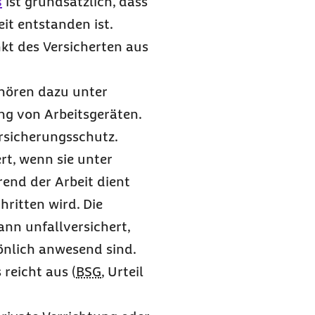
s
ist grundsätzlich, dass
it entstanden ist.
nkt des Versicherten aus
ehören dazu unter
ng von Arbeitsgeräten.
rsicherungsschutz.
rt, wenn sie unter
end der Arbeit dient
ritten wird. Die
nn unfallversichert,
önlich anwesend sind.
reicht aus (
BSG
, Urteil