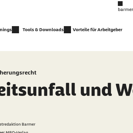
barmer
inings
Tools & Downloads
Vorteile für Arbeitgeber
cherungsrecht
eitsunfall und W
er als
netredaktion Barmer
ng:
MBO-Verlag