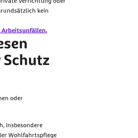
 private Verrichtung oder
grundsätzlich kein
 Arbeitsunfällen.
iesen
r Schutz
nen oder
ch, insbesondere
der Wohlfahrtspflege