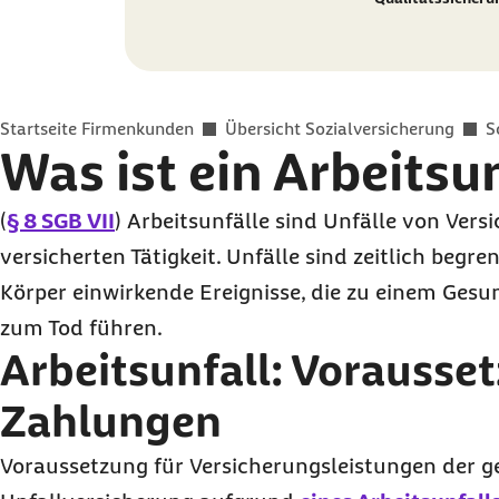
Sie befinden sich hier:
Startseite Firmenkunden
Übersicht Sozialversicherung
S
Was ist ein Arbeitsu
(
§ 8
SGB VII
) Arbeitsunfälle sind Unfälle von Versi
versicherten Tätigkeit. Unfälle sind zeitlich begr
Körper einwirkende Ereignisse, die zu einem Ges
zum Tod führen.
Arbeitsunfall: Vorausse
Zahlungen
Voraussetzung für Versicherungsleistungen der g