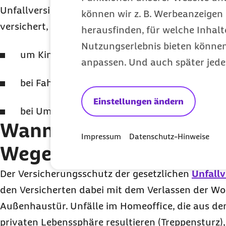
Unfallversicherung steht (Wegeunfall). Dabei si
können wir z. B. Werbeanzeigen 
versichert, die zum Beispiel notwendig werden,
herausfinden, für welche Inhalt
Nutzungserlebnis bieten können.
um Kinder während der
Arbeitszeit
unterzub
anpassen. Und auch später jede
bei Fahrgemeinschaften oder
Einstellungen ändern
bei Umleitungen.
Wann beginnt der Schut
Impressum
Datenschutz-Hinweise
Wegeunfall?
Der Versicherungsschutz der gesetzlichen
Unfall
den Versicherten dabei mit dem Verlassen der W
Außenhaustür. Unfälle im Homeoffice, die aus den
privaten Lebenssphäre resultieren (Treppensturz)