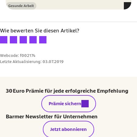
Gesunde Arbeit
Kategorie
Wie bewerten Sie diesen Artikel?
Ihre Bewertung: 1 Stern
Ihre Bewertung: 2 Sterne
Ihre Bewertung: 3 Sterne
Ihre Bewertung: 4 Sterne
Ihre Bewertung: 5 Sterne
Webcode: f002174
Letzte Aktualisierung:
03.07.2019
30 Euro Prämie für jede erfolgreiche Empfehlung
externer Link:
Prämie sichern
Barmer Newsletter für Unternehmen
Jetzt abonnieren