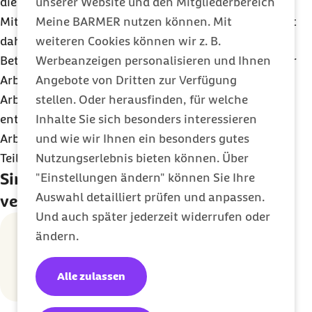
unserer Website und den Mitgliederbereich
die versäumte Arbeitszeit später von den
Meine BARMER nutzen können. Mit
Mitarbeitenden nachgeholt werden. Betriebssport ist
weiteren Cookies können wir z. B.
daher weder Arbeitszeit noch Bestandteil dieser.
Werbeanzeigen personalisieren und Ihnen
Betriebssport ist grundsätzlich freiwillig – sowohl für
Angebote von Dritten zur Verfügung
Arbeitgeber als auch für die Mitarbeitenden.
stellen. Oder herausfinden, für welche
Arbeitgeber sind daher nicht verpflichtet, ein
Inhalte Sie sich besonders interessieren
entsprechendes Angebot bereitzustellen und
und wie wir Ihnen ein besonders gutes
Arbeitnehmende entscheiden selbst über ihre
Nutzungserlebnis bieten können. Über
Teilnahme.
Sind Beschäftigte beim Betriebssport
"Einstellungen ändern" können Sie Ihre
Auswahl detailliert prüfen und anpassen.
versichert?
Und auch später jederzeit widerrufen oder
ändern.
Ein Unfall beim Betriebssport ist nicht automatisch ein
Arbeitsunfall
. Damit die Berufsgenossenschaft für die
Unfallfolgen aufkommt, müssen eine Reihe von Kriterien
Alle zulassen
erfüllt sein.