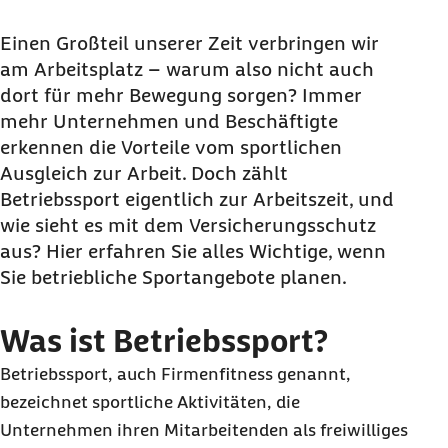
Was ist Betriebssport?
Warum sind betriebliche Sportangebote für
Einen Großteil unserer Zeit verbringen wir
Unternehmen und Mitarbeitende sinnvoll?
am Arbeitsplatz – warum also nicht auch
dort für mehr Bewegung sorgen? Immer
Welche Sportarten eignen sich für
mehr Unternehmen und Beschäftigte
Firmenfitness?
erkennen die Vorteile vom sportlichen
Wie können Unternehmen
Ausgleich zur Arbeit. Doch zählt
Betriebssportangebote erfolgreich umsetzen?
Betriebssport eigentlich zur Arbeitszeit, und
Welche rechtlichen und
wie sieht es mit dem Versicherungsschutz
versicherungstechnischen Aspekte sind zu
aus? Hier erfahren Sie alles Wichtige, wenn
beachten?
Sie betriebliche Sportangebote planen.
Mit dem Barmer-BGM-Team gesunde Arbeit
Was ist Betriebssport?
fördern
Betriebssport, auch Firmenfitness genannt,
bezeichnet sportliche Aktivitäten, die
Unternehmen ihren Mitarbeitenden als freiwilliges