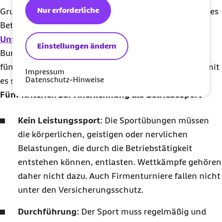
Nur erforderliche
Grundsätzlich stehen Beschäftigte beim Ausüben eines
Betriebssports unter dem Schutz der gesetzlichen
Unfallversicherung
. Allerdings hat das
Einstellungen ändern
Bundessozialgericht (BSG) in seiner Rechtsprechung
fünf Kriterien aufgestellt, die erfüllt sein müssen, damit
Impressum
Datenschutz-Hinweise
es sich um einen Arbeitsunfall handelt.
Fünf Kriterien zur Anerkennung als Betriebssport
Kein Leistungssport
: Die Sportübungen müssen
die körperlichen, geistigen oder nervlichen
Belastungen, die durch die Betriebstätigkeit
entstehen können, entlasten. Wettkämpfe gehören
daher nicht dazu. Auch Firmenturniere fallen nicht
unter den Versicherungsschutz.
Durchführung
: Der Sport muss regelmäßig und