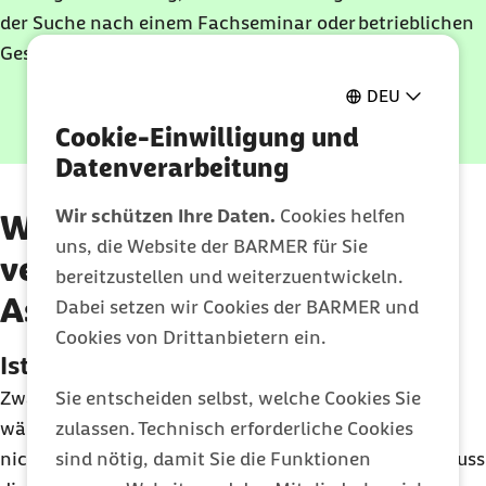
Aktivitäten koordiniert und die Teilnehmenden übers
erfolgreiche und langfristige Umsetzung von
Angebot zu optimieren und langfristig attraktiv zu
der Suche nach einem Fachseminar oder betrieblichen
Intranet oder über soziale Netzwerke auf dem neuesten
Betriebssport. Ergänzende Maßnahmen wie
gestalten.
Gesundheitsangebot.
Stand hält.
Gesundheitstage, Ernährungsberatung oder
DEU
ergonomische Arbeitsplatzgestaltung verstärken die
externer Link:
Cookie-Einwilligung und
Jetzt kontaktieren
positiven Effekte.
Datenverarbeitung
Wir schützen Ihre Daten.
Cookies helfen
Welche rechtlichen und
uns, die Website der BARMER für Sie
versicherungstechnischen
bereitzustellen und weiterzuentwickeln.
Aspekte sind zu beachten?
Dabei setzen wir Cookies der BARMER und
Cookies von Drittanbietern ein.
Ist Betriebssport Arbeitszeit?
Sie entscheiden selbst, welche Cookies Sie
Zwar können sportliche Aktivitäten grundsätzlich
zulassen. Technisch erforderliche Cookies
während der
Arbeitszeit
stattfinden, aber wenn es
sind nötig, damit Sie die Funktionen
nicht anders vom Unternehmen festgelegt wurde, muss