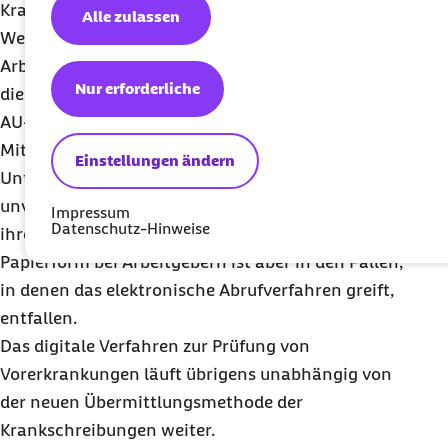
Krankenkassen elektronisch abrufen.
Alle zulassen
Wechseln Mitarbeitende während einer
Arbeitsunfähigkeit die Krankenkasse, übermittelt
Nur erforderliche
die bisherige Krankenkasse seit dem 1.4.2024 die
AU-Daten an die neue Krankenkasse.
Mitarbeitende haben gegenüber ihrem
Einstellungen ändern
Unternehmen die Pflicht, die Arbeitsunfähigkeit
unverzüglich mitzuteilen. Die Pflicht zur Vorlage
Impressum
Datenschutz-Hinweise
ihrer Arbeitsunfähigkeitsbescheinigung in
Papierform bei Arbeitgebern ist aber in den Fällen,
in denen das elektronische Abrufverfahren greift,
entfallen.
Das digitale Verfahren zur Prüfung von
Vorerkrankungen läuft übrigens unabhängig von
der neuen Übermittlungsmethode der
Krankschreibungen weiter.