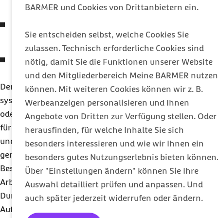
Arbeitsunfähigkeit,
BARMER und Cookies von Drittanbietern ein.
das Datum der Ausstellung der
Sie entscheiden selbst, welche Cookies Sie
Krankschreibung und
zulassen. Technisch erforderliche Cookies sind
die Kennzeichnung als Erst- oder
nötig, damit Sie die Funktionen unserer Website
Folgemeldung.
und den Mitgliederbereich Meine BARMER nutzen
Der Abruf durch die Betriebe erfolgt mit einem
können. Mit weiteren Cookies können wir z. B.
systemgeprüften Entgeltabrechnungsprogramm
Werbeanzeigen personalisieren und Ihnen
oder mit dem SV-Meldeportal. Das Verfahren gilt
Angebote von Dritten zur Verfügung stellen. Oder
für gesetzlich krankenversicherte Arbeitnehmer
herausfinden, für welche Inhalte Sie sich
und Arbeitnehmerinnen – einschließlich der
besonders interessieren und wie wir Ihnen ein
geringfügig Beschäftigten. Bei geringfügig
besonders gutes Nutzungserlebnis bieten können
Beschäftigten kann die Minijob-Zentrale die
Über "Einstellungen ändern" können Sie Ihre
Arbeitsunfähigkeitsdaten zum Zwecke der
Auswahl detailliert prüfen und anpassen. Und
Durchführung des
U
1-Verfahrens nach dem
auch später jederzeit widerrufen oder ändern.
Aufwendungsausgleichsgesetz ebenfalls bei den