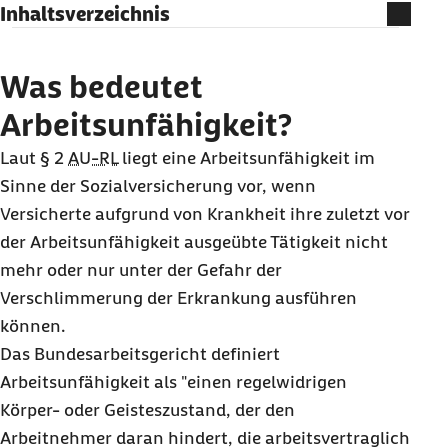
Inhaltsverzeichnis
Was bedeutet Arbeitsunfähigkeit?
Gilt auch bei der Wiedereingliederung eine
Was bedeutet
Arbeitsunfähigkeit?
Arbeitsunfähigkeit?
Wann muss eine Arbeitsunfähigkeit
Laut § 2
AU-RL
liegt eine Arbeitsunfähigkeit im
nachgewiesen werden?
Sinne der Sozialversicherung vor, wenn
Elektronische
Versicherte aufgrund von Krankheit ihre zuletzt vor
Arbeitsunfähigkeitsbescheinigung
der Arbeitsunfähigkeit ausgeübte Tätigkeit nicht
mehr oder nur unter der Gefahr der
Verschlimmerung der Erkrankung ausführen
können.
Das Bundesarbeitsgericht definiert
Arbeitsunfähigkeit als "einen regelwidrigen
Körper- oder Geisteszustand, der den
Arbeitnehmer daran hindert, die arbeitsvertraglich