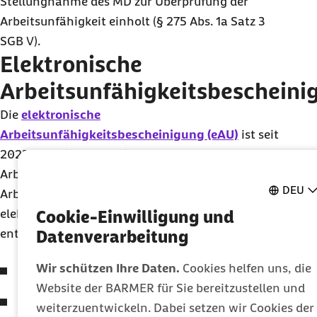
Stellungnahme des MD zur Überprüfung der
Arbeitsunfähigkeit einholt (§ 275 Abs. 1a Satz 3
SGB V).
Elektronische
Arbeitsunfähigkeitsbescheini
Die
elektronische
Arbeitsunfähigkeitsbescheinigung (eAU)
ist seit
2023 verpflichtend: Die Krankenkassen stellen den
Arbeitgebern nach Eingang der digitalen
DEU
Arbeitsunfähigkeitsdaten eine Meldung zum
elektronischen Abruf bereit, die folgende Daten
Cookie-Einwilligung und
enthält:
Datenverarbeitung
Wir schützen Ihre Daten.
Cookies helfen uns, die
den Daten des Beschäftigten,
Website der BARMER für Sie bereitzustellen und
den Beginn und das Ende der
weiterzuentwickeln. Dabei setzen wir Cookies der