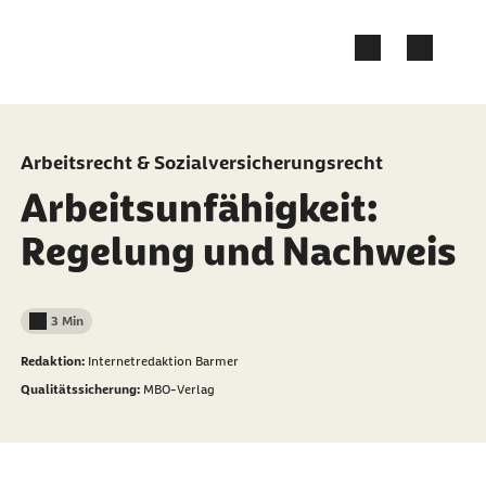
Zum Kontakt Knopf springen
Zum Seiteninhalt springen
Arbeitsrecht & Sozialversicherungsrecht
Arbeitsunfähigkeit:
Regelung und Nachweis
3 Min
Lesedauer weniger als
Redaktion:
Internetredaktion Barmer
Qualitätssicherung:
MBO-Verlag