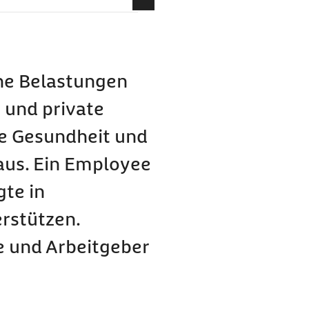
) und wie kann es
Program?
che Belastungen
e und private
ie Gesundheit und
aus. Ein Employee
tatt?
te in
nehmen?
erstützen.
te und Arbeitgeber