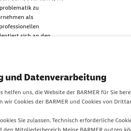
problematik zu
ernehmen als
professionellen
entiert sich an den
l ist es, nicht nur akute
ategien zu vermitteln.
 Mitarbeitenden befähigt
dig zu meistern.
g und Datenverarbeitung
ein
s helfen uns, die Website der BARMER für Sie bere
e
en wir Cookies der BARMER und Cookies von Drittan
ookies Sie zulassen. Technisch erforderliche Cookie
d den Mitgliederbereich Meine BARMER nutzen kön
häftigten eines