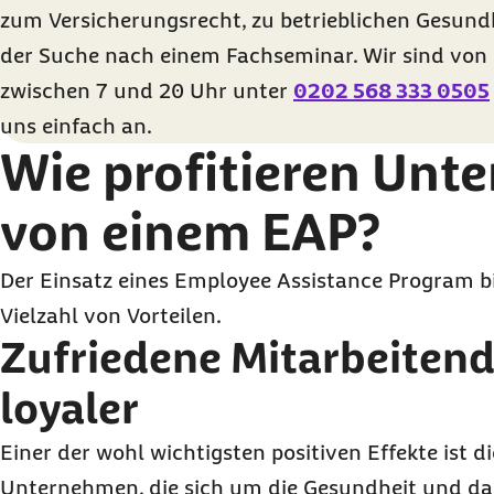
Eine EAP-Beratung ersetzt zwar keine Therapie, sie kann aber 
und Privatleben wiederherzustellen, beispielsweise durch ein
arbeiten.
zum Versicherungsrecht, zu betrieblichen Gesund
schwerwiegende Folgen für die Gesundheit haben: Dauerstres
bis Betroffene einen Therapieplatz gefunden haben. Fehlzeiten 
Doch soweit muss es nicht kommen: Ein professionelles EAP b
treibt Blutdruck und Cholesterinwerte in die Höhe und kann zu 
der Suche nach einem Fachseminar. Wir sind von 
besten Fall vermieden werden.
Budgetberatung und zeigt Einsparpotenziale auf. Auch die Mögli
Erkrankungen oder
Burnout
führen.
zwischen 7 und
20 Uhr
unter
0202 568 333 0505
Unterstützung zu beantragen, sind Teil der Beratung.
Ein EAP kann dabei helfen, stressbedingte Belastungen frühzei
uns einfach an.
Präventionsmaßnahmen zu ergreifen. So lässt sich verhindern, d
Wie profitieren Un
leidet oder die Betroffenen länger ausfallen.
von einem EAP?
Der Einsatz eines Employee Assistance Program 
Vielzahl von Vorteilen.
Zufriedene Mitarbeitend
loyaler
Einer der wohl wichtigsten positiven Effekte ist d
Unternehmen, die sich um die Gesundheit und d