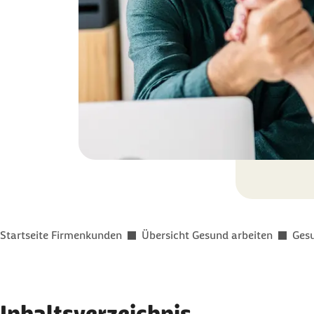
Sie befinden sich hier:
Startseite Firmenkunden
Übersicht Gesund arbeiten
Gesu
Inhaltsverzeichnis