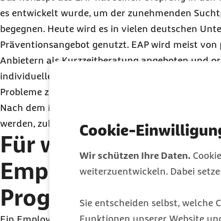
es entwickelt wurde, um der zunehmenden Sucht
begegnen. Heute wird es in vielen deutschen Unt
Präventionsangebot genutzt. EAP wird meist von 
Anbietern als Kurzzeitberatung angeboten und ori
individuellen Bedürfnissen der Hilfesuchenden. Zie
Probleme zu lösen, sondern auch Bewältigungsstr
Nach dem Motto „Hilfe zur Selbsthilfe“ sollen die
werden, zukünftige Herausforderungen eigenstän
Cookie-Einwilligun
Für wen eignet sich 
Wir schützen Ihre Daten.
Cookie
Employee Assistanc
weiterzuentwickeln. Dabei setz
Program?
Sie entscheiden selbst, welche C
Funktionen unserer Website un
Ein Employee Assistance Program ist für alle Besc