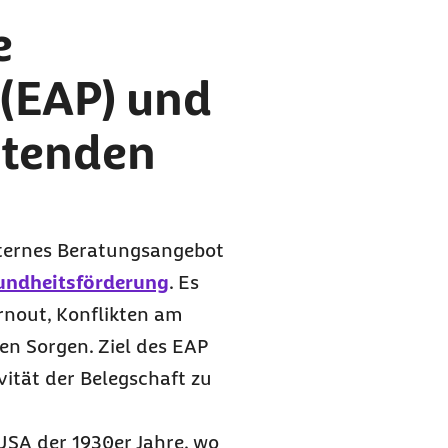
e
(EAP) und
itenden
xternes Beratungsangebot
sundheitsförderung
. Es
urnout, Konflikten am
len Sorgen. Ziel des EAP
vität der Belegschaft zu
USA der 1930er Jahre, wo