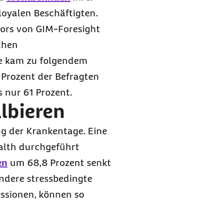
loyalen Beschäftigten.
ctors von GIM-Foresight
chen
ie kam zu folgendem
 Prozent
der Befragten
 nur 61 Prozent.
albieren
ng der Krankentage. Eine
ealth durchgeführt
en
um 68,8 Prozent senkt
ondere stressbedingte
ssionen, können so