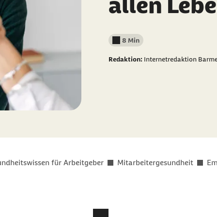
allen Leb
8 Min
Lesedauer weniger als
Redaktion:
Internetredaktion Barm
ndheitswissen für Arbeitgeber
Mitarbeitergesundheit
Em