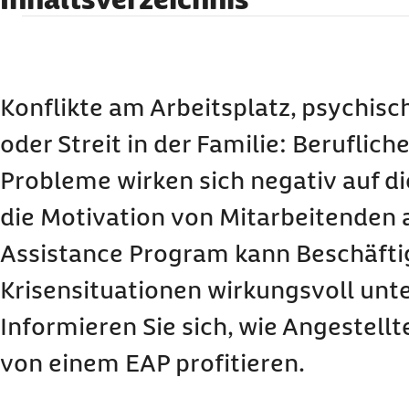
Was ist ein Employee Assistance Program (EAP
Mitarbeitenden helfen?
Für wen eignet sich ein Employee Assistance 
Konflikte am Arbeitsplatz, psychis
Wie profitieren Unternehmen von einem EAP?
oder Streit in der Familie: Beruflich
Zufriedene Mitarbeitende sind loyaler
Fehlzeiten lassen sich halbieren
Probleme wirken sich negativ auf d
Gesundheitsförderung steigert die Produktivität
die Motivation von Mitarbeitenden 
Bessere Chancen beim Employer Recruiting
Wie findet die Beratung im Rahmen eines EAP s
Assistance Program kann Beschäftig
Wie können Mitarbeiter das EAP in Anspruch 
Krisensituationen wirkungsvoll unt
Informieren Sie sich, wie Angestell
von einem EAP profitieren.