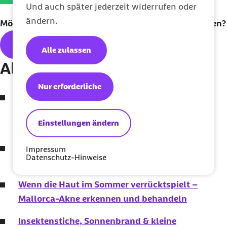
Und auch später jederzeit widerrufen oder
ändern.
Möchten Sie unseren
Newsletter
regelmäßig erhalten?
Hier geht's zum kostenlosen
Abo
Alle zulassen
Alle Themen der Ausgabe:
Nur erforderliche
Der Vagusnerv: Zwischen Wissenschaft und
Wellness-Hype
So trainieren Sie gesund und
Einstellungen ändern
leistungsfähig im Sommer
So trainieren Sie gesund und leistungsfähig im
Impressum
Datenschutz-Hinweise
Sommer
Wenn die Haut im Sommer verrücktspielt –
Mallorca-Akne erkennen und behandeln
Insektenstiche, Sonnenbrand & kleine