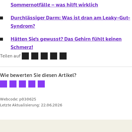
Sommernotfälle – was hilft wirklich
Durchlässiger Darm: Was ist dran am Leaky-Gut-
Syndrom?
Hätten Sie's gewusst? Das Gehirn fühlt keinen
Schmerz!
Teilen auf
Wie bewerten Sie diesen Artikel?
Ihre Bewertung: 1 Stern
Ihre Bewertung: 2 Sterne
Ihre Bewertung: 3 Sterne
Ihre Bewertung: 4 Sterne
Ihre Bewertung: 5 Sterne
Webcode: p030625
Letzte Aktualisierung:
22.06.2026