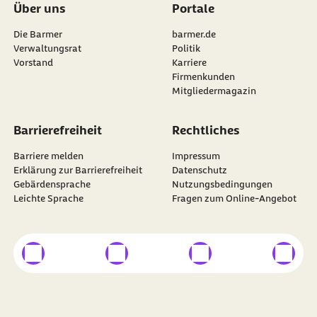
Über uns
Portale
Die Barmer
barmer.de
Verwaltungsrat
Politik
Vorstand
Karriere
Firmenkunden
Mitgliedermagazin
Barrierefreiheit
Rechtliches
Barriere melden
Impressum
Erklärung zur Barrierefreiheit
Datenschutz
Gebärdensprache
Nutzungsbedingungen
Leichte Sprache
Fragen zum Online-Angebot
externer Link
externer Link
externer Link
externer
Besuchen Sie die
BARMER
auf