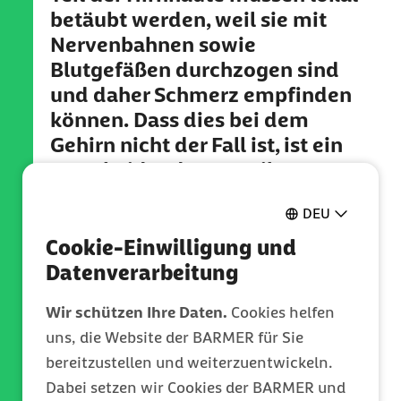
betäubt werden, weil sie mit
Nervenbahnen sowie
Blutgefäßen durchzogen sind
und daher Schmerz empfinden
können. Dass dies bei dem
Gehirn nicht der Fall ist, ist ein
entscheidender Vorteil zum
Beispiel bei der Operation eines
DEU
Hirntumors. Wenn sich dieser in
der Nähe des Sprachzentrums
Cookie-Einwilligung und
befindet, kann ein falscher
Datenverarbeitung
Schnitt dazu führen, dass der
Wir schützen Ihre Daten.
Cookies helfen
Patient sein Sprachvermögen
uns, die Website der BARMER für Sie
verliert. Ist er jedoch während
bereitzustellen und weiterzuentwickeln.
des Eingriffs bei Bewusstsein,
Dabei setzen wir Cookies der BARMER und
kann das OP-Team das