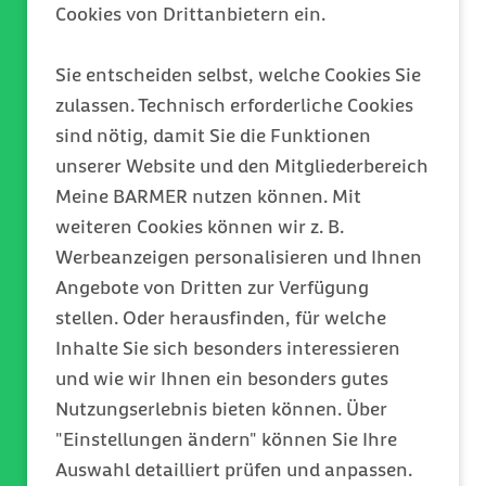
Cookies von Drittanbietern ein.
entsprechende Hirnareal über
eine Sonde stimulieren und den
Sie entscheiden selbst, welche Cookies Sie
Patienten zum Sprechen
zulassen. Technisch erforderliche Cookies
auffordern. An Veränderungen
sind nötig, damit Sie die Funktionen
seiner Ausdrucksfähigkeit
unserer Website und den Mitgliederbereich
können die Ärzte erkennen, wie
Meine BARMER nutzen können. Mit
die weitere Schnittführung
weiteren Cookies können wir z. B.
erfolgen kann, ohne erhebliche
Werbeanzeigen personalisieren und Ihnen
Schäden zu verursachen. Der
Angebote von Dritten zur Verfügung
Patient bekommt im Übrigen
stellen. Oder herausfinden, für welche
nicht die komplette Operation
Inhalte Sie sich besonders interessieren
mit. Am Anfang und Ende
und wie wir Ihnen ein besonders gutes
befindet er sich in einem
Nutzungserlebnis bieten können. Über
Halbschlaf, und wird lediglich
"Einstellungen ändern" können Sie Ihre
für den Eingriff am Gehirn
Auswahl detailliert prüfen und anpassen.
wieder aufgeweckt.