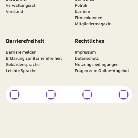
Verwaltungsrat
Politik
Vorstand
Karriere
Firmenkunden
Mitgliedermagazin
Barrierefreiheit
Rechtliches
Barriere melden
Impressum
Erklärung zur Barrierefreiheit
Datenschutz
Gebärdensprache
Nutzungsbedingungen
Leichte Sprache
Fragen zum Online-Angebot
externer Link
externer Link
externer Link
externer
Besuchen Sie die
BARMER
auf