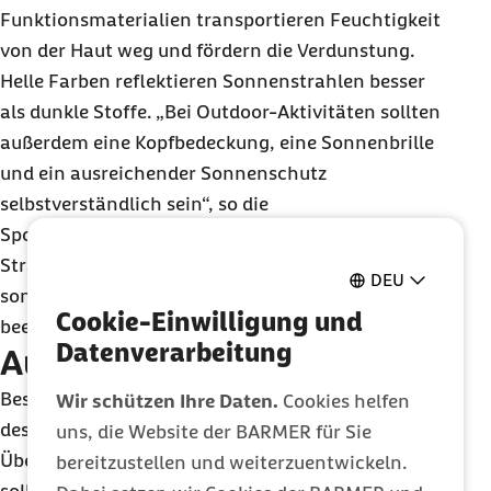
Funktionsmaterialien transportieren Feuchtigkeit
von der Haut weg und fördern die Verdunstung.
Helle Farben reflektieren Sonnenstrahlen besser
als dunkle Stoffe. „Bei Outdoor-Aktivitäten sollten
außerdem eine Kopfbedeckung, eine Sonnenbrille
und ein ausreichender Sonnenschutz
selbstverständlich sein“, so die
Sportwissenschaftlerin. Denn intensive UV-
Strahlung kann nicht nur zu Sonnenbrand führen,
DEU
sondern auch die Leistungsfähigkeit
Cookie-Einwilligung und
beeinträchtigen.
Datenverarbeitung
Auf den Körper hören
Besondere Aufmerksamkeit verdienen Warnsignale
Wir schützen Ihre Daten.
Cookies helfen
des Körpers. Treten Schwindel, starke Erschöpfung,
uns, die Website der BARMER für Sie
Übelkeit, Kopfschmerzen oder Verwirrtheit auf,
bereitzustellen und weiterzuentwickeln.