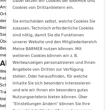
sollte das Training sofort beendet werden.
Dabei setzen wir Cookies der BARMER und
Anschließend gilt es, einen schattigen oder kühlen
Cookies von Drittanbietern ein.
Ort aufzusuchen, Flüssigkeit aufzunehmen und
den Körper zu kühlen. Steinbach erklärt: „Solche
Sie entscheiden selbst, welche Cookies Sie
Beschwerden können Vorboten eines
zulassen. Technisch erforderliche Cookies
Sonnenstichs oder einer hitzebedingten
sind nötig, damit Sie die Funktionen
Überlastung sein. Bei schweren Symptomen oder
unserer Website und den Mitgliederbereich
Bewusstseinsstörungen ist umgehend
Meine BARMER nutzen können. Mit
medizinische Hilfe erforderlich.“
weiteren Cookies können wir z. B.
Alternativen suchen
Werbeanzeigen personalisieren und Ihnen
Angebote von Dritten zur Verfügung
Wer besonders hitzeempfindlich ist, kann an sehr
stellen. Oder herausfinden, für welche
heißen Tagen auf Alternativen ausweichen.
Inhalte Sie sich besonders interessieren
Schwimmen, Wassersport oder klimatisierte
und wie wir Ihnen ein besonders gutes
Trainingsräume bieten die Möglichkeit, aktiv zu
Nutzungserlebnis bieten können. Über
bleiben, ohne den Organismus unnötig zu
"Einstellungen ändern" können Sie Ihre
belasten. Auch schattige Waldwege sind für