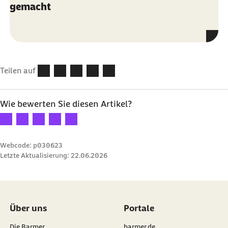
gemacht
Teilen auf
Wie bewerten Sie diesen Artikel?
Ihre Bewertung: 1 Stern
Ihre Bewertung: 2 Sterne
Ihre Bewertung: 3 Sterne
Ihre Bewertung: 4 Sterne
Ihre Bewertung: 5 Sterne
Webcode: p030623
Letzte Aktualisierung:
22.06.2026
Über uns
Portale
Die Barmer
barmer.de