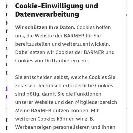
Cookie-Einwilligung und
benachteiligten Regionen anbieten. Mehrheitlich
Datenverarbeitung
finanziert werden sollen diese von der gesetzlichen
Krankenversicherung. Nach Ansicht der Barmer
Wir schützen Ihre Daten.
Cookies helfen
führt der flächendeckende Aufbau von
uns, die Website der BARMER für Sie
Gesundheitskiosken zu teuren Doppelstrukturen in
bereitzustellen und weiterzuentwickeln.
der gesundheitlichen Versorgung. Zudem ist nicht
Dabei setzen wir Cookies der BARMER und
nachvollziehbar, warum die GKV in derartigem
Cookies von Drittanbietern ein.
Umfang Leistungen der öffentlichen
Daseinsvorsorge finanzieren soll.
Sie entscheiden selbst, welche Cookies Sie
zulassen. Technisch erforderliche Cookies
08.09.2022 - Berlin kompakt zu den Eckpunkten
sind nötig, damit Sie die Funktionen
für Gesundheitskioske
unserer Website und den Mitgliederbereich
Meine BARMER nutzen können. Mit
weiteren Cookies können wir z. B.
05.09.2022 - Bundesregierung beschließt
Werbeanzeigen personalisieren und Ihnen
Digitalstrategie