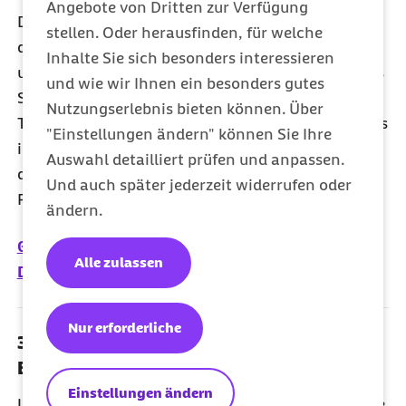
Angebote von Dritten zur Verfügung
Deutschland soll künftig eine Vorreiterrolle bei der
stellen. Oder herausfinden, für welche
digitalen Vernetzung auch im Bereich Gesundheit
Inhalte Sie sich besonders interessieren
und Pflege einnehmen. Ein ambitioniertes und aus
und wie wir Ihnen ein besonders gutes
Sicht der Barmer wichtiges Ziel der vor wenigen
Nutzungserlebnis bieten können. Über
Tagen verabschiedeten Digitalstrategie des Bundes
"Einstellungen ändern" können Sie Ihre
ist, dass bis zum Jahr 2025 mindestens 80 Prozent
Auswahl detailliert prüfen und anpassen.
der
GKV
-Versicherten über eine elektronische
Und auch später jederzeit widerrufen oder
Patientenakte (
ePA
) verfügen sollen.
ändern.
05.09.2022 - Bundesregierung beschließt
Alle zulassen
Digitalstrategie
Nur erforderliche
30.08.2022 - Berlin kompakt zur
Einführung der Pflegepersonalregelung 2.0
Einstellungen ändern
Um die Personalsituation in der stationären Pflege