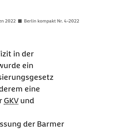
er als
gen 2022
Berlin kompakt Nr. 4-2022
zit in der
wurde ein
isierungsgesetz
nderem eine
r
GKV
und
assung der Barmer