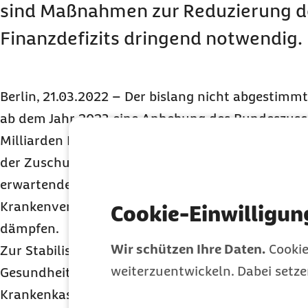
sind Maßnahmen zur Reduzierung 
Finanzdefizits dringend notwendig.
Berlin, 21.03.2022 – Der bislang nicht abgestimmt
ab dem Jahr 2023 eine Anhebung des Bundeszusc
Milliarden Euro auf dann jährlich 19,5 Milliarden 
der Zuschuss dynamisiert werden, um den mittel-
erwartenden Anstieg des Beitragssatzes zur geset
Krankenversicherung zwischen 0,2 und 0,3 Prozen
Cookie-Einwilligun
dämpfen.
Wir schützen Ihre Daten.
Cookie
Zur Stabilisierung der
GKV
-Finanzen soll zudem di
weiterzuentwickeln. Dabei setz
Gesundheitsfonds weiter abgebaut und die Finan
Krankenkassen abgesenkt werden. Diese Maßnah