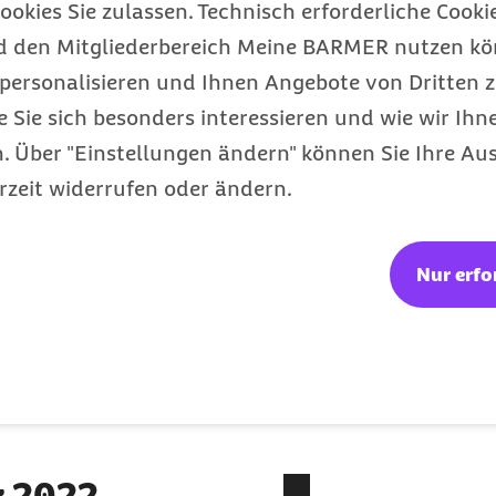
ookies Sie zulassen. Technisch erforderliche Cookie
n der
GKV
von mindestens
d den Mitgliederbereich Meine BARMER nutzen kön
. Nach Ansicht der
personalisieren und Ihnen Angebote von Dritten z
endeckende Pauschalen
e Sie sich besonders interessieren und wie wir Ihn
ition im
 Über "Einstellungen ändern" können Sie Ihre Aus
rzeit widerrufen oder ändern.
besonders hoch ist, hat
ßnahmen vorgesehen,
rzneimittel über die
Nur erfo
msatzsteuerabsenkung für
 Gesetzgebungsverfahren
z 2022