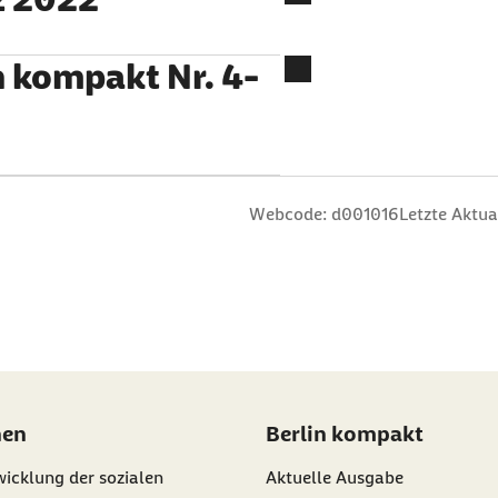
n kompakt Nr. 4-
n
 Sterne
ng: 3 Sterne
ertung: 4 Sterne
 Bewertung: 5 Sterne
Webcode: d001016
Letzte Aktua
nen
Berlin kompakt
icklung der sozialen
Aktuelle Ausgabe