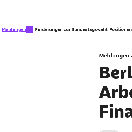
Zum Seiteninhalt springen
zur Zeit aktiv:
Meldungen
Forderungen zur Bundestagswahl
Positionen
Meldungen z
Ber
Arb
Fin