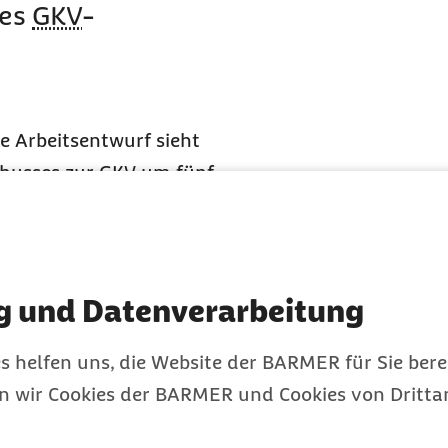
des
GKV
-
e Arbeitsentwurf sieht
husses zur
GKV
um fünf
Euro vor. Ab 2024 soll
 und langfristig zu
zlichen
tpunkten pro Jahr zu
g und Datenverarbeitung
s helfen uns, die Website der BARMER für Sie bere
e Liquiditätsreserve des
en wir Cookies der BARMER und Cookies von Drittan
zreserven der
men werden jedoch nicht