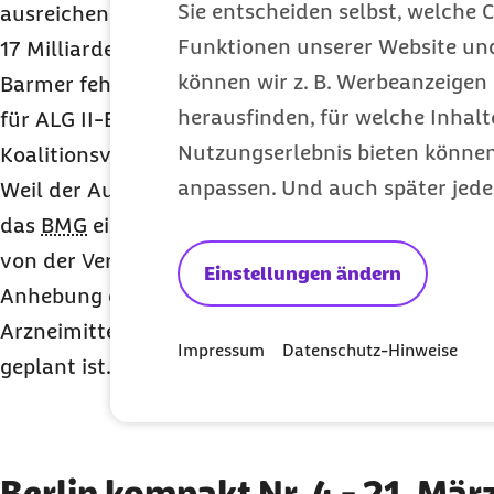
Sie entscheiden selbst, welche C
ausreichen, um die prognostizierte Finanzlücke i
Funktionen unserer Website un
17 Milliarden Euro für das Jahr 2023 zu schließen
können wir z. B. Werbeanzeigen 
Barmer fehlen in dem Entwurf zum Beispiel kost
herausfinden, für welche Inhalt
für ALG II-Empfänger, auf die sich die Ampel-Koal
Nutzungserlebnis bieten können.
Koalitionsvertrag verständigt hatte.
anpassen. Und auch später jede
Weil der Ausgabenanstieg im Arzneimittelbereich 
das
BMG
eine Vielzahl von Kostendämpfungsma
von der Verlängerung des Preismoratoriums für A
Einstellungen ändern
Anhebung des Herstellerabschlags bis hin zur U
Arzneimittel, für die allerdings ein gesondertes
Impressum
Datenschutz-Hinweise
geplant ist. Berlin kompakt berichtet.
Berlin kompakt Nr. 4 - 21. Mär