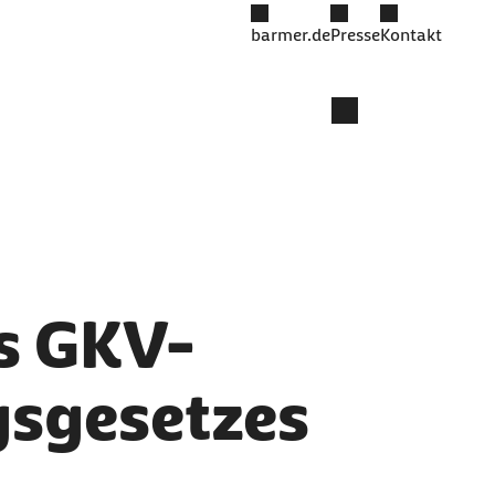
barmer.de
Presse
Kontakt
m
es GKV-
gsgesetzes