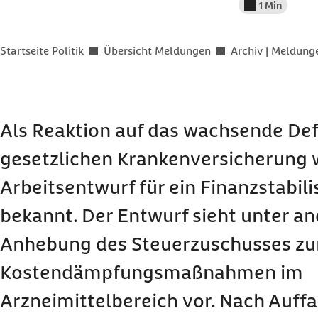
1 Min
Lesedauer wenig
Sie befinden sich hier:
Startseite Politik
Übersicht Meldungen
Archiv | Meldun
Als Reaktion auf das wachsende Defi
gesetzlichen Krankenversicherung 
Arbeitsentwurf für ein Finanzstabil
bekannt. Der Entwurf sieht unter a
Anhebung des Steuerzuschusses zu
Kostendämpfungsmaßnahmen im
Arzneimittelbereich vor. Nach Auff