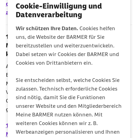
der Notfallversorgung | Gesundheitswesen
Cookie-Einwilligung und
aktuell 2024: bifg legt aktuelle Analysen vor
Datenverarbeitung
Wir schützen Ihre Daten.
Cookies helfen
11.06.2024 - Anhörung zum
uns, die Website der BARMER für Sie
Medizinforschungsgesetz – Barmer
bereitzustellen und weiterzuentwickeln.
kritisiert geheime Erstattungspreise
Dabei setzen wir Cookies der BARMER und
Cookies von Drittanbietern ein.
Anlässlich der morgigen Anhörung des
Bundestags-Gesundheitsausschusses zum
Sie entscheiden selbst, welche Cookies Sie
Medizinforschungsgesetz warnt der
zulassen. Technisch erforderliche Cookies
Vorstandsvorsitzende der Barmer, Prof. Dr.
sind nötig, damit Sie die Funktionen
Christoph Straub, vor der geplanten Einführung
unserer Website und den Mitgliederbereich
geheimer Erstattungspreise für neue Arzneimittel.
Meine BARMER nutzen können. Mit
weiteren Cookies können wir z. B.
11.06.2024 - Anhörung zum
Werbeanzeigen personalisieren und Ihnen
Medizinforschungsgesetz – Barmer kritisiert