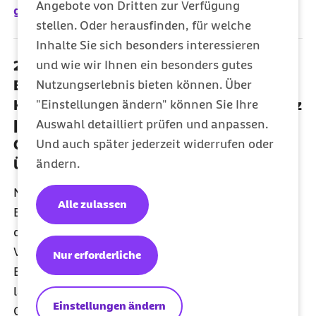
Angebote von Dritten zur Verfügung
geheime Erstattungspreise
stellen. Oder herausfinden, für welche
Inhalte Sie sich besonders interessieren
und wie wir Ihnen ein besonders gutes
29.05.2024 - Berlin kompakt:
Nutzungserlebnis bieten können. Über
Bundeskabinett beschließt
"Einstellungen ändern" können Sie Ihre
Krankenhausreform und Versorgungsgesetz
Auswahl detailliert prüfen und anpassen.
| gematik wird zur Digitalagentur
Und auch später jederzeit widerrufen oder
Gesundheit | Regierungskommission zur
ändern.
Überwindung der Sektorengrenzen
Nach erheblichen Verzögerungen hat
Alle zulassen
Bundesgesundheitsminister Lauterbach sowohl
die Krankenhausreform (
KHVVG
) als auch das
Versorgungsgesetz (
GVSG
) durch das
Nur erforderliche
Bundeskabinett gebracht. Im Laufe der
langwierigen Diskussionen mussten an beiden
Einstellungen ändern
Gesetzen wesentliche Veränderungen