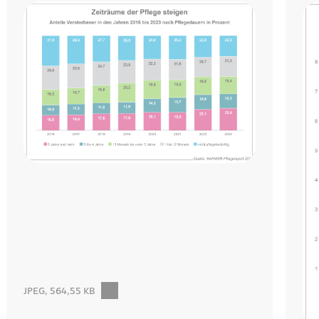
JPEG, 564,55 KB
Download:Infografik zum Barmer Pflegereport 2024: Anteil Verstor