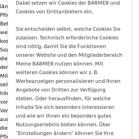
Dabei setzen wir Cookies der BARMER und
längeren Pflegezeiten und immer mehr
Cookies von Drittanbietern ein.
Pflegebedürftigen. Auch die Eigenanteile der
Betroffenen für die stationäre Pflege steigen
Sie entscheiden selbst, welche Cookies Sie
weiter an, obwohl die Politik bereits
zulassen. Technisch erforderliche Cookies
kostendämpfende Maßnahmen zulasten der
sind nötig, damit Sie die Funktionen
Sozialen Pflegeversicherung ergriffen hat. Allein in
unserer Website und den Mitgliederbereich
diesem Jahr kosten die gestaffelten Zuschläge zu
Meine BARMER nutzen können. Mit
den Eigenanteilen die Pflegekassen rund sechs
weiteren Cookies können wir z. B.
Milliarden Euro. Gleichwohl sind die Eigenanteile
Werbeanzeigen personalisieren und Ihnen
seit dem Jahr 2022 wieder deutlich gestiegen. Den
Angebote von Dritten zur Verfügung
höchsten Zuwachs gab es hierbei mit einem Plus
stellen. Oder herausfinden, für welche
von 8,3 Prozent im vierten Quartal 2022. „Die
Inhalte Sie sich besonders interessieren
Versicherten könnten bei den Eigenanteilen aber
und wie wir Ihnen ein besonders gutes
auch entlastet werden, indem die Bundesländer
Nutzungserlebnis bieten können. Über
die Investitionskosten für die Infrastruktur der
"Einstellungen ändern" können Sie Ihre
Pflegeheime stärker übernehmen würden“, sagt