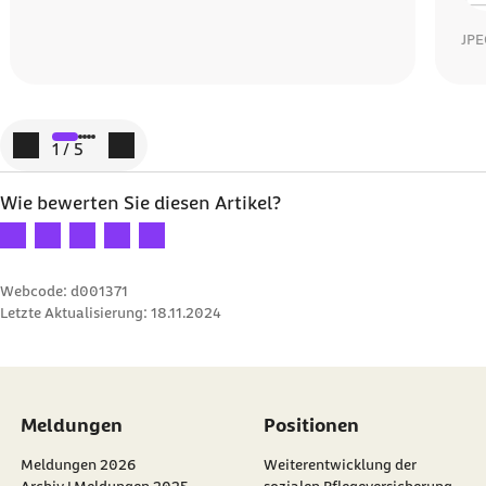
JPE
Dow
Zum vorigen Element
Zum nächsten Element
1
/
5
Wie bewerten Sie diesen Artikel?
Ihre Bewertung: 1 Stern
Ihre Bewertung: 2 Sterne
Ihre Bewertung: 3 Sterne
Ihre Bewertung: 4 Sterne
Ihre Bewertung: 5 Sterne
Webcode: d001371
Letzte Aktualisierung:
18.11.2024
Meldungen
Positionen
Meldungen 2026
Weiterentwicklung der