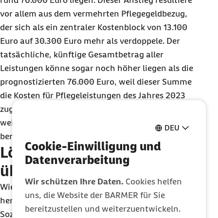
rund 76.000 Euro liegen. Dieser Anstieg resultiere
vor allem aus dem vermehrten Pflegegeldbezug,
der sich als ein zentraler Kostenblock von 13.100
Euro auf 30.300 Euro mehr als verdoppele. Der
tatsächliche, künftige Gesamtbetrag aller
Leistungen könne sogar noch höher liegen als die
prognostizierten 76.000 Euro, weil dieser Summe
die Kosten für Pflegeleistungen des Jahres 2023
zugrunde lägen. Die Inflation und mögliche
weitere Preissteigerungen seien dabei noch nicht
DEU
berücksichtigt.
Cookie-Einwilligung und
Löhne in der Pflege
Datenverarbeitung
überproportional gestiegen
Wir schützen Ihre Daten.
Cookies helfen
Wie aus dem Pflegereport weiter hervorgeht,
uns, die Website der BARMER für Sie
herrscht aber nicht nur Reformbedarf in der
bereitzustellen und weiterzuentwickeln.
Sozialen Pflegeversicherung aufgrund von