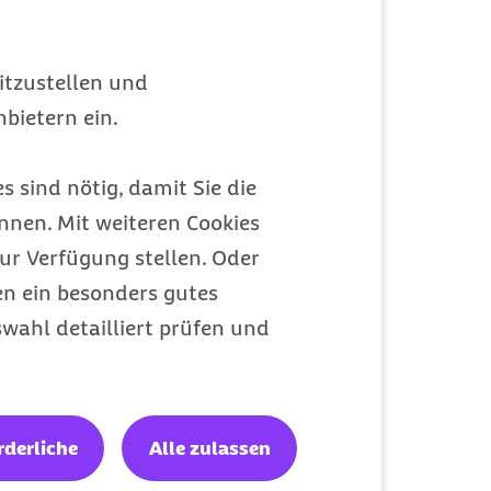
itzustellen und
bietern ein.
s sind nötig, damit Sie die
nen. Mit weiteren Cookies
ur Verfügung stellen. Oder
en ein besonders gutes
wahl detailliert prüfen und
Meldungen 2023
rderliche
Alle zulassen