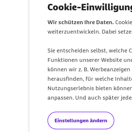
Meldungen 2026
Cookie-Einwilligun
Eine Übersicht aller gesundheitspolitischen
Meldungen aus dem Jahr 2026.
Wir schützen Ihre Daten.
Cookie
weiterzuentwickeln. Dabei setz
Sie entscheiden selbst, welche C
Funktionen unserer Website un
können wir z. B. Werbeanzeigen 
herausfinden, für welche Inhalt
Archiv
Nutzungserlebnis bieten können.
anpassen. Und auch später jede
Meldungen 2025
Einstellungen ändern