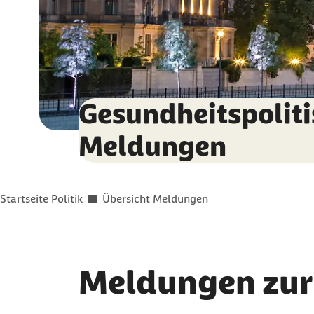
Gesundheitspolit
Meldungen
Sie befinden sich hier:
Startseite Politik
Übersicht Meldungen
Meldungen zur 