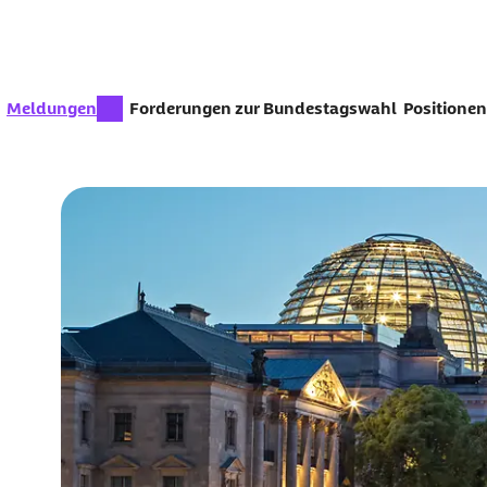
Zum Seiteninhalt springen
zur Zeit aktiv:
Meldungen
Forderungen zur Bundestagswahl
Positionen