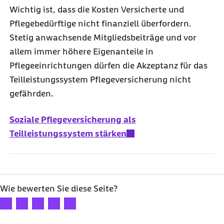
Wichtig ist, dass die Kosten Versicherte und
Pflegebedürftige nicht finanziell überfordern.
Stetig anwachsende Mitgliedsbeiträge und vor
allem immer höhere Eigenanteile in
Pflegeeinrichtungen dürfen die Akzeptanz für das
Teilleistungssystem Pflegeversicherung nicht
gefährden.
Soziale Pflegeversicherung als
Teilleistungssystem stärken
Wie bewerten Sie diese Seite?
Ihre Bewertung: 1 Stern
Ihre Bewertung: 2 Sterne
Ihre Bewertung: 3 Sterne
Ihre Bewertung: 4 Sterne
Ihre Bewertung: 5 Sterne