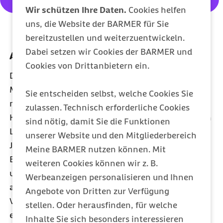
Wir schützen Ihre Daten.
Cookies helfen
uns, die Website der BARMER für Sie
bereitzustellen und weiterzuentwickeln.
Dabei setzen wir Cookies der BARMER und
Ambulante Pflegestrukturen ausbauen
Cookies von Drittanbietern ein.
Die Zahl chronisch kranker und pflegebedürftiger
Menschen steigt stetig an. Der Wunsch nach
Sie entscheiden selbst, welche Cookies Sie
möglichst langem Verbleib in der eigenen
zulassen. Technisch erforderliche Cookies
Häuslichkeit führt zu einer großen Nachfrage nach
sind nötig, damit Sie die Funktionen
Leistungen der ambulanten Pflege. So ist in den
unserer Website und den Mitgliederbereich
Jahren 2018 bis Ende 2024 die Zahl der bei der
Meine BARMER nutzen können. Mit
Barmer versicherten Pflegebedürftigen insgesamt
weiteren Cookies können wir z. B.
um ca. 80 Prozent angestiegen, im Bereich der
Werbeanzeigen personalisieren und Ihnen
ambulanten Pflege war im selben Zeitraum eine
Angebote von Dritten zur Verfügung
Verdoppelung der Leistungsempfängerinnen und -
stellen. Oder herausfinden, für welche
empfänger zu verzeichnen.
Inhalte Sie sich besonders interessieren