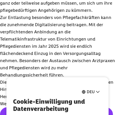
ganz oder teilweise aufgeben müssen, um sich um ihre
pflegebedürftigen Angehörigen zu kümmern.
Zur Entlastung besonders von Pflegefachkräften kann
die zunehmende Digitalisierung beitragen. Mit der
verpflichtenden Anbindung an die
Telematikinfrastruktur von Einrichtungen und
Pflegediensten im Jahr 2025 wird sie endlich
flächendeckend Einzug in den Versorgungsalltag
nehmen. Besonders der Austausch zwischen Arztpraxen
und Pflegediensten wird zu mehr
Behandlungssicherheit führen.
Die Barmer stellt vor diesem gesellschaftlich wichtigen
Hintergrund und den großen finanziellen
DEU
Herausforderungen ihre Vorschläge zur
Cookie-Einwilligung und
Weiterentwicklung des Pflegesystems vor.
Datenverarbeitung
Barmer-Positionen zur Pflege - Download (PDF 919 KB)