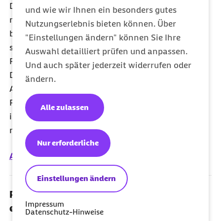
Dem wachsenden Bedarf nach ambulanter Pflege
und wie wir Ihnen ein besonders gutes
muss durch geeignete Versorgungsmodelle, die
Nutzungserlebnis bieten können. Über
bessere Vernetzung der Akteure im Pflegesystem
"Einstellungen ändern" können Sie Ihre
sowie den zielgerichteten Einsatz aller
Auswahl detailliert prüfen und anpassen.
Pflegeprofessionen Rechnung getragen werden.
Und auch später jederzeit widerrufen oder
Die Stärkung der ambulanten Pflege kann die
ändern.
Ausgaben im System der sozialen
Pflegeversicherung abmildern, da die Versorgung
Alle zulassen
in stationären Pflegeeinrichtungen in der Regel
mit weitaus höheren Kosten verbunden ist.
Nur erforderliche
Ambulante Pflegestrukturen ausbauen
Einstellungen ändern
Pflegebedürftige und ihre Angehörigen
Impressum
entlasten
Datenschutz-Hinweise