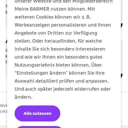
unserer Website und den Mitgliederbereich
Seien Sie aktuell informiert und bestellen Sie unsere
Meine BARMER nutzen können. Mit
gesundheitspolitischen Nachrichten aus Berlin.
weiteren Cookies können wir z. B.
Werbeanzeigen personalisieren und Ihnen
Angebote von Dritten zur Verfügung
Archiv
stellen. Oder herausfinden, für welche
Inhalte Sie sich besonders interessieren
Sie suchen eine ältere Ausgabe unseres Newsletters Berlin
kompakt? Hier finden Sie die archivierten Ausgaben zum
und wie wir Ihnen ein besonders gutes
Download
.
Nutzungserlebnis bieten können. Über
"Einstellungen ändern" können Sie Ihre
Auswahl detailliert prüfen und anpassen.
Und auch später jederzeit widerrufen oder
ändern.
Webcode: d000028
Letzte Aktualisierung:
22.03.2022
Alle zulassen