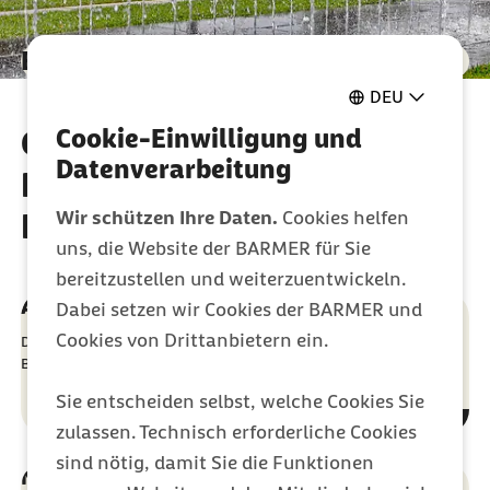
Berlin kompakt
DEU
Gesundheitspolitische
Cookie-Einwilligung und
Datenverarbeitung
Nachrichten aus der
Hauptstadt
Wir schützen Ihre Daten.
Cookies helfen
uns, die Website der BARMER für Sie
bereitzustellen und weiterzuentwickeln.
Aktuelle Ausgabe
Dabei setzen wir Cookies der BARMER und
Cookies von Drittanbietern ein.
Die aktuelle Ausgabe des gesundheitspolitischen Newsletters
Berlin kompakt.
Sie entscheiden selbst, welche Cookies Sie
zulassen. Technisch erforderliche Cookies
sind nötig, damit Sie die Funktionen
Newsletter bestellen