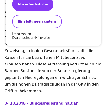
der Ländervertreter im Zusammenhang mit den
Nur erforderliche
geplanten Neuregelungen zur obligatorischen
Anschlussversicherung (oAV) ab. Es gebe keine
Einstellungen ändern
verfassungsrechtlichen Bedenken – weder im
Hinblick auf eine rückwirkende Bereinigung der
Impressum
Mitgliederbestände um „passive Mitgliedschaften“
Datenschutz-Hinweise
noch im Hinblick auf eine Rückzahlung der
Zuweisungen in den Gesundheitsfonds, die die
Kassen für die betroffenen Mitglieder zuvor
erhalten haben. Diese Auffassung vertritt auch die
Barmer. So sind die von der Bundesregierung
geplanten Neuregelungen ein wichtiger Schritt,
um die hohen Beitragsschulden in der
GKV
in den
Griff zu bekommen.
04.10.2018 - Bundesregierung hält an