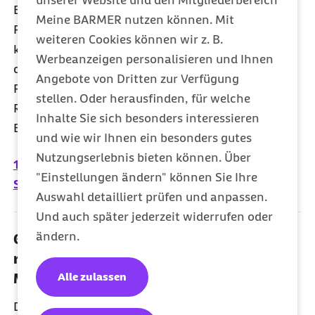
unserer Website und den Mitgliederbereich
Bundestages sind die Regelungen zum
Meine BARMER nutzen können. Mit
Pflegepersonal-Stärkungsgesetz (PpSG) gestern
weiteren Cookies können wir z. B.
kontrovers diskutiert worden. Im Fokus stand
Werbeanzeigen personalisieren und Ihnen
dabei die geplante Ausgliederung der
Angebote von Dritten zur Verfügung
Pflegepersonalkosten aus dem DRG--Diagnosis
stellen. Oder herausfinden, für welche
Related Groups-System. Diese sieht auch die
Inhalte Sie sich besonders interessieren
Barmer äußerst kritisch.
und wie wir Ihnen ein besonders gutes
Nutzungserlebnis bieten können. Über
11.10.2018 - Anhörung zum Pflegepersonal-
"Einstellungen ändern" können Sie Ihre
Stärkungsgesetz im Gesundheitsausschuss
Auswahl detailliert prüfen und anpassen.
Und auch später jederzeit widerrufen oder
ändern.
04.10.2018 - Bundesregierung hält an
rückwirkender Bereinigung der oAV-
Alle zulassen
Mitgliedschaften fest
Die Bundesregierung lehnt sämtliche Vorschläge