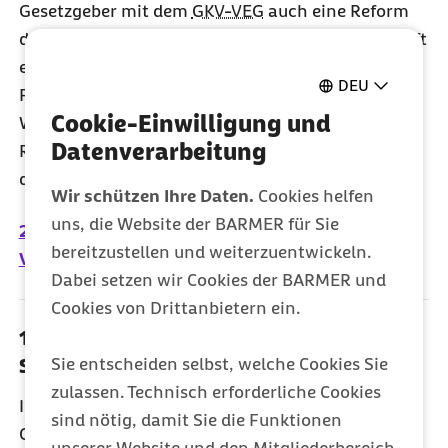
Gesetzgeber mit dem
GKV-VEG
auch eine Reform
des Kassenfinanzausgleichs festschreibt. So knüpft
er die Neuregelungen im
VEG
zum Abbau der
DEU
Finanzreserven der Krankenkassen an eine
Cookie-Einwilligung und
Weiterentwicklung des morbiditätsorientierten
Datenverarbeitung
Risikostrukturausgleichs (Morbi-RSA). Aus Sicht
der Barmer ein richtiger Schritt.
Wir schützen Ihre Daten.
Cookies helfen
uns, die Website der BARMER für Sie
22.10.2018 - Bundestag verabschiedet GKV-
bereitzustellen und weiterzuentwickeln.
Versichertenentlastungsgesetz
Dabei setzen wir Cookies der BARMER und
Cookies von Drittanbietern ein.
11.10.2018 - Anhörung zum Pflegepersonal-
Sie entscheiden selbst, welche Cookies Sie
Stärkungsgesetz im Gesundheitsausschuss
zulassen. Technisch erforderliche Cookies
In der öffentlichen Anhörung des
sind nötig, damit Sie die Funktionen
Gesundheitsausschusses des Deutschen