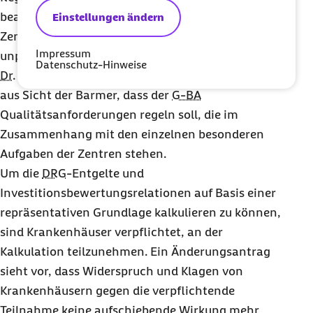
beauftragt wird, die besonderen Aufgaben von
Einstellungen ändern
Zentren zu konkretisieren, wurde vom
Impressum
unparteiischen Mitglied des
G-BA
,
Datenschutz-Hinweise
Dr.
Elisabeth Pott
, begrüßt. Sinnvoll ist dabei auch
aus Sicht der Barmer, dass der
G-BA
Qualitätsanforderungen regeln soll, die im
Zusammenhang mit den einzelnen besonderen
Aufgaben der Zentren stehen.
Um die
DRG
-Entgelte und
Investitionsbewertungsrelationen auf Basis einer
repräsentativen Grundlage kalkulieren zu können,
sind Krankenhäuser verpflichtet, an der
Kalkulation teilzunehmen. Ein Änderungsantrag
sieht vor, dass Widerspruch und Klagen von
Krankenhäusern gegen die verpflichtende
Teilnahme keine aufschiebende Wirkung mehr