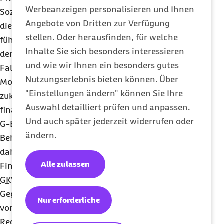
Werbeanzeigen personalisieren und Ihnen
Soziale Pflegeversicherung finanziert, wird mit
Angebote von Dritten zur Verfügung
dieser Neuregelung grundlegend verändert und
stellen. Oder herausfinden, für welche
führt zu einer zusätzlichen finanziellen Belastung
Inhalte Sie sich besonders interessieren
der
GKV
.
und wie wir Ihnen ein besonders gutes
Falls Pflegeeinrichtungen innerhalb von drei
Nutzungserlebnis bieten können. Über
Monaten keine Pflegefachkraft finden, sollen
"Einstellungen ändern" können Sie Ihre
zukünftig auch Pflegehilfskräfte aus diesen Mitteln
Auswahl detailliert prüfen und anpassen.
finanziert werden können. Diese dürfen jedoch laut
Und auch später jederzeit widerrufen oder
G-BA
Richtlinie keine medizinische
ändern.
Behandlungspflege durchführen. Hier stellt sich
daher die Frage, ob die
Alle zulassen
Finanzierungsverantwortung tatsächlich bei der
GKV
liegen sollte.
Gegenstand der Anhörung waren auch eine Reihe
Nur erforderliche
von Änderungsanträgen. Die darin enthaltene
Regelung, wonach der
G-BA
bis Ende 2019