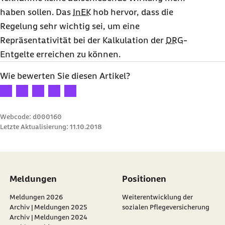
haben sollen. Das
InEK
hob hervor, dass die
Regelung sehr wichtig sei, um eine
Repräsentativität bei der Kalkulation der
DRG
-
Entgelte erreichen zu können.
Wie bewerten Sie diesen Artikel?
Ihre Bewertung: 1 Stern
Ihre Bewertung: 2 Sterne
Ihre Bewertung: 3 Sterne
Ihre Bewertung: 4 Sterne
Ihre Bewertung: 5 Sterne
Webcode: d000160
Letzte Aktualisierung:
11.10.2018
Meldungen
Positionen
Meldungen 2026
Weiterentwicklung der
Archiv | Meldungen 2025
sozialen Pflegeversicherung
Archiv | Meldungen 2024