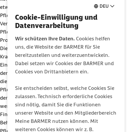
DEU
etwa die vollständige Refinanzierung der
Pflegepersonalkosten dazu führen, dass ein
Cookie-Einwilligung und
Vergütungswettbewerb um die begrenzte Zahl an
Datenverarbeitung
Pflegekräften eröffnet wird, ohne dass das
Wir schützen Ihre Daten.
Cookies helfen
Problem des Fachkräftemangels behoben würde.
uns, die Website der BARMER für Sie
Die finanzielle Last tragen dabei die
bereitzustellen und weiterzuentwickeln.
Krankenkassen.
Dabei setzen wir Cookies der BARMER und
Ein weiterer Schwerpunkt war die Finanzierung
Cookies von Drittanbietern ein.
der verbesserten Pflegepersonalausstattung. Um
die Versorgung auch in stationären
Sie entscheiden selbst, welche Cookies Sie
Pflegeeinrichtungen zu gewährleisten, sollen mit
zulassen. Technisch erforderliche Cookies
dem
PpSG
13.000 neue Pflegestellen geschaffen
sind nötig, damit Sie die Funktionen
werden. Der bisher bestehende
unserer Website und den Mitgliederbereich
Finanzierungsmechanismus der medizinischen
Meine BARMER nutzen können. Mit
Behandlungspflege in stationären
weiteren Cookies können wir z. B.
Pflegeeinrichtungen, bisher vollständig durch die