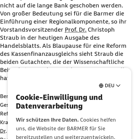
nicht auf die lange Bank geschoben werden.
Von großer Bedeutung sei für die Barmer die
Einführung einer Regionalkomponente, so ihr
Vorstandsvorsitzender
Prof. Dr.
Christoph
Straub in der heutigen Ausgabe des
Handelsblatts. Als Blaupause für eine Reform
des Kassenfinanzausgleichs sieht Straub die
beiden Gutachten, die der Wissenschaftliche
Beirat beim Bundesversicherungsamt erstellt
hat.
DEU
Cookie-Einwilligung und
Berlin, 31.10.2018 – Es ist ein wichtiges Signal, dass
Datenverarbeitung
Gesundheitsminister Jens Spahn eine große
Reform des Finanzausgleichs zwischen den
Wir schützen Ihre Daten.
Cookies helfen
Krankenkassen angekündigt hat. Das sagte
Prof.
uns, die Website der BARMER für Sie
Dr.
Christoph Straub, Vorstandsvorsitzender der
bereitzustellen und weiterzuentwickeln.