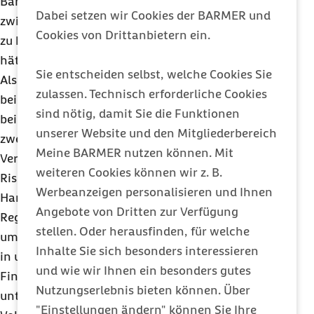
Barmer, im Interview mit dem Handelsblatt. Es sei
Dabei setzen wir Cookies der BARMER und
zwingend notwendig, die massiven Verwerfungen
Cookies von Drittanbietern ein.
zu korrigieren, die sich im System aufgebaut
hätten.
Sie entscheiden selbst, welche Cookies Sie
Als Blaupause für eine Reform sieht Straub die
zulassen. Technisch erforderliche Cookies
beiden Gutachten des Wissenschaftlichen Beirats
sind nötig, damit Sie die Funktionen
beim
BVA
. „Im Vordergrund steht für uns das
unserer Website und den Mitgliederbereich
zweite Gutachten, das sich mit den regionalen
Meine BARMER nutzen können. Mit
Verteilungswirkungen beim
weiteren Cookies können wir z. B.
Risikostrukturausgleich befasst“, so Straub im
Werbeanzeigen personalisieren und Ihnen
Handelsblatt. Die Einführung einer
Angebote von Dritten zur Verfügung
Regionalkomponente sei von großer Bedeutung,
stellen. Oder herausfinden, für welche
um die unterschiedlichen Ausgaben für Versicherte
Inhalte Sie sich besonders interessieren
in unterschiedlichen Gegenden Deutschlands im
und wie wir Ihnen ein besonders gutes
Finanzausgleich besser abzubilden. Straub
Nutzungserlebnis bieten können. Über
unterstützt die Einführung eines differenzierten
"Einstellungen ändern" können Sie Ihre