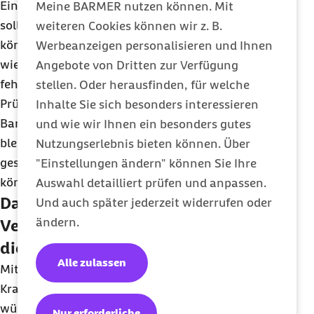
Einzelfall auf ihre Richtigkeit zu prüfen. In Zukunft
Meine BARMER nutzen können. Mit
sollen nur noch Stichproben erlaubt sein. Dies
weiteren Cookies können wir z. B.
könnte bedeuten, dass Krankenkassen nicht mehr
Werbeanzeigen personalisieren und Ihnen
wie bisher auffällige oder offensichtlich
Angebote von Dritten zur Verfügung
fehlerhafte Rechnungen aufgreifen und einer
stellen. Oder herausfinden, für welche
Prüfung unterziehen dürften. Nach Auffassung der
Inhalte Sie sich besonders interessieren
Barmer müssen die Einzelfallprüfungen erhalten
und wie wir Ihnen ein besonders gutes
bleiben, um dem Wirtschaftlichkeitsgebot in der
Nutzungserlebnis bieten können. Über
gesetzlichen Krankenversicherung entsprechen zu
"Einstellungen ändern" können Sie Ihre
können.
Auswahl detailliert prüfen und anpassen.
Das Reformgesetz treibt Kosten für
Und auch später jederzeit widerrufen oder
ändern.
Versicherte und Arbeitgeber weiter in
die Höhe
Alle zulassen
Mit dem
Krankenhausversorgungsverbesserungsgesetz
würden erhebliche finanzielle Mehrbelastungen
Nur erforderliche