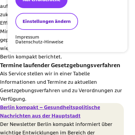
auf die gesetzliche Krankenversicherung
zukommen. Das
BMG
stellt mögliche
Einstellungen ändern
Effizienzgewinne beziehungsweise
Minderausgaben durch die Neuregelungen des
Impressum
geplanten Gesetzes in Aussicht. Rätselhaft bleibt,
Datenschutz-Hinweise
wie diese Einsparungen erreicht werden sollen.
Berlin kompakt berichtet.
Termine laufender Gesetzgebungsverfahren
Als
Service
stellen wir in einer Tabelle
Informationen und Termine zu aktuellen
Gesetzgebungsverfahren und zu Verordnungen zur
Verfügung.
Berlin kompakt – Gesundheitspolitische
Nachrichten aus der Hauptstadt
Der Newsletter Berlin kompakt informiert über
wichtige Entwicklungen im Bereich der