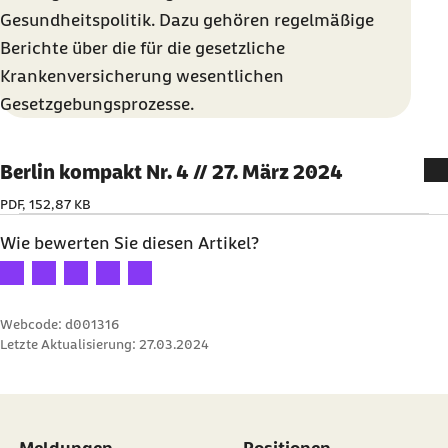
Gesundheitspolitik. Dazu gehören regelmäßige
Berichte über die für die gesetzliche
Krankenversicherung wesentlichen
Gesetzgebungsprozesse.
Berlin kompakt Nr. 4 // 27. März 2024
PDF, 152,87 KB
Wie bewerten Sie diesen Artikel?
Ihre Bewertung: 1 Stern
Ihre Bewertung: 2 Sterne
Ihre Bewertung: 3 Sterne
Ihre Bewertung: 4 Sterne
Ihre Bewertung: 5 Sterne
Webcode: d001316
Letzte Aktualisierung:
27.03.2024