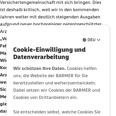
Versichertengemeinschaft mit sich bringen. Dies
ist deshalb kritisch, weil wir in den kommenden
Jahren weiter mit deutlich steigenden Ausgaben
aufgrund neuer hochpreisiger patentgeschützter
Arzneimittel rechnen.
Vertrauliche Erstattungsbeträge sind ein großer
DEU
Fehler. Wir brauchen Transparenz im
Cookie-Einwilligung und
Marktgeschehen.
Datenverarbeitung
Wie soll denn bei all den
Kostendämpfungsmaßnahmen der Zugang zu
Wir schützen Ihre Daten.
Cookies helfen
Arzneimittelinnovationen aufrechterhalten
uns, die Website der BARMER für Sie
werden? Oder anders gefragt: Wie kann aus Ihrer
bereitzustellen und weiterzuentwickeln.
Sicht gewährleistet werden, dass neue
Dabei setzen wir Cookies der BARMER und
Medikamente schnell auf den Markt kommen und
Cookies von Drittanbietern ein.
gleichzeitig für die GKV bezahlbar bleiben? Ist
das AMNOG hier noch das richtige Instrument?
Sie entscheiden selbst, welche Cookies Sie