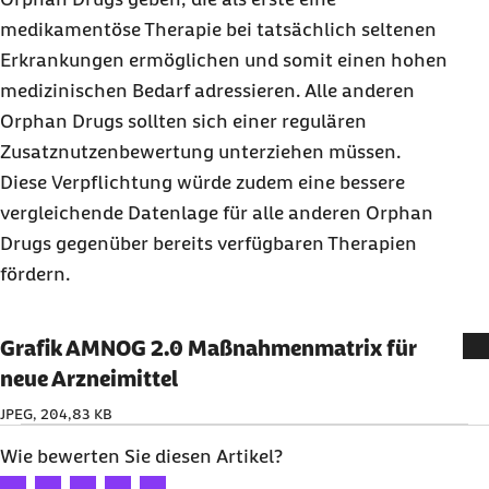
medikamentöse Therapie bei tatsächlich seltenen
Erkrankungen ermöglichen und somit einen hohen
medizinischen Bedarf adressieren. Alle anderen
Orphan Drugs
sollten sich einer regulären
Zusatznutzenbewertung unterziehen müssen.
Diese Verpflichtung würde zudem eine bessere
vergleichende Datenlage für alle anderen
Orphan
Drugs
gegenüber bereits verfügbaren Therapien
fördern.
Grafik AMNOG 2.0 Maßnahmenmatrix für
neue Arzneimittel
JPEG, 204,83 KB
Wie bewerten Sie diesen Artikel?
Ihre Bewertung: 1 Stern
Ihre Bewertung: 2 Sterne
Ihre Bewertung: 3 Sterne
Ihre Bewertung: 4 Sterne
Ihre Bewertung: 5 Sterne