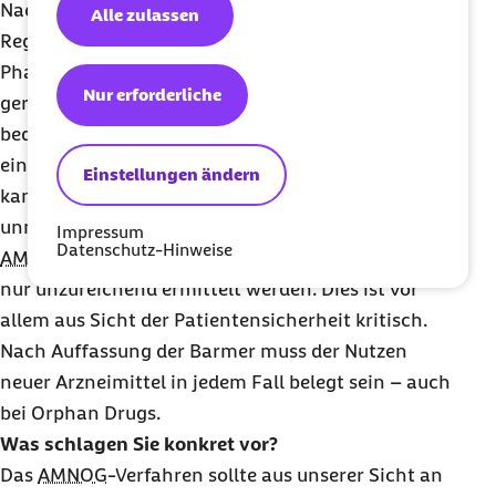
Nachweis über den Nutzen erst im Rahmen der
Alle zulassen
Regelversorgung erforscht wird.
Pharmahersteller bringen auf Grund der
Nur erforderliche
geringeren Auflagen immer mehr Arzneimittel mit
bedingter Zulassung auf den Markt, die sich in
einem hochpreisigen Segment bewegen. Somit
Einstellungen ändern
kann der Nutzen eines Arzneimittels im
unmittelbar nach der Markteinführung startenden
Impressum
Datenschutz-Hinweise
AMNOG
-Verfahren in diesen Fällen gar nicht oder
nur unzureichend ermittelt werden. Dies ist vor
allem aus Sicht der Patientensicherheit kritisch.
Nach Auffassung der Barmer muss der Nutzen
neuer Arzneimittel in jedem Fall belegt sein – auch
bei
Orphan Drugs
.
Was schlagen Sie konkret vor?
Das
AMNOG
-Verfahren sollte aus unserer Sicht an