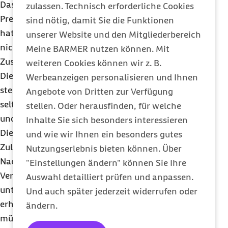
Das 2011 eingeführte
AMNOG
als
zulassen. Technisch erforderliche Cookies
Preisverhandlungsverfahren für neue Arzneimittel
sind nötig, damit Sie die Funktionen
hat sich bewährt. Das zentrale Element ist dabei
unserer Website und den Mitgliederbereich
nicht der Preis des Arzneimittels, sondern der
Meine BARMER nutzen können. Mit
Zusatznutzen gegenüber bestehenden Therapien.
weiteren Cookies können wir z. B.
Die Herausforderung für das
AMNOG
-Verfahren
Werbeanzeigen personalisieren und Ihnen
stellen seit einigen Jahren Arzneimittel gegen
Angebote von Dritten zur Verfügung
seltene Erkrankungen, so genannte
Orphan Drugs
,
stellen. Oder herausfinden, für welche
und andere Arzneien mit bedingter Zulassung dar.
Inhalte Sie sich besonders interessieren
Diese Arzneimittel unterliegen seitens der
und wie wir Ihnen ein besonders gutes
Zulassungsbehörden deutlich geringeren
Nutzungserlebnis bieten können. Über
Nachweispflichten zur Wirksamkeit und
"Einstellungen ändern" können Sie Ihre
Verträglichkeit. Daher wird die Zulassung zumeist
Auswahl detailliert prüfen und anpassen.
unter der Bedingung erteilt, weitere Daten zu
Und auch später jederzeit widerrufen oder
erheben. Da das Arzneimittel aber zugelassen ist,
ändern.
müssen die Kassen es bezahlen, auch wenn der