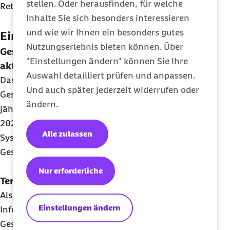
stellen. Oder herausfinden, für welche
Rettungsdienst zu verankern.
Inhalte Sie sich besonders interessieren
und wie wir Ihnen ein besonders gutes
Ein weiteres Thema des Newsletters:
Nutzungserlebnis bieten können. Über
Gesundheitswesen aktuell 2024:
bifg
legt
"Einstellungen ändern" können Sie Ihre
aktuelle Analysen vor
Auswahl detailliert prüfen und anpassen.
Das Barmer Institut für
Und auch später jederzeit widerrufen oder
Gesundheitssystemforschung (bifg) hat seine
ändern.
jährliche Publikation „Gesundheitswesen aktuell
2024“ veröffentlicht, mit aktuellen Beiträgen zu
Alle zulassen
System- und Wettbewerbsfragen des
Gesundheitswesens sowie zu Versorgungsthemen.
Nur erforderliche
Termine laufender Gesetzgebungsverfahren
Als
Service
stellen wir in einer Tabelle
Einstellungen ändern
Informationen und Termine zu aktuellen
Gesetzgebungsverfahren und zu Verordnungen zur