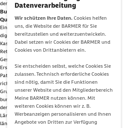
der Rettungsdienst liegt.
Datenverarbeitung
Bundeseinheitliche Vorgaben für die
Wir schützen Ihre Daten.
Cookies helfen
Qualität der Versorgung notwendig
uns, die Website der BARMER für Sie
Eine grundlegend wichtige Entscheidung ist die
bereitzustellen und weiterzuentwickeln.
digitale Vernetzung von Akutleitstellen der
Dabei setzen wir Cookies der BARMER und
Kassenärztlichen Vereinigungen und
Cookies von Drittanbietern ein.
Rettungsleitstellen zu einem
Gesundheitsleitsystem. Die qualitativ hochwertige
Sie entscheiden selbst, welche Cookies Sie
Ersteinschätzung ist Voraussetzung dafür, dass
zulassen. Technisch erforderliche Cookies
Patientinnen und Patienten unmittelbar in die
sind nötig, damit Sie die Funktionen
richtige Versorgungsebene geleitet werden.
unserer Website und den Mitgliederbereich
Grundsätzlich gilt, dass mit dem Notfallgesetz
Meine BARMER nutzen können. Mit
bundesweit einheitliche Vorgaben für die Qualität
weiteren Cookies können wir z. B.
der Versorgung geschaffen werden müssen. Die
Werbeanzeigen personalisieren und Ihnen
Länder sind aufgefordert, diese in ihrer
Angebote von Dritten zur Verfügung
länderspezifischen Gesetzgebung zum