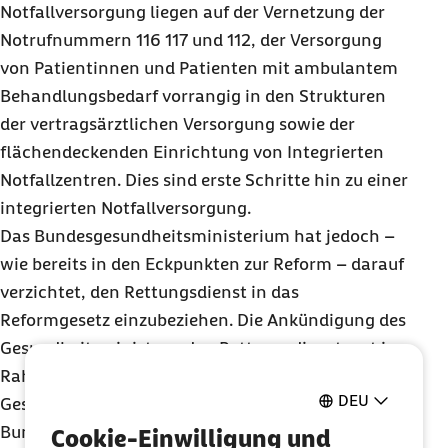
Notfallversorgung liegen auf der Vernetzung der
Notrufnummern 116 117 und 112, der Versorgung
von Patientinnen und Patienten mit ambulantem
Behandlungsbedarf vorrangig in den Strukturen
der vertragsärztlichen Versorgung sowie der
flächendeckenden Einrichtung von Integrierten
Notfallzentren. Dies sind erste Schritte hin zu einer
integrierten Notfallversorgung.
Das Bundesgesundheitsministerium hat jedoch –
wie bereits in den Eckpunkten zur Reform – darauf
verzichtet, den Rettungsdienst in das
Reformgesetz einzubeziehen. Die Ankündigung des
Gesundheitsministers, den Rettungsdienst erst im
Rahmen des parlamentarischen Prozesses in das
DEU
Gesetz zu integrieren, dürfte auf Kritik der
Bundesländer stoßen, in deren Kompetenzbereich
Cookie-Einwilligung und