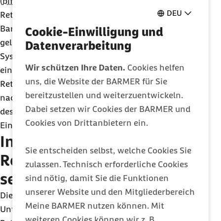
(
bifg
). Der Analyse wurden rund 1,4 Millionen
DEU
Rettungsdienstfälle mit Personentransport von
Barmer-Versicherten aus dem Jahr 2022 zugrunde
Cookie-Einwilligung und
gelegt. Dabei zeigen sich die Heterogenität des
Datenverarbeitung
Systems sowie die Notwendigkeit bundesweit
Wir schützen Ihre Daten.
Cookies helfen
einheitlicher Regelungen und Standards für den
uns, die Website der BARMER für Sie
Rettungsdienst. Dieser Versorgungsbereich muss
bereitzustellen und weiterzuentwickeln.
nach Ansicht der Autorinnen und Autoren als Teil
Dabei setzen wir Cookies der BARMER und
des Notfallgesetzes neu geregelt werden und
Cookies von Drittanbietern ein.
Eingang in das Sozialgesetzbuch (SGB V) erhalten.
Inanspruchnahme des
Sie entscheiden selbst, welche Cookies Sie
Rettungsdienstes regional
zulassen. Technisch erforderliche Cookies
sehr uneinheitlich
sind nötig, damit Sie die Funktionen
unserer Website und den Mitgliederbereich
Die aktuelle Analyse zeigt erhebliche regionale
Meine BARMER nutzen können. Mit
Unterschiede bei der Nutzung des
weiteren Cookies können wir z. B.