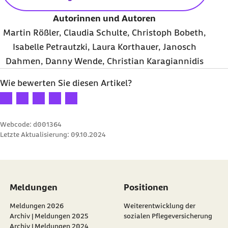
Autorinnen und Autoren
Martin Rößler, Claudia Schulte, Christoph Bobeth,
Isabelle Petrautzki, Laura Korthauer, Janosch
Dahmen, Danny Wende, Christian Karagiannidis
Wie bewerten Sie diesen Artikel?
Ihre Bewertung: 1 Stern
Ihre Bewertung: 2 Sterne
Ihre Bewertung: 3 Sterne
Ihre Bewertung: 4 Sterne
Ihre Bewertung: 5 Sterne
Webcode: d001364
Letzte Aktualisierung:
09.10.2024
Meldungen
Positionen
Meldungen 2026
Weiterentwicklung der
Archiv | Meldungen 2025
sozialen Pflegeversicherung
Archiv | Meldungen 2024