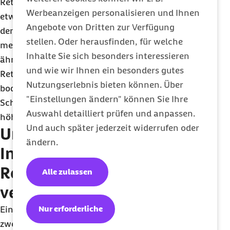
Rettungsdienstes in Deutschland. Vergleicht man
Werbeanzeigen personalisieren und Ihnen
etwa die Zahl der Rettungseinsätze mit Notarzt in
Angebote von Dritten zur Verfügung
den Ländern, so weist zum Beispiel Sachsen eine
stellen. Oder herausfinden, für welche
mehr als doppelt so hohe Rate auf wie Bremen. Ein
Inhalte Sie sich besonders interessieren
ähnliches Bild zeigt sich bei den Kosten des
und wie wir Ihnen ein besonders gutes
Rettungsdienstes. Der Median der Fallkosten für
Nutzungserlebnis bieten können. Über
bodengebundene Transporte mit Notarzt liegt in
"Einstellungen ändern" können Sie Ihre
Schleswig-Holstein (1.530 Euro) um 132 Prozent
Auswahl detailliert prüfen und anpassen.
höher als in Berlin (660 Euro).
Und auch später jederzeit widerrufen oder
Unnötige
ändern.
Inanspruchnahme des
Rettungsdienstes
Alle zulassen
vermeiden
Nur erforderliche
Ein weiteres wichtiges Ergebnis der Studie ist, dass
zwei Drittel aller Rettungsdienst-Einsätze