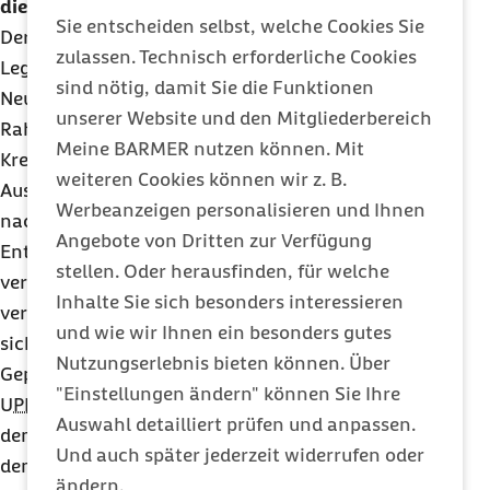
die UPD vor
Sie entscheiden selbst, welche Cookies Sie
Der Gesetzgeber hat bereits in der letzten
zulassen. Technisch erforderliche Cookies
Legislaturperiode eine institutionelle
sind nötig, damit Sie die Funktionen
Neuausrichtung der
UPD
eingeleitet: So wurde im
unserer Website und den Mitgliederbereich
Rahmen der Gesetzgebung zum
Meine BARMER nutzen können. Mit
Krebsregisterdatengesetz das Verfahren der
weiteren Cookies können wir z. B.
Ausschreibung im Sozialgesetzbuch gestrichen –
Werbeanzeigen personalisieren und Ihnen
nach Auffassung der Barmer eine richtige
Angebote von Dritten zur Verfügung
Entscheidung, um die mit einem Trägerwechsel
stellen. Oder herausfinden, für welche
verbundenen Reibungsverluste in Zukunft zu
Inhalte Sie sich besonders interessieren
vermeiden und die Kontinuität der Beratungsarbeit
und wie wir Ihnen ein besonders gutes
sicherzustellen.
Nutzungserlebnis bieten können. Über
Geprüft wird nun, wie eine Stiftungslösung für die
"Einstellungen ändern" können Sie Ihre
UPD
ausgestaltet werden kann. Gemeinsam mit
Auswahl detailliert prüfen und anpassen.
dem Sozialverband Deutschland (SoVD) e. V. und
Und auch später jederzeit widerrufen oder
dem Sozialverband VdK Deutschland e. V. hat die
ändern.