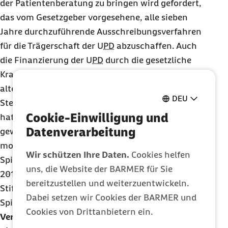
der Patientenberatung zu bringen wird gefordert,
das vom Gesetzgeber vorgesehene, alle sieben
Jahre durchzuführende Ausschreibungsverfahren
für die Trägerschaft der
UPD
abzuschaffen. Auch
die Finanzierung der
UPD
durch die gesetzliche
Krankenversicherung wird kritisch gesehen,
alternative Vorschläge sehen eine
DEU
Steuerfinanzierung vor. Der Bundesrechnungshof
Cookie-Einwilligung und
hat im Jahr 2020 die enge Bindung der
UPD
an ein
Datenverarbeitung
gewinnorientiertes Wirtschaftsunternehmen
moniert – nach der Ausschreibung durch den GKV-
Wir schützen Ihre Daten.
Cookies helfen
Spitzenverband hatte die Sanvartis GmbH im Jahr
uns, die Website der BARMER für Sie
2015 den Zuschlag erhalten – und bereits ein
bereitzustellen und weiterzuentwickeln.
Stiftungsmodell für die Patientenberatung ins
Dabei setzen wir Cookies der BARMER und
Spiel gebracht.
Cookies von Drittanbietern ein.
Verbraucherzentrale schlägt Stiftungsmodell für