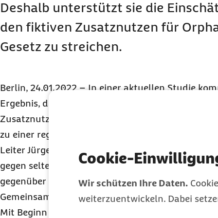
Deshalb unterstützt sie die Einsch
den fiktiven Zusatznutzen für
Orpha
Gesetz zu streichen.
Berlin, 24.01.2022 – In einer aktuellen Studie k
Ergebnis, dass mehr als die Hälfte aller
Orphan D
Zusatznutzen aufweist. Das Institut hatte die 
zu einer regulären Nutzenbewertung einer Analy
Leiter Jürgen Windeler kommt zu dem Schluss, da
Cookie-Einwilligun
gegen seltene Leiden bei Markteintritt eine regu
gegenüber der zweckmäßigen Vergleichstherapie
Wir schützen Ihre Daten.
Cookie
Gemeinsamen Bundesausschuss durchlaufen soll
weiterzuentwickeln. Dabei setz
Mit Beginn des Jahres 2022 hat die elektronische 