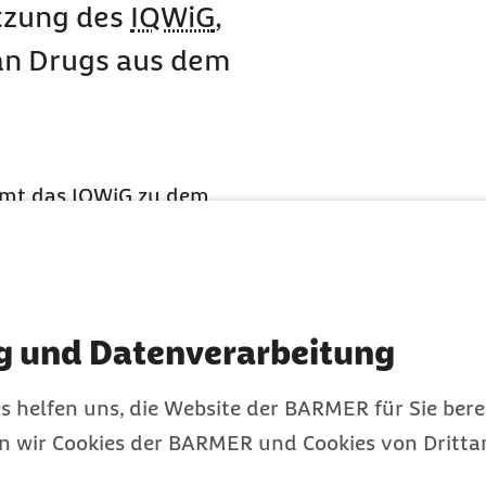
ätzung des
IQWiG
,
n Drugs
aus dem
ommt das
IQWiG
zu dem
rugs
keinen
Medikamente im Nachgang
se unterzogen.
IQWiG
-
ss auch Arzneimittel
g und Datenverarbeitung
läre Nutzenbewertung
 durch
IQWiG
und
s helfen uns, die Website der BARMER für Sie bere
ten.
en wir Cookies der BARMER und Cookies von Drittan
Patientenakte (
ePA
)