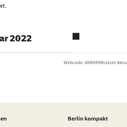
et.
uar 2022
n
 Sterne
ng: 3 Sterne
ertung: 4 Sterne
 Bewertung: 5 Sterne
Webcode: d000998
Letzte Aktu
nen
Berlin kompakt