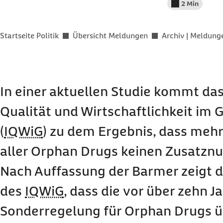
2 Min
Lesedauer wenig
Sie befinden sich hier:
Startseite Politik
Übersicht Meldungen
Archiv | Meldun
In einer aktuellen Studie kommt das 
Qualität und Wirtschaftlichkeit im
(
IQWiG
) zu dem Ergebnis, dass mehr 
aller
Orphan Drugs
keinen Zusatznu
Nach Auffassung der Barmer zeigt 
des
IQWiG
, dass die vor über zehn 
Sonderregelung für
Orphan Drugs
ü