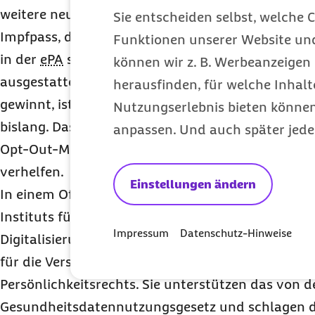
weitere neue Funktionen erhalten: Nun lassen si
Sie entscheiden selbst, welche C
Impfpass, der Mutterpass, das U-Heft für Kinder
Funktionen unserer Website un
in der
ePA
speichern, sofern Leistungserbringer hi
können wir z. B. Werbeanzeigen 
ausgestattet sind. Doch auch wenn die
ePA
damit 
herausfinden, für welche Inhalt
gewinnt, ist sie noch nicht breit etabliert, zu wen
Nutzungserlebnis bieten können.
bislang. Das im Koaltionsvertrag von SPD, Grüne
anpassen. Und auch später jede
Opt-Out-
Modell kann der
ePA
aus Sicht der Barm
verhelfen.
Einstellungen ändern
In einem Offenen Brief fordert der wissenschaftli
Instituts für Gesundheitssystemforschung (
bifg
) 
Impressum
Datenschutz-Hinweise
Digitalisierung im Gesundheitswesen und einen 
für die Versorgungsforschung bei gleichzeitigem 
Persönlichkeitsrechts. Sie unterstützen das von d
Gesundheitsdatennutzungsgesetz und schlagen da