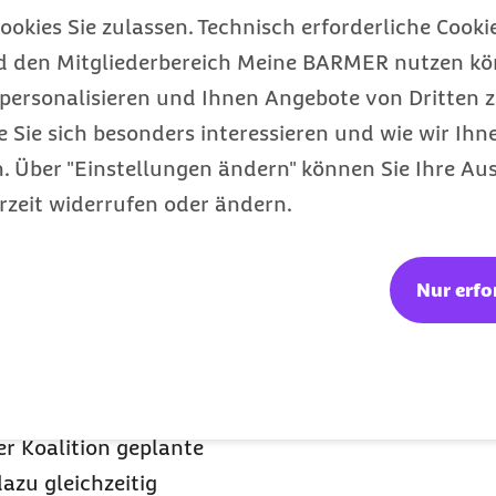
ch unter anderem der
ookies Sie zulassen. Technisch erforderliche Cookie
 sowie das Zahnbonusheft
d den Mitgliederbereich Meine BARMER nutzen kön
erfür technisch
personalisieren und Ihnen Angebote von Dritten z
an Attraktivität
e Sie sich besonders interessieren und wie wir Ihn
ige Versicherte nutzen sie
 Über "Einstellungen ändern" können Sie Ihre Aus
n und FDP vorgesehene
rzeit widerrufen oder ändern.
er zu einem Durchbruch
Nur erfo
che Beirat des Barmer
einen breiten Ausbau der
rechtssicheren Rahmen
Schutz des
er Koalition geplante
zu gleichzeitig