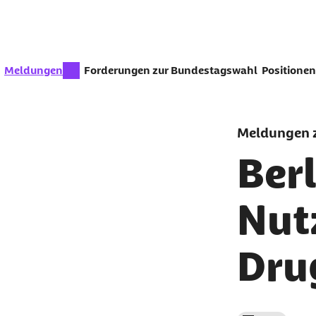
Zum Seiteninhalt springen
zur Zeit aktiv:
Meldungen
Forderungen zur Bundestagswahl
Positionen
Meldungen z
Ber
Nut
Dru