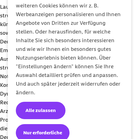
weiteren Cookies können wir z. B.
Lauterbach auf die Notwendigkeit einer
Werbeanzeigen personalisieren und Ihnen
strukturellen Finanzierungsreform der GKV und
Angebote von Dritten zur Verfügung
kündigte eine Erhöhung des Bundeszuschusses
stellen. Oder herausfinden, für welche
sowie eine Steigerung des Steueranteils zur
Inhalte Sie sich besonders interessieren
Deckung der Leistungsausgaben für
ALG
II-
und wie wir Ihnen ein besonders gutes
Empfänger an.
Nutzungserlebnis bieten können. Über
Aus Sicht der Barmer ist es richtig, zügig eine
"Einstellungen ändern" können Sie Ihre
strukturelle Finanzierungsreform anzugehen.
Auswahl detailliert prüfen und anpassen.
Notwendig sind Maßnahmen für eine dauerhafte
Und auch später jederzeit widerrufen oder
Konsolidierung der GKV-Finanzen. Neben der
ändern.
Dynamisierung des Bundeszuschusses sollte eine
Reduzierung des Mehrwertsteuersatzes auf
Alle zulassen
Arzneimittel sowie Hilfsmittel von 19 auf sieben
Prozent beschlossen werden. Außerdem müssen
die aus Steuern finanzierten Pauschalen zur
Nur erforderliche
Deckung der Leistungsausgaben für