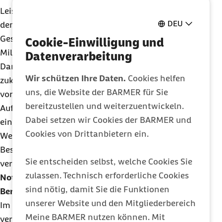
Leistungen bildet mit jährlich 14,5 Milliarden Euro
DEU
den Ausgabenschwerpunkt. Dem
Gesundheitsfonds sollen im Jahr 2023 weitere zwei
Cookie-Einwilligung und
Milliarden Euro als Zuschuss und ein überjähriges
Datenverarbeitung
Darlehen in Höhe von einer Milliarde Euro
Wir schützen Ihre Daten.
Cookies helfen
zukommen. Für die seit dem Bundeshaushalt 2022
uns, die Website der BARMER für Sie
vorgesehene Beteiligung des Bundes an den
bereitzustellen und weiterzuentwickeln.
Aufwendungen der sozialen Pflegeversicherung ist
Dabei setzen wir Cookies der BARMER und
eine Milliarde Euro für das Jahr 2023 vorgesehen.
Cookies von Drittanbietern ein.
Weiterhin sind rund drei Milliarden Euro zur
Beschaffung von Impfstoffen gegen COVID-19
Sie entscheiden selbst, welche Cookies Sie
veranschlagt.
zulassen. Technisch erforderliche Cookies
Notwendig ist eine strukturelle Reform im
sind nötig, damit Sie die Funktionen
Bereich der Finanzierung der GKV
unserer Website und den Mitgliederbereich
Im Zuge der Plenardebatte zum Haushalt des
BMG
Meine BARMER nutzen können. Mit
verwies Bundesgesundheitsminister Karl