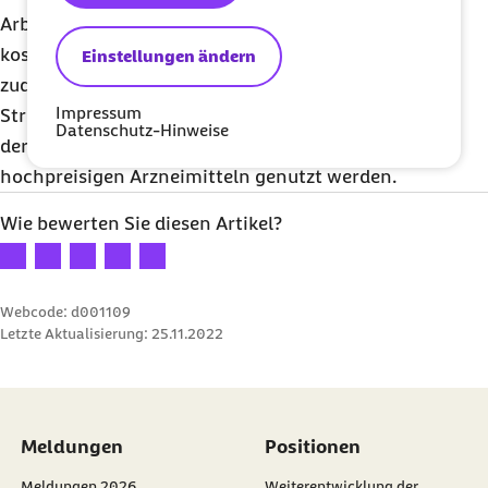
Arbeitslosengeld II-Empfänger erhöht und
kostendeckend ausgestaltet werden. Notwendig ist
Einstellungen ändern
zudem, dass Effizienzpotenziale durch gezielte
Impressum
Strukturreformen etwa im stationären Bereich, bei
Datenschutz-Hinweise
der sektorenübergreifenden Versorgung oder bei
hochpreisigen Arzneimitteln genutzt werden.
Wie bewerten Sie diesen Artikel?
Ihre Bewertung: 1 Stern
Ihre Bewertung: 2 Sterne
Ihre Bewertung: 3 Sterne
Ihre Bewertung: 4 Sterne
Ihre Bewertung: 5 Sterne
Webcode: d001109
Letzte Aktualisierung:
25.11.2022
Meldungen
Positionen
Meldungen 2026
Weiterentwicklung der