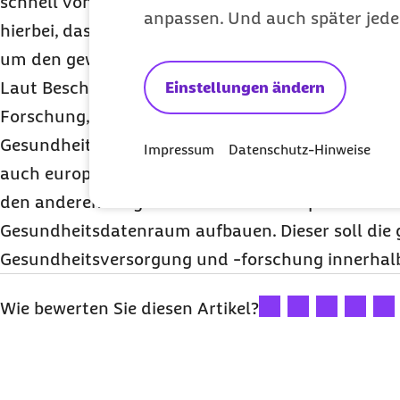
schnell von den besonderen Potenzialen der
ePA
p
anpassen. Und auch später jede
hierbei, dass Leistungserbringende die
ePA
zügig u
um den gewünschten Mehrwert zu erhalten.
Laut Beschluss soll künftig zudem eine breitere 
Einstellungen ändern
Forschung, zur Qualitätssicherung und zur Verbe
Gesundheitsversorgung zur Verfügung stehen. U
Impressum
Datenschutz-Hinweise
auch europaweit zu vernetzen, wird die Bundesr
den anderen Mitgliedstaaten der Europäischen Un
Gesundheitsdatenraum aufbauen. Dieser soll die
Gesundheitsversorgung und -forschung innerhal
Ihre Bewertung: 1 Ster
Ihre Bewertung: 2
Ihre Bewertu
Ihre Bew
Ihre
Wie bewerten Sie diesen Artikel?