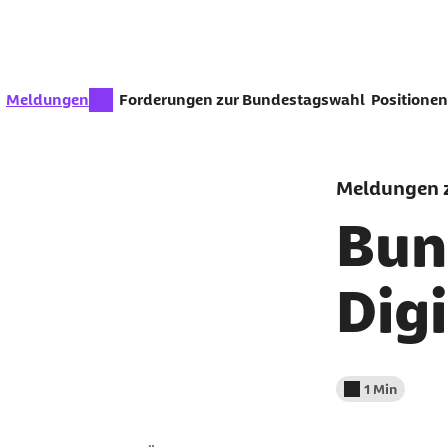
Zum Seiteninhalt springen
zur Zeit aktiv:
Meldungen
Forderungen zur Bundestagswahl
Positionen
Meldungen z
Bun
Digi
1 Min
Lesedauer wenig