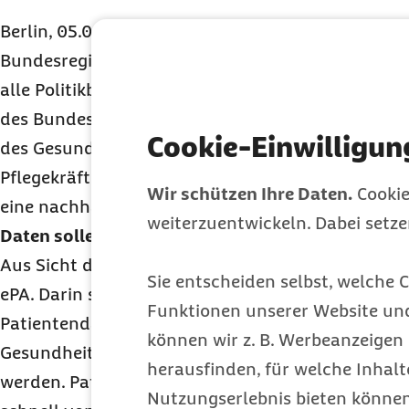
Berlin, 05.09.2022 – In der Kabinettssitzung am 3
Bundesregierung unter anderem eine Digitalstrate
alle Politikbereiche einen übergeordneten Rahmen 
des Bundes bis zum Jahr 2025 festlegt. Wichtiges Z
Cookie-Einwilligun
des Gesundheitswesens ist demnach, die Arbeits
Pflegekräfte und Gesundheitsberufe zu verbessern
Wir schützen Ihre Daten.
Cookie
eine nachhaltige Finanzierung des Gesundheitsw
weiterzuentwickeln. Dabei setz
Daten sollen zu Mehrwerten in der Versorgung f
Aus Sicht der Barmer entscheidend ist das Beke
Sie entscheiden selbst, welche C
ePA. Darin sollen laut Digitalstrategie bereits exi
Funktionen unserer Website un
Patientendaten von Praxen, Krankenhäusern, Öff
können wir z. B. Werbeanzeigen 
Gesundheitsdienst und weiteren relevanten Akteur
herausfinden, für welche Inhalt
werden. Patientinnen und Patienten sowie Leistun
Nutzungserlebnis bieten können.