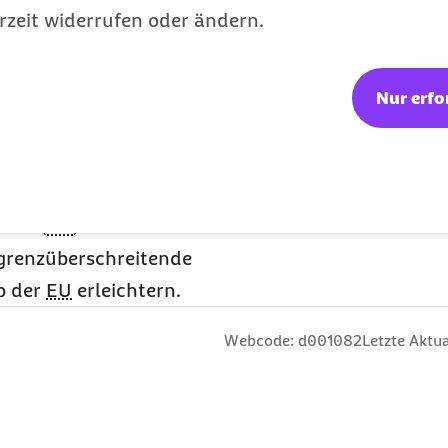
rofitieren. Wichtig ist
rzeit widerrufen oder ändern.
nd vollständig befüllen,
Datengrundlage für die
Nur erfo
sserung der
m Gesundheitsdaten
egierung zusammen mit
ion (
EU
) einen
 grenzüberschreitende
b der
EU
erleichtern.
n
 Sterne
ng: 3 Sterne
ertung: 4 Sterne
 Bewertung: 5 Sterne
Webcode: d001082
Letzte Aktua