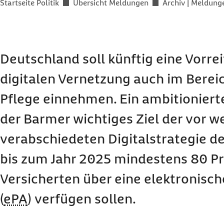
Sie befinden sich hier:
Startseite Politik
Übersicht Meldungen
Archiv | Meldun
Deutschland soll künftig eine Vorrei
digitalen Vernetzung auch im Berei
Pflege einnehmen. Ein ambitioniert
der Barmer wichtiges Ziel der vor 
verabschiedeten Digitalstrategie de
bis zum Jahr 2025 mindestens 80 P
Versicherten über eine elektronisc
(
ePA
) verfügen sollen.