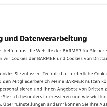
1.08.2022 hat die
gie beschlossen, die für
für die Digitalpolitik
iel der Digitalisierung
g und Datenverarbeitung
bedingungen für
 und die Effizienz für
s helfen uns, die Website der BARMER für Sie bere
esens zu erhöhen.
en wir Cookies der BARMER und Cookies von Drittan
ühren
nntnis zum Ausbau der
ookies Sie zulassen. Technisch erforderliche Cookie
stierende sowie zukünftige
d den Mitgliederbereich Meine BARMER nutzen kön
entlichem
personalisieren und Ihnen Angebote von Dritten z
en digital integriert
e Sie sich besonders interessieren und wie wir Ihn
gserbringer sollen
 Über "Einstellungen ändern" können Sie Ihre Aus