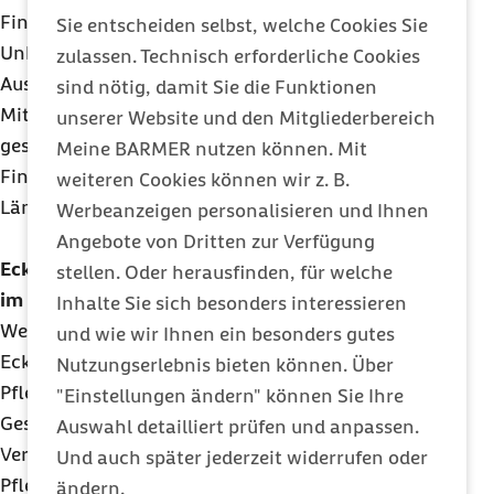
Finanzmittel vorgesehen.
Sie entscheiden selbst, welche Cookies Sie
Unbefriedigend bleibt, dass die Kommission keine
zulassen. Technisch erforderliche Cookies
Aussagen zur Höhe und Herkunft der zusätzlichen
sind nötig, damit Sie die Funktionen
Mittel trifft. Aufgrund des
unserer Website und den Mitgliederbereich
gesamtgesellschaftlichen Ziels muss die
Meine BARMER nutzen können. Mit
Finanzierung aus Sicht der Barmer von Bund und
weiteren Cookies können wir z. B.
Ländern getragen werden.
Werbeanzeigen personalisieren und Ihnen
Angebote von Dritten zur Verfügung
Eckpunkte des
BMG
für neue
Personalvorgaben
stellen. Oder herausfinden, für welche
im Krankenhaus
Inhalte Sie sich besonders interessieren
Weiteres Thema von Berlin kompakt sind die
und wie wir Ihnen ein besonders gutes
Eckpunkte zur Einführung einer neuen
Nutzungserlebnis bieten können. Über
Pflegepersonalbemessung, die
"Einstellungen ändern" können Sie Ihre
Gesundheitsminister Karl Lauterbach zur
Auswahl detailliert prüfen und anpassen.
Verbesserung der Arbeitsbedingungen von
Und auch später jederzeit widerrufen oder
Pflegekräften im Krankenhaus vorgelegt hat. Die
ändern.