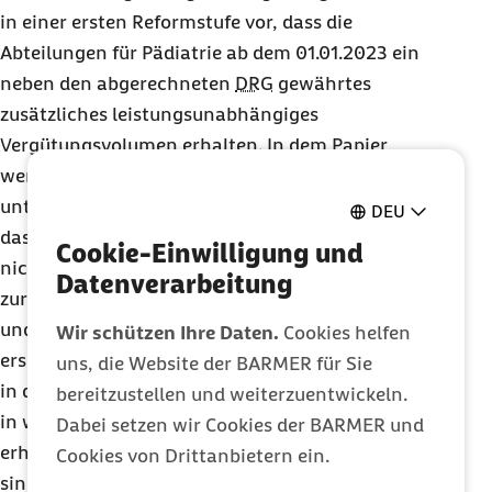
in einer ersten Reformstufe vor, dass die
Abteilungen für Pädiatrie ab dem 01.01.2023 ein
neben den abgerechneten
DRG
gewährtes
zusätzliches leistungsunabhängiges
Vergütungsvolumen erhalten. In dem Papier
werden dazu vier alternative Vorschläge
unterbreitet. Interessant ist dabei ein Modell (C),
DEU
das bei der Verteilung zusätzlicher Finanzmittel
Cookie-Einwilligung und
nicht ausschließlich auf vorhandene Kapazitäten
Datenverarbeitung
zurückgreift, sondern sich am Bevölkerungsbedarf
und der Erreichbarkeit orientiert. Dieses Modell
Wir schützen Ihre Daten.
Cookies helfen
erscheint am wenigsten manipulationsanfällig, da
uns, die Website der BARMER für Sie
in diesem Fall nicht die Krankenhäuser festlegen,
bereitzustellen und weiterzuentwickeln.
in welcher Größenordnung sie Zuweisungen
Dabei setzen wir Cookies der BARMER und
erhalten. Auch für geburtshilfliche Abteilungen
Cookies von Drittanbietern ein.
sind zusätzliche leistungsunabhängige