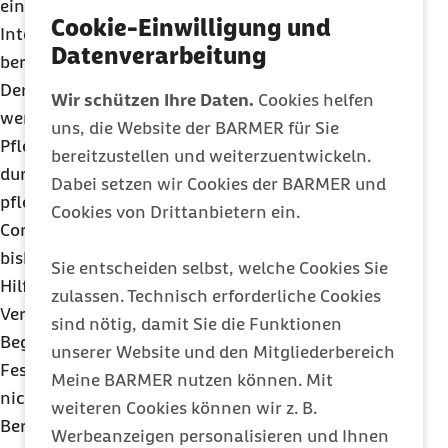
eine Prämie erhalten soll, wird das Personal auf
Cookie-Einwilligung und
Intensivstationen in besonderem Maße
Datenverarbeitung
berücksichtigt werden. Berlin kompakt berichtet.
Der Pflege-Rettungsschirm soll erneut verlängert
Wir schützen Ihre Daten.
Cookies helfen
werden, nun bis zum 30.06.2022. Die soziale
uns, die Website der BARMER für Sie
Pflegeversicherung stellt damit seit zwei Jahren
bereitzustellen und weiterzuentwickeln.
durch Sonderzahlungen sicher, dass die
Dabei setzen wir Cookies der BARMER und
pflegerische Versorgung auch während der
Cookies von Drittanbietern ein.
Corona-Pandemie gewährleistet bleibt. Nach
bisheriger Rechtslage würden die coronabedingten
Sie entscheiden selbst, welche Cookies Sie
Hilfen in der Pflege bis Ende März auslaufen. Die
zulassen. Technisch erforderliche Cookies
Verordnung sieht vor, dass zum Beispiel
sind nötig, damit Sie die Funktionen
Begutachtungen des Medizinischen Dienstes zur
unserer Website und den Mitgliederbereich
Feststellung der Pflegebedürftigkeit weiterhin
Meine BARMER nutzen können. Mit
nicht in der Häuslichkeit erfolgen müssen.
weiteren Cookies können wir z. B.
Berlin kompakt berichtet schließlich über den
Werbeanzeigen personalisieren und Ihnen