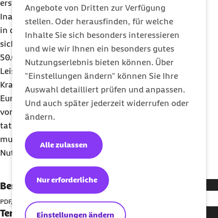
ersten Bericht des GKV-Spitzenverbandes über die
Angebote von Dritten zur Verfügung
Inanspruchnahme digitaler Anwendungen (
DiGA
)
stellen. Oder herausfinden, für welche
in der gesetzlichen Krankenversicherung. Es zeigt
Inhalte Sie sich besonders interessieren
sich, dass die bisher erstattungsfähigen
DiGA
rund
und wie wir Ihnen ein besonders gutes
50.000 Mal verordnet wurden, das entspricht
Nutzungserlebnis bieten können. Über
Leistungsausgaben der gesetzlichen
"Einstellungen ändern" können Sie Ihre
Krankenversicherung in Höhe von 13 Millionen
Auswahl detailliert prüfen und anpassen.
Euro. Es wurden jedoch nur 80 Prozent der
DiGA
Und auch später jederzeit widerrufen oder
von den Versicherten freigeschaltet und
ändern.
tatsächlich genutzt. Nach Auffassung der Barmer
muss die Erstattung von
DiGA
an die aktive
Alle zulassen
Nutzung gekoppelt werden.
Nur erforderliche
Berlin kompakt Nr. 3 - 10. März 2022
PDF, 172,46 KB
Termine Gesetzgebung Berlin kompakt Nr. 3-
Einstellungen ändern