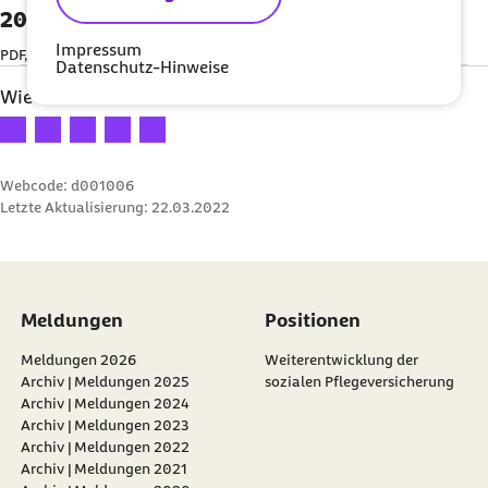
2022
Impressum
PDF, 106,51 KB
Datenschutz-Hinweise
Wie bewerten Sie diesen Artikel?
Ihre Bewertung: 1 Stern
Ihre Bewertung: 2 Sterne
Ihre Bewertung: 3 Sterne
Ihre Bewertung: 4 Sterne
Ihre Bewertung: 5 Sterne
Webcode: d001006
Letzte Aktualisierung:
22.03.2022
Meldungen
Positionen
Meldungen 2026
Weiterentwicklung der
Archiv | Meldungen 2025
sozialen Pflegeversicherung
Archiv | Meldungen 2024
Archiv | Meldungen 2023
Archiv | Meldungen 2022
Archiv | Meldungen 2021