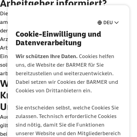
Arbeitgeber informiert?
Die Information an den Arbeitgeber sollte sofort,
am besten am ersten Krankheitstag, erfolgen. In
DEU
der
Krankmeldung
kann die ausländische
Cookie-Einwilligung und
Arztpraxis auch angeben, wie lange die
Datenverarbeitung
Arbeitsunfähigkeit voraussichtlich dauern wird.
Wir schützen Ihre Daten.
Cookies helfen
Eine spätere Einreichung des ärztlichen Attests
uns, die Website der BARMER für Sie
sollte vermieden werden, um mögliche
bereitzustellen und weiterzuentwickeln.
arbeitsrechtliche Konsequenzen zu vermeiden.
Was geschieht bei einer
Dabei setzen wir Cookies der BARMER und
Cookies von Drittanbietern ein.
Krankschreibung im
Urlaub?
Sie entscheiden selbst, welche Cookies Sie
zulassen. Technisch erforderliche Cookies
Auch bei einer
Erkrankung während des Urlaubs
sind nötig, damit Sie die Funktionen
gilt die Pflicht zur unverzüglichen Krankmeldung
unserer Website und den Mitgliederbereich
beim Arbeitgeber. Arbeitnehmende haben das