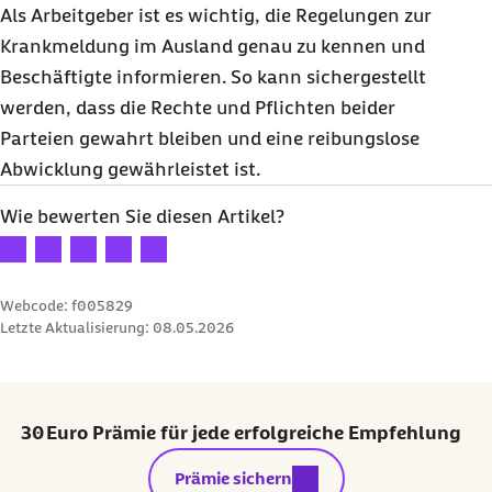
Als Arbeitgeber ist es wichtig, die Regelungen zur
Krankmeldung im Ausland genau zu kennen und
Beschäftigte informieren. So kann sichergestellt
werden, dass die Rechte und Pflichten beider
Parteien gewahrt bleiben und eine reibungslose
Abwicklung gewährleistet ist.
Wie bewerten Sie diesen Artikel?
Ihre Bewertung: 1 Stern
Ihre Bewertung: 2 Sterne
Ihre Bewertung: 3 Sterne
Ihre Bewertung: 4 Sterne
Ihre Bewertung: 5 Sterne
Webcode: f005829
Letzte Aktualisierung:
08.05.2026
30 Euro Prämie für jede erfolgreiche Empfehlung
externer Link:
Prämie sichern