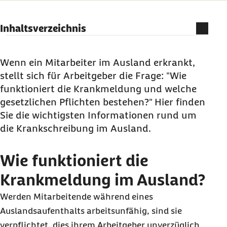
Inhaltsverzeichnis
Wie funktioniert die Krankmeldung im Ausland?
Wie werden Sie als Arbeitgeber informiert?
Wenn ein Mitarbeiter im Ausland erkrankt,
stellt sich für Arbeitgeber die Frage: "Wie
Was geschieht bei einer Krankschreibung im
funktioniert die Krankmeldung und welche
Urlaub?
gesetzlichen Pflichten bestehen?" Hier finden
Gibt es Sonderregelungen je nach
Sie die wichtigsten Informationen rund um
Urlaubsregion oder -land?
die Krankschreibung im Ausland.
Wie wird die Krankenkasse informiert?
Was ist, wenn die Arbeitsunfähigkeit länger
Wie funktioniert die
dauert?
Krankmeldung im Ausland?
Werden Mitarbeitende während eines
Auslandsaufenthalts arbeitsunfähig, sind sie
verpflichtet, dies ihrem Arbeitgeber unverzüglich