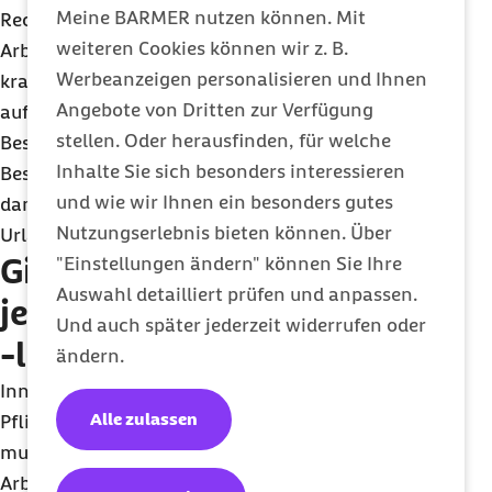
Meine BARMER nutzen können. Mit
Recht, ihren Urlaub bei einer nachgewiesenen
weiteren Cookies können wir z. B.
Arbeitsunfähigkeit zu unterbrechen. Die
Werbeanzeigen personalisieren und Ihnen
krankheitsbedingten Urlaubstage werden nicht
Angebote von Dritten zur Verfügung
auf den Jahresurlaub angerechnet. Die
stellen. Oder herausfinden, für welche
Beschäftigten müssen jedoch eine ärztliche
Inhalte Sie sich besonders interessieren
Bescheinigung einreichen, um die Krankheit und
und wie wir Ihnen ein besonders gutes
damit den Abbruch oder die Unterbrechung des
Nutzungserlebnis bieten können. Über
Urlaubs zu belegen.
Gibt es Sonderregelungen
"Einstellungen ändern" können Sie Ihre
Auswahl detailliert prüfen und anpassen.
je nach Urlaubsregion oder
Und auch später jederzeit widerrufen oder
-land?
ändern.
Innerhalb der EU gelten die gleichen Rechte und
Alle zulassen
Pflichten wie in Deutschland. Der Arbeitnehmer
muss den Arbeitgeber über seine
Arbeitsunfähigkeit informieren und ein ärztliches