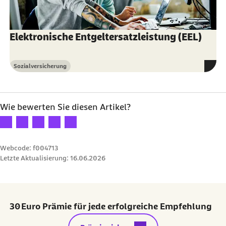
Elektronische Entgeltersatzleistung (EEL)
Sozialversicherung
Kategorie
Wie bewerten Sie diesen Artikel?
Ihre Bewertung: 1 Stern
Ihre Bewertung: 2 Sterne
Ihre Bewertung: 3 Sterne
Ihre Bewertung: 4 Sterne
Ihre Bewertung: 5 Sterne
Webcode: f004713
Letzte Aktualisierung:
16.06.2026
30 Euro Prämie für jede erfolgreiche Empfehlung