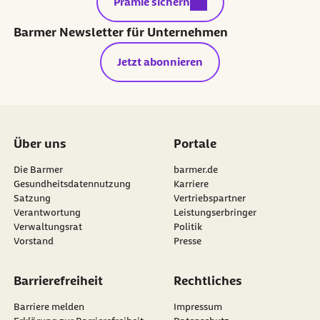
externer Link:
Prämie sichern
Barmer Newsletter für Unternehmen
Jetzt abonnieren
Über uns
Portale
Die Barmer
barmer.de
Gesundheitsdatennutzung
Karriere
Satzung
Vertriebspartner
Verantwortung
Leistungserbringer
Verwaltungsrat
Politik
Vorstand
Presse
Barrierefreiheit
Rechtliches
Barriere melden
Impressum