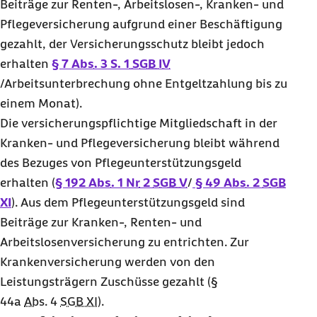
Beiträge zur Renten-, Arbeitslosen-, Kranken- und
Pflegeversicherung aufgrund einer Beschäftigung
gezahlt, der Versicherungsschutz bleibt jedoch
erhalten
§ 7
Abs.
3 S. 1
SGB IV
/Arbeitsunterbrechung ohne Entgeltzahlung bis zu
einem Monat).
Die versicherungspflichtige Mitgliedschaft in der
Kranken- und Pflegeversicherung bleibt während
des Bezuges von Pflegeunterstützungsgeld
erhalten (
§ 192
Abs.
1
Nr
2
SGB V
/
§ 49
Abs.
2
SGB
XI
). Aus dem Pflegeunterstützungsgeld sind
Beiträge zur Kranken-, Renten- und
Arbeitslosenversicherung zu entrichten. Zur
Krankenversicherung werden von den
Leistungsträgern Zuschüsse gezahlt (§
44a
Abs.
4
SGB XI
).