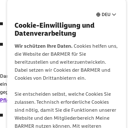
pflegebedürftig sein. Es muss sich aber nicht
um einen akuten Pflegefall handeln.
DEU
Der/die Angehörige muss in häuslicher
Cookie-Einwilligung und
Umgebung gepflegt werden.
Datenverarbeitung
Die Pflegebedürftigkeit ist durch eine
Wir schützen Ihre Daten.
Cookies helfen uns,
Bescheinigung der Pflegekasse bzw. des
die Website der BARMER für Sie
Medizinischen Dienstes der
bereitzustellen und weiterzuentwickeln.
Krankenversicherung nachzuweisen.
Dabei setzen wir Cookies der BARMER und
Darüber hinaus können folgende Tatbestände
Cookies von Drittanbietern ein.
einen Freistellungsanspruch von Arbeitnehmern
gegenüber Arbeitgebern auslösen (
§ 3
Abs.
3 und 6
Sie entscheiden selbst, welche Cookies Sie
Pflege
ZG
):
zulassen. Technisch erforderliche Cookies
sind nötig, damit Sie die Funktionen unserer
Betreuung von pflegebedürftigen
Website und den Mitgliederbereich Meine
Minderjährigen:
BARMER nutzen können. Mit weiteren