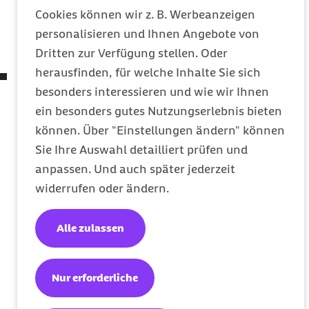
Betreuung eines minderjährigen
Cookies können wir z. B. Werbeanzeigen
pflegebedürftigen nahen Angehörigen in
personalisieren und Ihnen Angebote von
häuslicher oder außerhäuslicher Umgebung.
Dritten zur Verfügung stellen. Oder
herausfinden, für welche Inhalte Sie sich
Begleitung in der letzten Lebensphase
besonders interessieren und wie wir Ihnen
("Sterbebegleitung"):
ein besonders gutes Nutzungserlebnis bieten
Begleitung einer/s nahen Angehörigen, wenn
können. Über "Einstellungen ändern" können
dieser/diese an einer Erkrankung leidet, die
Sie Ihre Auswahl detailliert prüfen und
progredient verläuft und bereits ein weit
anpassen. Und auch später jederzeit
fortgeschrittenes Stadium erreicht hat, bei
widerrufen oder ändern.
der eine Heilung ausgeschlossen und eine
palliativmedizinische Behandlung notwendig
Alle zulassen
ist und die lediglich eine begrenzte
Lebenserwartung von Wochen oder wenigen
Monaten erwarten lässt. Eine Feststellung/ein
Nur erforderliche
Nachweis der Pflegebedürftigkeit ist hier nicht
erforderlich. Vielmehr haben Beschäftigte den