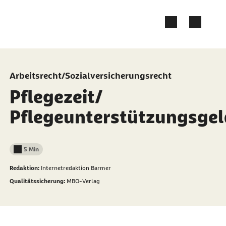
Zum Kontakt Knopf springen
Zum Seiteninhalt springen
Arbeitsrecht/Sozialversicherungsrecht
Pflegezeit/
Pflegeunterstützungsgel
5 Min
Lesedauer weniger als
Redaktion:
Internetredaktion Barmer
Qualitätssicherung:
MBO-Verlag