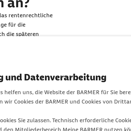
n an?
as rentenrechtliche
ge für die
h die späteren
eitgeber müssen die
herung gelten
en. Die Beiträge sind im
g und Datenverarbeitung
einer temporären
s helfen uns, die Website der BARMER für Sie bere
ßen in die Berechnung
en wir Cookies der BARMER und Cookies von Drittan
e beeinflussen damit
ätere
ookies Sie zulassen. Technisch erforderliche Cookie
d den Mitgliederbereich Meine BARMER nutzen kön