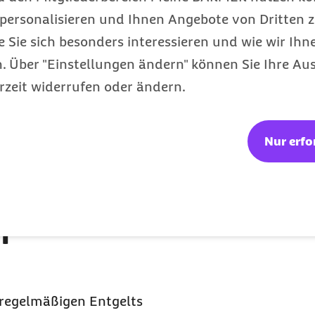
zahlungen
personalisieren und Ihnen Angebote von Dritten z
e Sie sich besonders interessieren und wie wir Ihn
 Über "Einstellungen ändern" können Sie Ihre Aus
rzeit widerrufen oder ändern.
in der
ie gleichen pauschalen
ie für den laufenden
Nur erfo
tnehmenden im Vorfeld
er die Auswirkungen von
i
regelmäßigen Entgelts