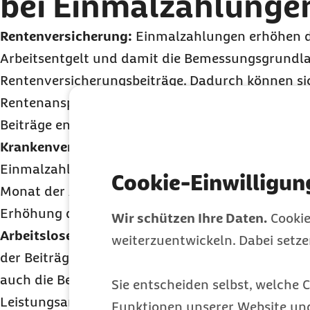
bei Einmalzahlunge
Rentenversicherung:
Einmalzahlungen erhöhen d
Arbeitsentgelt und damit die Bemessungsgrundla
Rentenversicherungsbeiträge. Dadurch können sic
Rentenansprüche der Beschäftigten erhöhen. Arb
Beiträge entsprechend abführen.
Krankenversicherung:
Auch in der Krankenversic
Einmalzahlungen als beitragspflichtiges Einkomm
Cookie-Einwilligun
Monat der Auszahlung abzuführen. Dies kann zu 
Erhöhung der Beitragssumme führen.
Wir schützen Ihre Daten.
Cookie
Arbeitslosenversicherung:
Einmalzahlungen flie
weiterzuentwickeln. Dabei setz
der Beiträge zur Arbeitslosenversicherung ein. Si
auch die Bemessungsgrundlage für eventuelle sp
Sie entscheiden selbst, welche C
Leistungsansprüche der Beschäftigten.
Funktionen unserer Website un