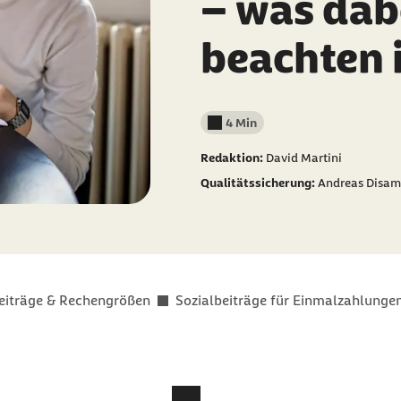
– was dab
beachten 
4 Min
Lesedauer weniger als
Redaktion:
David Martini
Qualitätssicherung:
Andreas Disam
eiträge & Rechengrößen
Sozialbeiträge für Einmalzahlunge