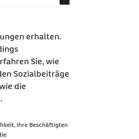
gen an?
ungen erhalten.
dings
fahren Sie, wie
den Sozialbeiträge
ber
wie die
.
eit, ihre Beschäftigten
die