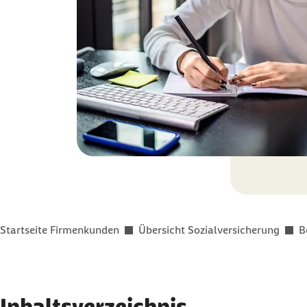
Sie befinden sich hier:
Startseite Firmenkunden
Übersicht Sozialversicherung
B
Inhaltsverzeichnis