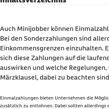
Was gilt als Einmalzahlung?
Welche Sozialbeiträge fallen bei Einmalzahlun
Was gilt für Einmalzahlungen bei Minijobs?
Auch Minijobber können Einmalzahl
Verdienstgrenzen bei Einmalzahlungen
Bei den Sonderzahlungen sind aller
Umlageversicherung und Einmalzahlungen
Einkommensgrenzen einzuhalten. Er
Besondere Regelungen: Die Märzklausel
sich diese Zahlungen auf die laufen
Zahlung der Beiträge
Steuerliche Aspekte und Pflichten für Arbeitge
auswirken und welche Regelungen, 
Märzklausel, dabei zu beachten sind
Einmalzahlungen bieten Unternehmen die Möglichk
zusätzlich zu entlohnen. Dabei sollten allerdings 