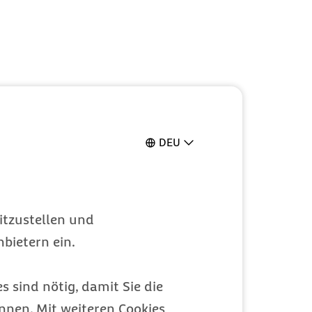
DEU
itzustellen und
bietern ein.
s sind nötig, damit Sie die
nen. Mit weiteren Cookies