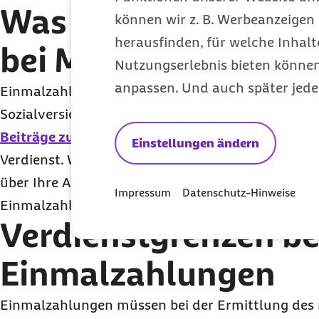
Was gilt für Einmal
können wir z. B. Werbeanzeigen 
herausfinden, für welche Inhalt
bei Minijobs?
Nutzungserlebnis bieten können.
anpassen. Und auch später jede
Einmalzahlungen unterliegen der Beitragspflicht 
Sozialversicherung. Für Minijobs gelten hierbei d
Beiträge zur Kranken- und Rentenversicherung
w
Einstellungen ändern
Verdienst. Wichtig ist dabei, dass Sie Ihre Arbei
über Ihre Ansprüche informieren, um Klarheit üb
Impressum
Datenschutz-Hinweise
Einmalzahlungen zu erhalten.
Verdienstgrenzen be
Einmalzahlungen
Einmalzahlungen müssen bei der Ermittlung des 