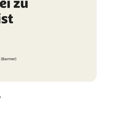
ei zu
ist
 (Barmer)
n