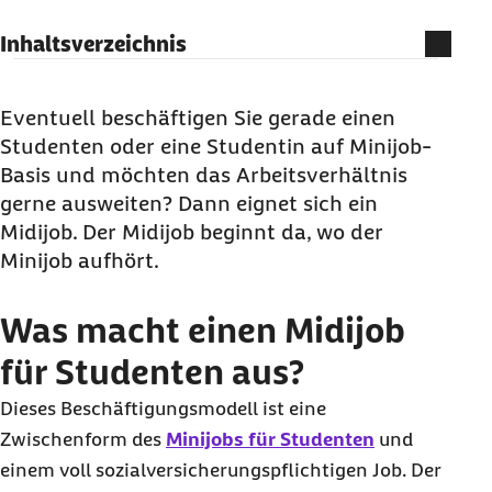
Inhaltsverzeichnis
Was macht einen Midijob für Studenten aus?
Versicherungspflicht: Diese Regeln gelten für
Eventuell beschäftigen Sie gerade einen
Studentinnen und Studenten
Studenten oder eine Studentin auf Minijob-
Basis und möchten das Arbeitsverhältnis
Was bedeutet ein Midijob für Arbeitgeber?
gerne ausweiten? Dann eignet sich ein
Midijob. Der Midijob beginnt da, wo der
Minijob aufhört.
Was macht einen Midijob
für Studenten aus?
Dieses Beschäftigungsmodell ist eine
Zwischenform des
Minijobs für Studenten
und
einem voll sozialversicherungspflichtigen Job. Der