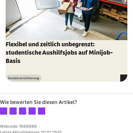
Flexibel und zeitlich unbegrenzt:
studentische Aushilfsjobs auf Minijob-
Basis
Sozialversicherung
Kategorie
Wie bewerten Sie diesen Artikel?
Ihre Bewertung: 1 Stern
Ihre Bewertung: 2 Sterne
Ihre Bewertung: 3 Sterne
Ihre Bewertung: 4 Sterne
Ihre Bewertung: 5 Sterne
Webcode: f000080
Letzte Aktualisierung:
01.01.2025