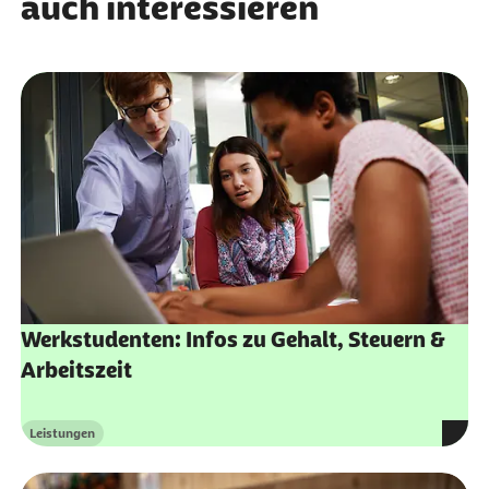
auch interessieren
spitzenverband.de
Werkstudenten: Infos zu Gehalt, Steuern &
Arbeitszeit
Leistungen
Kategorie