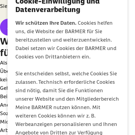
Cookie-Einwilligung und
Sie jeden Monat neue Impulse für Ihr
Business
.
Datenverarbeitung
Wir schützen Ihre Daten.
Cookies helfen
Jetzt anmelden
uns, die Website der BARMER für Sie
Was bedeutet ein Midijob
bereitzustellen und weiterzuentwickeln.
Dabei setzen wir Cookies der BARMER und
für Arbeitgeber?
Cookies von Drittanbietern ein.
Als Arbeitgeber erhalten Sie trotz
Übergangsbereich bei der Rentenversicherung
Sie entscheiden selbst, welche Cookies Sie
keine Beitragsminderung. Sie zahlen ab einem
zulassen. Technisch erforderliche Cookies
Gehalt über der Minijob-Grenze bereits den vollen
sind nötig, damit Sie die Funktionen
Beitrag von 9,3 Prozent.
unserer Website und den Mitgliederbereich
Anders sieht es bei den
Meine BARMER nutzen können. Mit
Sozialversicherungsabgaben aus. Hier bringt der
weiteren Cookies können wir z. B.
Midijob geringe finanzielle Vorteile. Denn während
Werbeanzeigen personalisieren und Ihnen
Arbeitgeber für einen Minijob eine Pauschale von
Angebote von Dritten zur Verfügung