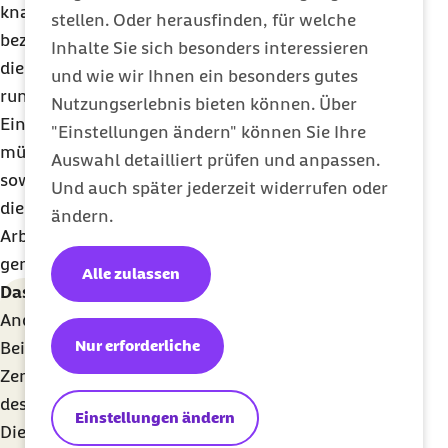
knapp 28 Prozent an Sozialversicherungsbeiträgen
stellen. Oder herausfinden, für welche
bezahlen, belaufen sich die Arbeitgeberanteile für
Inhalte Sie sich besonders interessieren
die Sozialversicherung bei einem Midijob auf nur
und wie wir Ihnen ein besonders gutes
rund 20 Prozent.
Nutzungserlebnis bieten können. Über
Einen Mehraufwand gibt es aber doch: Arbeitgeber
"Einstellungen ändern" können Sie Ihre
müssen gegenüber den Versicherungsträgern
Auswahl detailliert prüfen und anpassen.
sowohl das tatsächliche Arbeitsentgelt als auch
Und auch später jederzeit widerrufen oder
die reduzierte Bemessungsgrundlage für den
ändern.
Arbeitnehmer, teilweise auch "fiktiver Verdienst"
genannt, angeben.
Alle zulassen
Das sollten Sie wissen:
Anders als bei Minijobs läuft das Melde- und
Nur erforderliche
Beitragswesen bei Midijobs nicht über die Minijob-
Zentrale, sondern über die jeweilige Krankenkasse
des Arbeitnehmers.
Einstellungen ändern
Die besondere Midijob-Regelung gilt nicht für