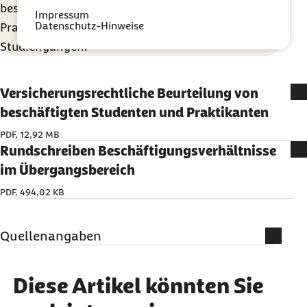
bestimmte Personenkreise wie Auszubildende,
Impressum
Datenschutz-Hinweise
Praktikanten oder Teilnehmer an dualen
Studiengängen.
Versicherungsrechtliche Beurteilung von
beschäftigten Studenten und Praktikanten
PDF, 12,92 MB
Rundschreiben Beschäftigungsverhältnisse
im Übergangsbereich
PDF, 494,02 KB
Quellenangaben
Weiterführende Informationen
Diese Artikel könnten Sie
GKV-Spitzenverband:
www.gkv-