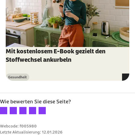
Mit kostenlosem E-Book gezielt den
Stoffwechsel ankurbeln
Gesundheit
Kategorie
Wie bewerten Sie diese Seite?
Ihre Bewertung: 1 Stern
Ihre Bewertung: 2 Sterne
Ihre Bewertung: 3 Sterne
Ihre Bewertung: 4 Sterne
Ihre Bewertung: 5 Sterne
Webcode: f005980
Letzte Aktualisierung:
12.01.2026