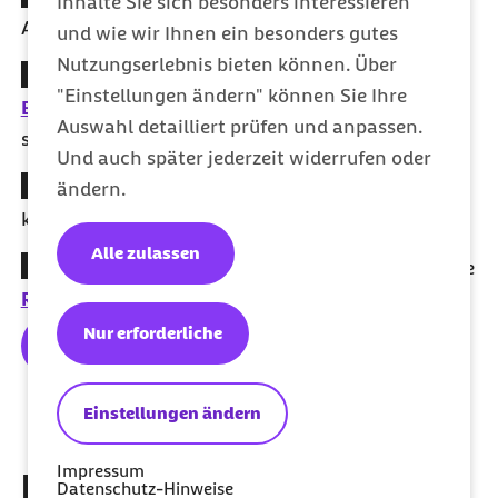
Inhalte Sie sich besonders interessieren
Angelegenheiten bequem per
Barmer-App
.
und wie wir Ihnen ein besonders gutes
Nutzungserlebnis bieten können. Über
Gesunder
Lifestyle
punktet bei uns:
Mit dem
"Einstellungen ändern" können Sie Ihre
Barmer Bonusprogramm
bis zu
150 Euro
im Jahr
Auswahl detailliert prüfen und anpassen.
sichern.
Und auch später jederzeit widerrufen oder
Kostenfrei entspannen:
Meditations-App
7Mind
ändern.
kostenfrei nutzen.
Alle zulassen
Gut geschützt:
Wir übernehmen die Kosten für alle
Reiseschutzimpfungen
.
Nur erforderliche
Alle Vorteile entdecken
Einstellungen ändern
Impressum
Entdecke weitere Themen
Datenschutz-Hinweise