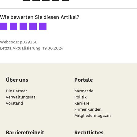
Wie bewerten Sie diesen Artikel?
Ihre Bewertung: 1 Stern
Ihre Bewertung: 2 Sterne
Ihre Bewertung: 3 Sterne
Ihre Bewertung: 4 Sterne
Ihre Bewertung: 5 Sterne
Webcode: p029250
Letzte Aktualisierung:
19.06.2024
Über uns
Portale
Die Barmer
barmer.de
Verwaltungsrat
Politik
Vorstand
Karriere
Firmenkunden
Mitgliedermagazin
Barrierefreiheit
Rechtliches