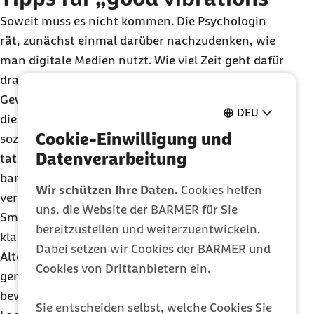
Soweit muss es nicht kommen. Die Psychologin
rät, zunächst einmal darüber nachzudenken, wie
man digitale Medien nutzt. Wie viel Zeit geht dafür
drauf, vor allem im privaten Bereich? Und welcher
Gewinn wird daraus gezogen? Sind die Emotionen,
DEU
die Erfahrungen und das Wissen, das man aus
Cookie-Einwilligung und
sozialen Medien erhält, für das eigene Leben
Datenverarbeitung
tatsächlich wichtig oder vielleicht doch eher ein
banales Geplätscher, das sogleich wieder
Wir schützen Ihre Daten.
Cookies helfen
vergessen ist? Steht fest, wie viel Zeit für
uns, die Website der BARMER für Sie
Smartphone und Co. anfallen, kann man sich
bereitzustellen und weiterzuentwickeln.
klarer Gedanken machen über analoge
Dabei setzen wir Cookies der BARMER und
Alternativen, die vielleicht in Vergessenheit
Cookies von Drittanbietern ein.
geraten sind. Sportliche Bewegung ist eine
bewährte Alternative. Sie sind ebenso dazu in der
Sie entscheiden selbst, welche Cookies Sie