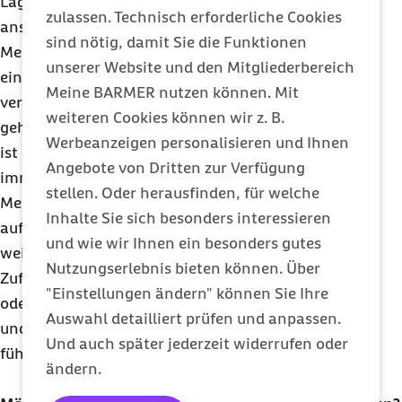
Lage unser Belohnungssystem verlässlich
zulassen. Technisch erforderliche Cookies
anschlagen zu lassen. Für Menschen, die moderne
sind nötig, damit Sie die Funktionen
Medien exzessiv nutzen, hat die Psychologin auch
unserer Website und den Mitgliederbereich
einen Vorschlag: „Man kann mit sich selber
Meine BARMER nutzen können. Mit
vereinbaren, wieviel Zeit pro Tag dem Smartphone
weiteren Cookies können wir z. B.
gehören soll!“ Wer selber aktiv in sozialen Medien
Werbeanzeigen personalisieren und Ihnen
ist und dabei die Messlatte der Likes und Views
Angebote von Dritten zur Verfügung
immer höhergeschraubt hat weiß, dass kein
stellen. Oder herausfinden, für welche
Mensch dauerhaft in der Lage ist, neue Rekorde
Inhalte Sie sich besonders interessieren
aufzustellen. Likes sind zwar nett, aber sie sind bei
und wie wir Ihnen ein besonders gutes
weitem nicht der einzige Maßstab für
Nutzungserlebnis bieten können. Über
Zufriedenheit. „Ein gutes Verhältnis zu Freunden
"Einstellungen ändern" können Sie Ihre
oder zur Familie und Kollegen ist allemal wichtiger
Auswahl detailliert prüfen und anpassen.
und sorgt viel direkter dafür, dass man sich gut
Und auch später jederzeit widerrufen oder
fühlen kann“, fasst Jakob-Pannier zusammen.
ändern.