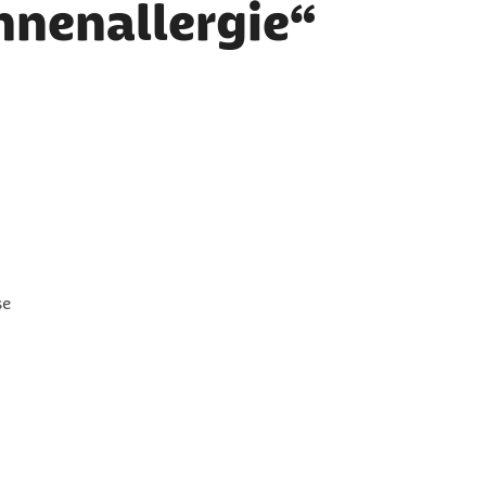
nnenallergie“
se