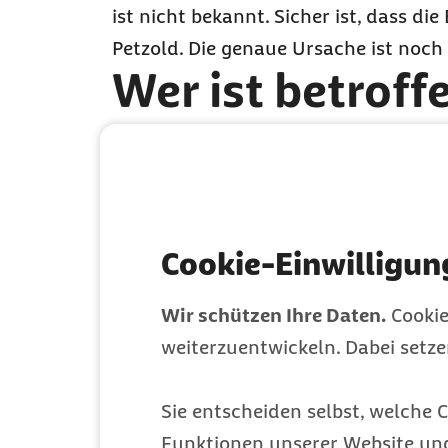
ist nicht bekannt. Sicher ist, dass 
Petzold. Die genaue Ursache ist noch 
Wer ist betroff
„Statistisch sind vor allem junge F
Lichtdermatose betroffen, aber auch 
Dermatologin. PLD trete häufig im Fr
zunehmender Gewöhnung der Haut im
Cookie-Einwilligun
Effekt wird als „Hardening“ bezeichne
Was tun, wenn e
Wir schützen Ihre Daten.
Cookie
weiterzuentwickeln. Dabei setz
Symptome lindern
Es gilt die betroffenen Hautstellen 
Sie entscheiden selbst, welche C
nicht fettende Lotionen können den Ju
Funktionen unserer Website un
Behandlung mit rezeptfreien Antihis