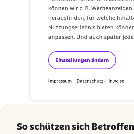
können wir z. B. Werbeanzeigen 
sollten aber nur kurzfristig und nur
herausfinden, für welche Inhalt
Sonne meiden
Nutzungserlebnis bieten können.
Bis die Symptome abgeklungen sind, i
anpassen. Und auch später jede
anhaltenden Beschwerden sollte ein
ausschließen zu können und die Ther
„Die polymorphe Lichtdermatose ist 
Einstellungen ändern
bekommen. Wer seine Haut langsam 
auf Warnsignale achtet, kann die son
Impressum
Datenschutz-Hinweise
So schützen sich Betroffen