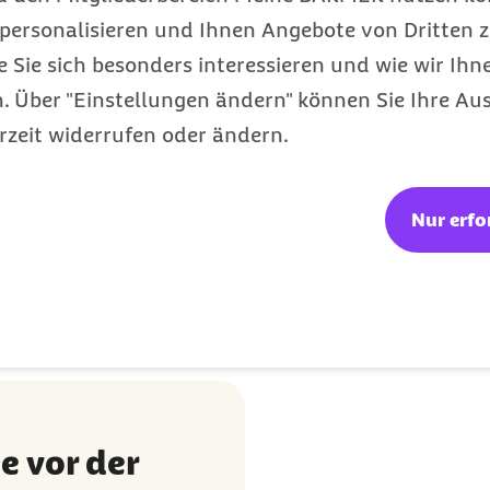
personalisieren und Ihnen Angebote von Dritten z
 nach ärztlicher Rücksprache angewendet werden.
e Sie sich besonders interessieren und wie wir Ihn
 Über "Einstellungen ändern" können Sie Ihre Aus
st eine weitere Sonnenexposition zu vermeiden. B
rzeit widerrufen oder ändern.
e Hautärztin oder Hautarzt aufgesucht werden, 
apie anzupassen.
zwar unangenehm, aber meist harmlos und gut in 
Nur erfo
an die Sonne gewöhnt, konsequent Sonnenschutz
nigen Tage meist unbeschwert genießen“, sagt Dr.
e vor der