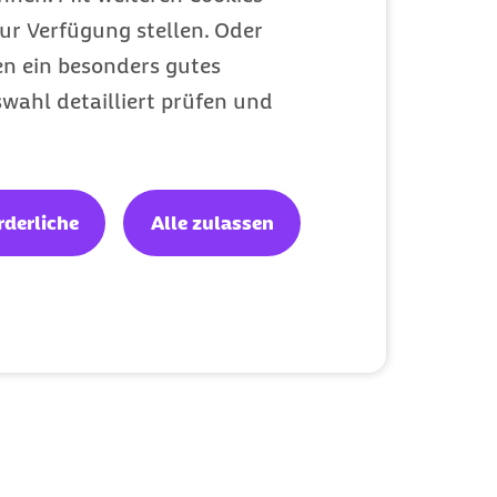
ur Verfügung stellen. Oder
en ein besonders gutes
wahl detailliert prüfen und
ei schweren oder
um andere Ursachen
den Griff zu
rderliche
Alle zulassen
 verwendet und
 Petzold.