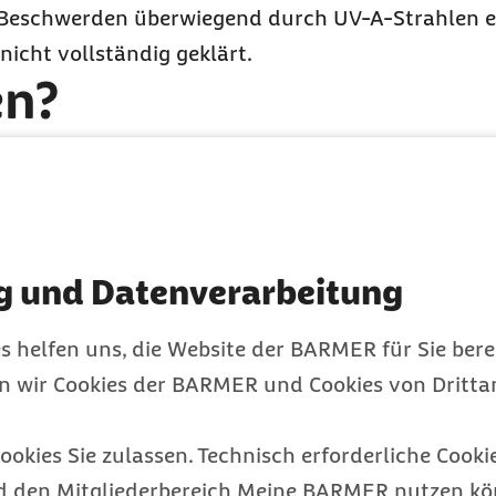
die Beschwerden überwiegend durch UV-A-Strahlen e
nicht vollständig geklärt.
en?
rauen und Menschen mit heller Haut von einer pol
Kinder leiden häufiger unter diesen Hautveränder
ühjahr oder bei Urlaubsreisen in sonnige Regionen
 Laufe des Sommers nehmen die Beschwerden da
g und Datenverarbeitung
t.
s zu spät ist?
s helfen uns, die Website der BARMER für Sie bere
en wir Cookies der BARMER und Cookies von Drittan
mit feuchten Umschlägen oder kühlenden Gels zu kü
ookies Sie zulassen. Technisch erforderliche Cookie
ckreiz zusätzlich mildern. Bei starkem Juckreiz k
d den Mitgliederbereich Meine BARMER nutzen kön
taminika oder kortisonhaltigen Cremes versucht w