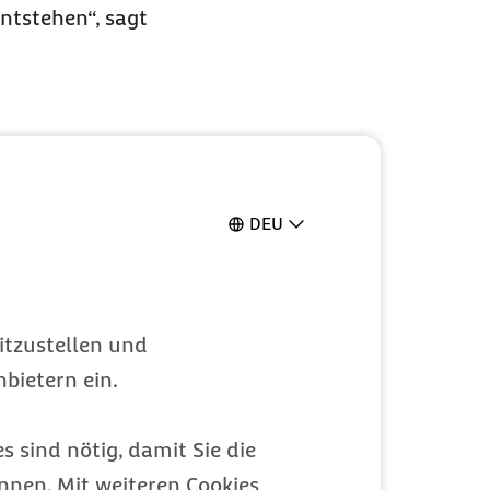
ntstehen“, sagt
ymorphen
ungen“, weiß die
 auf. Mit
DEU
nn ab. Dieser
itzustellen und
bietern ein.
hlen. Leichte,
s sind nötig, damit Sie die
ann die
nen. Mit weiteren Cookies
erden. Diese