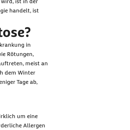
ird, ist in der
ie handelt, ist
tose?
rkrankung in
ie Rötungen,
uftreten, meist an
ch dem Winter
niger Tage ab,
irklich um eine
rderliche Allergen