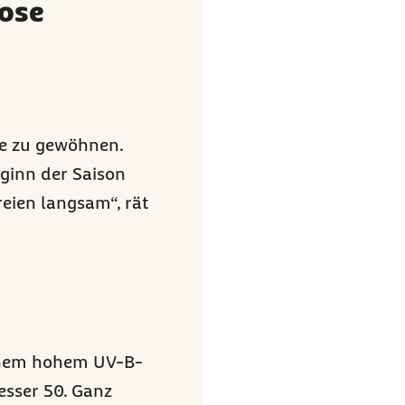
ose
ne zu gewöhnen.
ginn der Saison
reien langsam“, rät
inem hohem UV-B-
esser 50. Ganz