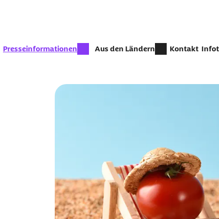
Zum Seiteninhalt springen
zur Zeit aktiv:
Presseinformationen
Aus den Ländern
Kontakt
Info