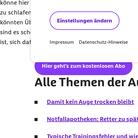
könne hier schon helfen, um den Kopf freizubek
zu schlafen sei wichtig, um sich zu erholen. Falle
Einstellungen ändern
könnten Übungen wie progressive Muskelentspan
sind es schon kleine Dinge, die beim Stressabbau 
ist, sich dafür ganz bewusst die Zeit zu schaffen“,
Impressum
Datenschutz-Hinweise
Möchten Sie unseren
Newsletter
reg
Hier geht's zum kostenlosen
Abo
Alle Themen der 
Damit kein Auge trocken bleibt
Notfallapotheken: Retter zu spä
Typische Trainingsfehler und wi