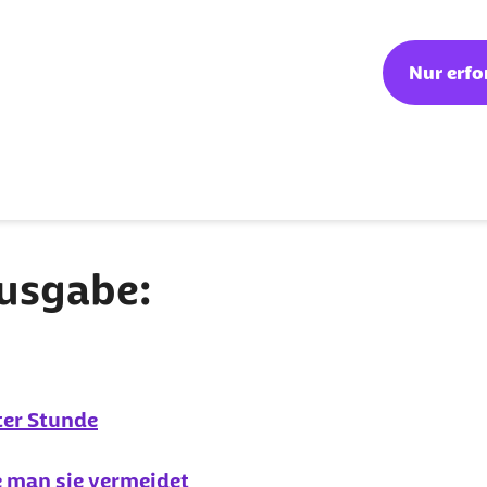
ommen. Auch ausreichend
 das Einschlafen schwer,
Nur erfo
nung helfen. „Oftmals
helfen können. Wichtig
 so Jakob-Pannier.
elmäßig erhalten?
Ausgabe:
ter Stunde
e man sie vermeidet