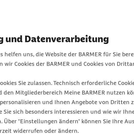
Jakob-Pannier. Ein
m kann auch ein
her sollte in solchen
Arztbesuch, erwogen
g und Datenverarbeitung
euern
s helfen uns, die Website der BARMER für Sie bere
en wir Cookies der BARMER und Cookies von Drittan
erscheinungen kommen zu
 einer längeren
ookies Sie zulassen. Technisch erforderliche Cookie
Typische Symptome seien
d den Mitgliederbereich Meine BARMER nutzen kön
Abschalten-Können. Dann
personalisieren und Ihnen Angebote von Dritten z
 Entspannung eine
e Sie sich besonders interessieren und wie wir Ihn
er nach der Arbeit ein
 Über "Einstellungen ändern" können Sie Ihre Aus
nütiger Spaziergang
rzeit widerrufen oder ändern.