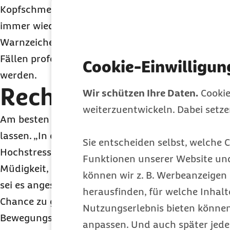
Kopfschmerzen und Schlappheit auswirken“, sagt 
immer wiederkehrendes
Leisure-Sickness
-Syndro
Warnzeichen für beginnende Depressionen sein. Da
Fällen professionelle Hilfe, wie zum Beispiel ein 
Cookie-Einwilligun
werden.
Rechtzeitig gegenst
Wir schützen Ihre Daten.
Cookie
weiterzuentwickeln. Dabei setz
Am besten ist, es gar nicht erst zu den Ausfall
lassen. „In der Regel spürt man, wenn man sich in
Sie entscheiden selbst, welche C
Hochstressphase befindet“, sagt Jakob-Pannier. 
Funktionen unserer Website un
Müdigkeit, Reizbarkeit und gedankliches Nicht-
können wir z. B. Werbeanzeigen 
sei es angesagt, rechtzeitig zu reagieren und der
herausfinden, für welche Inhalt
Chance zu geben. Zum Beispiel, indem während od
Nutzungserlebnis bieten können.
Bewegungsprogramm eingebaut werde. Ein 20-mi
anpassen. Und auch später jede