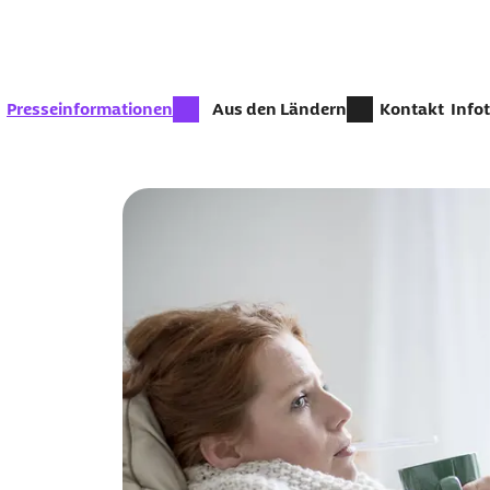
Zum Seiteninhalt springen
zur Zeit aktiv:
Presseinformationen
Aus den Ländern
Kontakt
Info