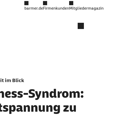
barmer.de
Firmenkunden
Mitgliedermagazin
t im Blick
kness-Syndrom:
tspannung zu