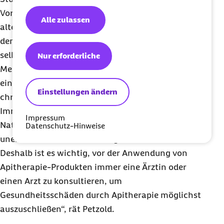
Vor- und Nachteilen. Die Apitherapie bietet
Alle zulassen
alternative Möglichkeiten, natürliche Wirkstoffe in
den Alltag zu integrieren. „Obwohl solche Produkte
selbstverständlich kein Ersatz für die moderne
Nur erforderliche
Medizin sein können, sind sie unter Umständen
eine nützliche Ergänzung, insbesondere bei
Einstellungen ändern
chronischen Beschwerden oder zur Stärkung des
Immunsystems. Allerdings können sie als
Impressum
Naturprodukt auch Allergien und andere
Datenschutz-Hinweise
unerwünschte Nebenwirkungen verursachen.
Deshalb ist es wichtig, vor der Anwendung von
Apitherapie-Produkten immer eine Ärztin oder
einen Arzt zu konsultieren, um
Gesundheitsschäden durch Apitherapie möglichst
auszuschließen“, rät Petzold.