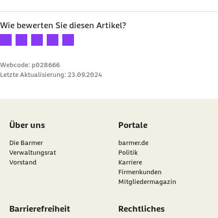
Wie bewerten Sie diesen Artikel?
Ihre Bewertung: 1 Stern
Ihre Bewertung: 2 Sterne
Ihre Bewertung: 3 Sterne
Ihre Bewertung: 4 Sterne
Ihre Bewertung: 5 Sterne
Webcode: p028666
Letzte Aktualisierung:
23.09.2024
Über uns
Portale
Die Barmer
barmer.de
Verwaltungsrat
Politik
Vorstand
Karriere
Firmenkunden
Mitgliedermagazin
Barrierefreiheit
Rechtliches