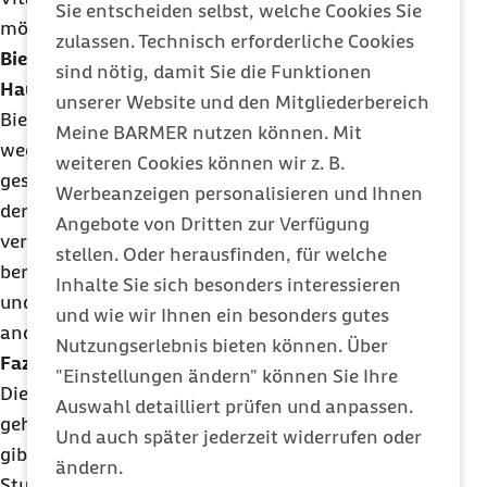
Sie entscheiden selbst, welche Cookies Sie
möglichst revitalisieren sollen.
zulassen. Technisch erforderliche Cookies
Bienenwachs – Natürliches Heilmittel für die
sind nötig, damit Sie die Funktionen
Haut
unserer Website und den Mitgliederbereich
Bienenwachs wird in der Apitherapie vor allem
Meine BARMER nutzen können. Mit
wegen seiner hautpflegenden Eigenschaften
weiteren Cookies können wir z. B.
geschätzt. Es bildet eine schützende Barriere auf
Werbeanzeigen personalisieren und Ihnen
der Haut und wird häufig in Salben und Cremes
Angebote von Dritten zur Verfügung
verwendet, um trockene oder gereizte Haut zu
stellen. Oder herausfinden, für welche
beruhigen. Außerdem fördert es die Wundheilung
Inhalte Sie sich besonders interessieren
und soll bei der Behandlung von Ekzemen und
und wie wir Ihnen ein besonders gutes
anderen Hauterkrankungen helfen.
Nutzungserlebnis bieten können. Über
Fazit
"Einstellungen ändern" können Sie Ihre
Die Apitherapie ist eine altbekannte Methode und
Auswahl detailliert prüfen und anpassen.
gehört aktuell noch zur „Erfahrungsmedizin“. Es
Und auch später jederzeit widerrufen oder
gibt aber auch immer mehr wissenschaftliche
ändern.
Studien zu Wirkungen und zur Erforschung von