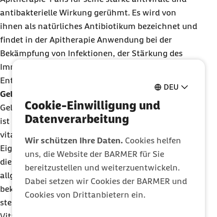
antibakterielle Wirkung gerühmt. Es wird von
ihnen als natürliches Antibiotikum bezeichnet und
findet in der Apitherapie Anwendung bei der
Bekämpfung von Infektionen, der Stärkung des
Immunsystems und der Linderung von
Entzündungen.
DEU
Gelée Royale – Der königliche Nektar
Cookie-Einwilligung und
Gelée Royale, das Futtermittel der Bienenkönigin,
Datenverarbeitung
ist reich an Nährstoffen und wird wegen seiner
vitalisierenden und regenerierenden
Wir schützen Ihre Daten.
Cookies helfen
Eigenschaften geschätzt. In der Apitherapie wird
uns, die Website der BARMER für Sie
die gallertartige Masse eingesetzt, um die
bereitzustellen und weiterzuentwickeln.
allgemeine Gesundheit zu verbessern, Müdigkeit zu
Dabei setzen wir Cookies der BARMER und
bekämpfen und die geistige Leistungsfähigkeit zu
Cookies von Drittanbietern ein.
steigern. Es enthält eine Mischung aus Proteinen,
Vitaminen und Mineralien, die den Körper