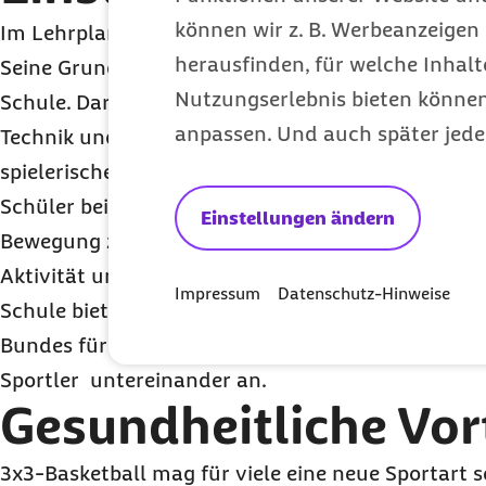
können wir z. B. Werbeanzeigen 
Im Lehrplan des Schulsports ist Basketball seit Ja
herausfinden, für welche Inhalt
Seine Grundlagen-Vermittlung erfolgt dort ab de
Nutzungserlebnis bieten können.
Schule. Darauf aufbauend, findet im Anschluss an
anpassen. Und auch später jede
Technik und Bewegungsabläufen auch zunehmend
spielerischen Eingang in den Unterricht, denn: „
Schüler beim klassischen Basketball mit insgesam
Einstellungen ändern
Bewegung zu halten, ist nicht immer leicht. 3x3-B
Aktivität und Beteiligung für alle“, sagt Katharin
Impressum
Datenschutz-Hinweise
Schule bietet sich auch der 3x3-Internetauftritt 
Bundes für einen Einstieg und die Vernetzung vo
Sportler untereinander an.
Gesundheitliche Vor
3x3-Basketball mag für viele eine neue Sportart sei