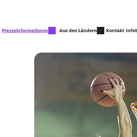
Zum Seiteninhalt springen
zur Zeit aktiv:
Presseinformationen
Aus den Ländern
Kontakt
Info