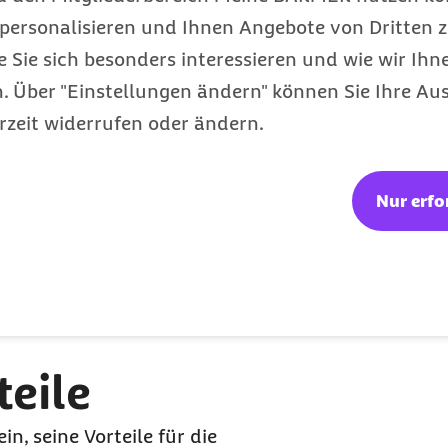
personalisieren und Ihnen Angebote von Dritten z
hrzehnten fest verankert.
e Sie sich besonders interessieren und wie wir Ihn
r weiterführenden
 Über "Einstellungen ändern" können Sie Ihre Aus
 die Lehre von Theorie,
rzeit widerrufen oder ändern.
 der 3x3-Basketball
Alle Schülerinnen und
t zehn Spielenden in
Nur erfo
asketball bietet mehr
a Steinbach. Neben der
des Deutschen Basketball
n Sportlerinnen und
teile
n, seine Vorteile für die