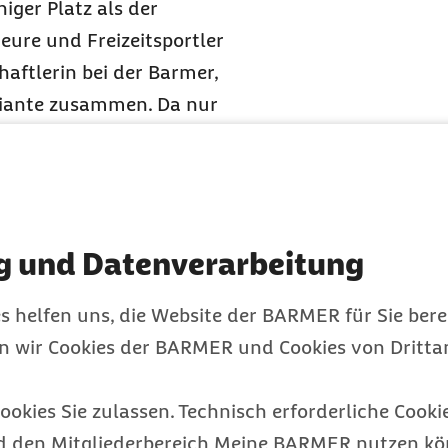
iger Platz als der
eure und Freizeitsportler
aftlerin bei der Barmer,
ariante zusammen. Da nur
mal zehn Minuten bei
dauert, ist seine
allenbasketball. „Die
zu einem äußerst
g und Datenverarbeitung
erum zu jeder Menge
ungen an sie sind
s helfen uns, die Website der BARMER für Sie bere
e sowohl in der Offensive
en wir Cookies der BARMER und Cookies von Drittan
ie
ookies Sie zulassen. Technisch erforderliche Cookie
t finden
d den Mitgliederbereich Meine BARMER nutzen kön