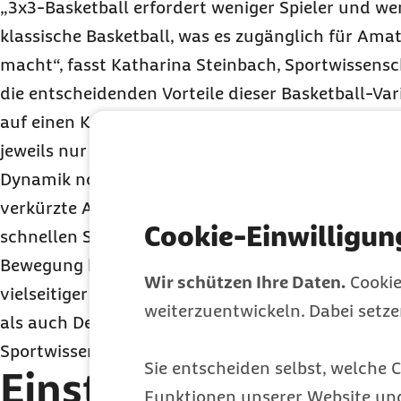
„3x3-Basketball erfordert weniger Spieler und wen
klassische Basketball, was es zugänglich für Amat
macht“, fasst Katharina Steinbach, Sportwissensch
die entscheidenden Vorteile dieser Basketball-V
auf einen Korb gespielt wird und die Partie maxi
jeweils nur zwölf Sekunden Zeit für den Korbwurf 
Dynamik noch einmal deutlich rasanter als beim H
verkürzte Angriffszeit macht das 3x3-Basketball 
Cookie-Einwilligun
schnellen Sport mit vielen Korbwürfen, was wied
Bewegung bei den Spielenden führt. Die Anforder
Wir schützen Ihre Daten.
Cookie
vielseitiger als beim klassischen Basketball, da si
weiterzuentwickeln. Dabei setz
als auch Defensive effektiv sein müssen“, erklärt d
Sportwissenschaftlerin.
Sie entscheiden selbst, welche C
Einstieg in den Spor
Funktionen unserer Website un