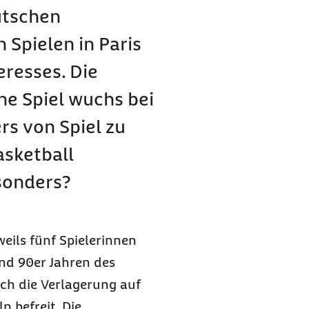
utschen
Spielen in Paris
eresses. Die
e Spiel wuchs bei
s von Spiel zu
asketball
sonders?
weils fünf Spielerinnen
und 90er Jahren des
rch die Verlagerung auf
n befreit. Die