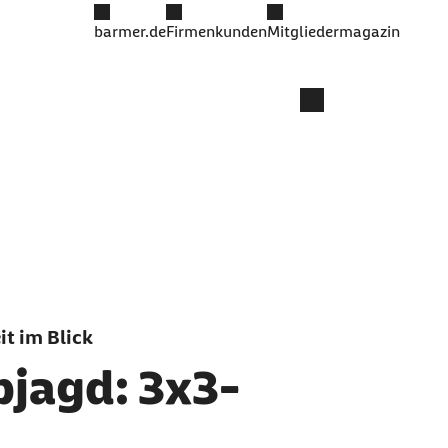
barmer.de
Firmenkunden
Mitgliedermagazin
t im Blick
bjagd: 3x3-