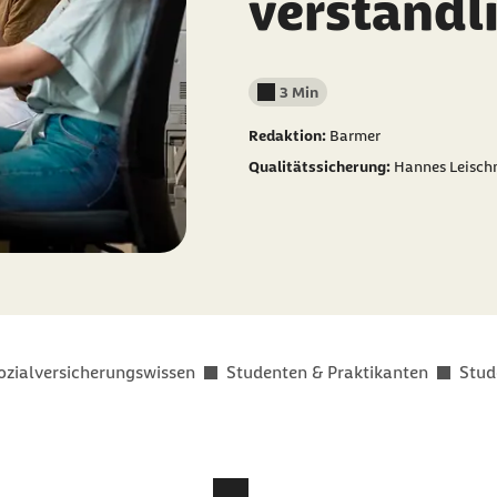
verständli
3 Min
Lesedauer weniger als
Redaktion:
Barmer
Qualitätssicherung:
Hannes Leisch
ozialversicherungswissen
Studenten & Praktikanten
Stud