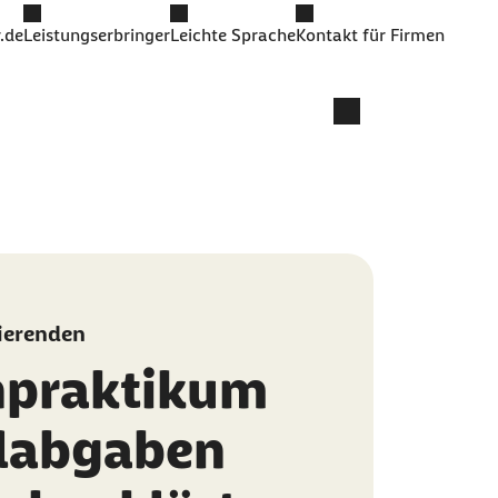
.de
Leistungserbringer
Leichte Sprache
Kontakt für Firmen
ierenden
npraktikum
alabgaben