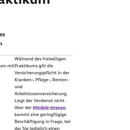
ges
m
Während des freiwilligen
kum mit
Praktikums gilt die
Versicherungspflicht in der
Kranken-, Pflege-, Renten-
und
Arbeitslosenversicherung.
Liegt der Verdienst nicht
über der
Minijob-Grenze
,
kommt eine geringfügige
Beschäftigung in Frage, bei
der Sie lediglich einen