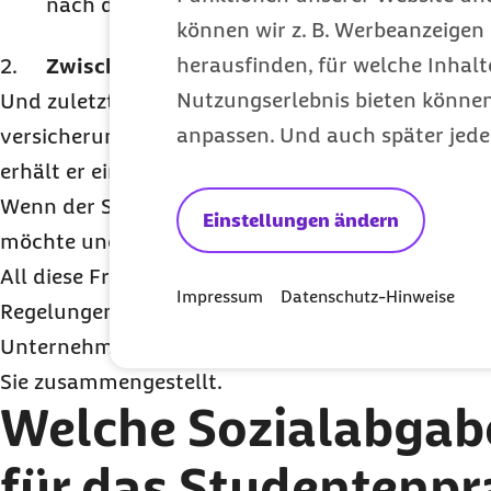
nach dem Studium statt.
können wir z. B. Werbeanzeigen 
herausfinden, für welche Inhalt
Zwischenpraktikum:
Wird während des Studi
Nutzungserlebnis bieten können.
Und zuletzt spielt die Entlohnung des Praktikanten
anpassen. Und auch später jede
versicherungsrechtliche Einordnung. Arbeitet er 
erhält er einen Lohn? Falls ja: Wie hoch ist dieser
Wenn der Studierende nur einen Einblick in die B
Einstellungen ändern
möchte und nicht aktiv mitarbeitet, handelt es s
All diese Fragen entscheiden über die sozialvers
Impressum
Datenschutz-Hinweise
Regelungen bei der Beschäftigung von Praktikant
Unternehmen. Wir haben alle Regelungen übersicht
Sie zusammengestellt.
Welche Sozialabgabe
für das Studentenp