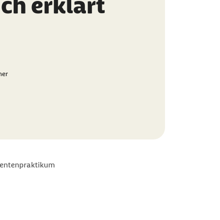
ch erklärt
ner
entenpraktikum