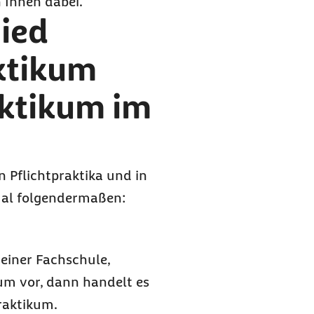
n Ihnen dabei.
hied
ktikum
aktikum im
in Pflichtpraktika und in
rmal folgendermaßen:
einer Fachschule,
um vor, dann handelt es
raktikum.