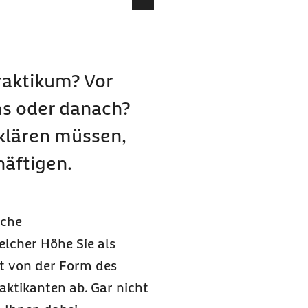
ikum und freiwilligem
ersicherungspflicht?
Praktikum? Vor
npraktikum an?
s oder danach?
klären müssen,
häftigen.
iche
lcher Höhe Sie als
gt von der Form des
ktikanten ab. Gar nicht