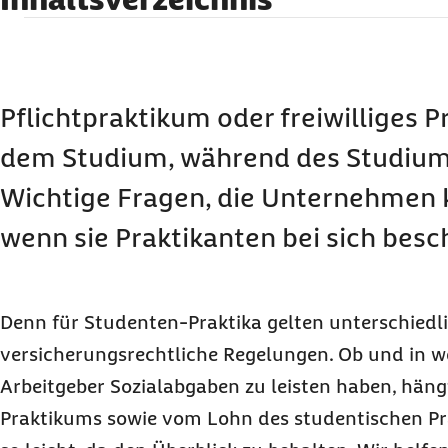
Was ist der Unterschied zwischen Pflichtprakt
Praktikum im Studium?
Besteht für das studentische Praktikum eine V
Pflichtpraktikum oder freiwilliges 
Welche Sozialabgaben fallen für das Studente
dem Studium, während des Studium
Wichtige Fragen, die Unternehmen 
wenn sie Praktikanten bei sich besc
Denn für Studenten-Praktika gelten unterschiedl
versicherungsrechtliche Regelungen. Ob und in we
Arbeitgeber Sozialabgaben zu leisten haben, hän
Praktikums sowie vom Lohn des studentischen Pra