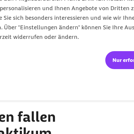
personalisieren und Ihnen Angebote von Dritten z
e Sie sich besonders interessieren und wie wir Ihn
ums absolviert.
 Über "Einstellungen ändern" können Sie Ihre Aus
 eine Rolle für die
rzeit widerrufen oder ändern.
unentgeltlich? Oder
?
etriebsabläufe erhalten
Nur erfo
ich um eine
Hospitation
.
icherungsrechtlichen
en in Ihrem
lich in einer Tabelle für
n fallen
raktikum