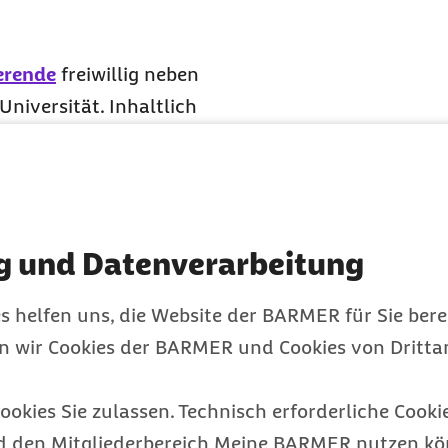
erende
freiwillig neben
niversität. Inhaltlich
en Pflichtpraktika.
dentische
g und Datenverarbeitung
t?
s helfen uns, die Website der BARMER für Sie bere
rungsstatus davon ab,
en wir Cookies der BARMER und Cookies von Drittan
eidet:
ookies Sie zulassen. Technisch erforderliche Cookie
vor dem Studium oder
d den Mitgliederbereich Meine BARMER nutzen kön