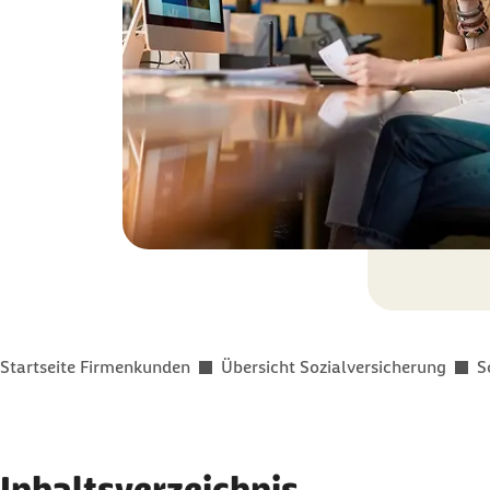
Sie befinden sich hier:
Startseite Firmenkunden
Übersicht Sozialversicherung
S
Inhaltsverzeichnis