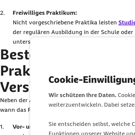
Freiwilliges Praktikum:
Nicht vorgeschriebene Praktika leisten
Studi
der regulären Ausbildung in der Schule oder U
unterscheiden sie sich allerdings kaum von d
Besteht für das stu
Praktikum eine
Cookie-Einwilligun
Versicherungspflich
Wir schützen Ihre Daten.
Cookie
Neben der Art des Praktikums hängt der Versiche
weiterzuentwickeln. Dabei setz
wann das Praktikum geleistet wird. Man untersch
Sie entscheiden selbst, welche C
Vor- und Nachpraktikum:
Findet entweder 
Funktionen unserer Website un