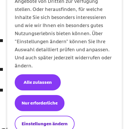
Angebote von Dritten zur Verfügung
Ansprechpartner im Unternehmen vorhanden
stellen. Oder herausfinden, für welche
sein, der auch regelmäßig Kontakt zur
Inhalte Sie sich besonders interessieren
kooperierenden Hochschule oder
und wie wir Ihnen ein besonders gutes
Berufsakademie hat.
Nutzungserlebnis bieten können. Über
Sie sollten bereit sein, die Studenten für die
"Einstellungen ändern" können Sie Ihre
Theoriephasen sowie für Lehrveranstaltungen
Auswahl detailliert prüfen und anpassen.
freizustellen.
Und auch später jederzeit widerrufen oder
ändern.
Die Studenten dürfen nur
ausbildungsrelevante Tätigkeiten ausüben.
Alle zulassen
Sie zahlen den Studierenden eine
angemessene Vergütung und übernehmen
Nur erforderliche
gegebenenfalls die Studiengebühren sowie
weitere Kosten, die mit dem Studium
entstehen.
Einstellungen ändern