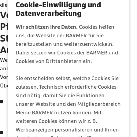
Cookie-Einwilligung und
die Studiengebühren übernimmt.
Datenverarbeitung
Voraussetzungen und
Pflichten für ein duales
Wir schützen Ihre Daten.
Cookies helfen
uns, die Website der BARMER für Sie
Studium – das kommt auf
bereitzustellen und weiterzuentwickeln.
Arbeitgeber zu
Dabei setzen wir Cookies der BARMER und
Wenn Sie ein duales Studium in Ihrem Betrieb
Cookies von Drittanbietern ein.
anbieten möchten, müssen Sie einige
Voraussetzungen und Pflichten erfüllen. Hier eine
Sie entscheiden selbst, welche Cookies Sie
Übersicht:
zulassen. Technisch erforderliche Cookies
sind nötig, damit Sie die Funktionen
Unternehmen müssen in der Regel einen
unserer Website und den Mitgliederbereich
Kooperationsvertrag mit einer Hochschule
Meine BARMER nutzen können. Mit
abschließen.
weiteren Cookies können wir z. B.
Werbeanzeigen personalisieren und Ihnen
Für die Studenten muss ein konkreter