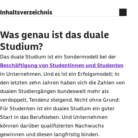
Inhaltsverzeichnis
Was genau ist das duale Studium?
Das duale Studium in Deutschland –
Was genau ist das duale
Kombination aus Theorie und Praxis
Studium?
Welche Formen des dualen Studiums gibt es?
Das duale Studium ist ein Sondermodell bei der
Voraussetzungen und Pflichten für ein duales
Beschäftigung von Studentinnen und Studenten
Studium – das kommt auf Arbeitgeber zu
in Unternehmen. Und es ist ein Erfolgsmodell: In
Gibt es eine Versicherungspflicht für das duale
den letzten zehn Jahren haben sich die Zahlen von
Studium?
dualen Studiengängen bundesweit mehr als
verdoppelt, Tendenz steigend. Nicht ohne Grund:
Für Studenten ist ein duales Studium ein guter
Start in das Berufsleben. Und Unternehmen
können darüber qualifizierten Nachwuchs
gewinnen und diesen langfristig binden.