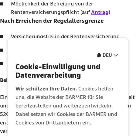
Möglichkeit der Befreiung von der
Rentenversicherungspflicht (auf
Antrag
)
Nach Erreichen der Regelaltersgrenze
Versicherungsfrei in der Rentenversicherung
Pauschalbeiträge durch Arbeitgeber (15 %)
DEU
Möglichkeit des Verzichts auf
Cookie-Einwilligung und
Rentenversicherungsfreiheit (auf Antrag)
Datenverarbeitung
Beispiel
Wir schützen Ihre Daten.
Cookies helfen
Eine beschäftigte Altersvollrentnerin arbeitet in Teilzeit
uns, die Website der BARMER für Sie
und bezieht ein durchschnittliches Arbeitsentgelt von
bereitzustellen und weiterzuentwickeln.
520 Euro. Es handelt sich um eine geringfügig
Dabei setzen wir Cookies der BARMER und
entlohnte Beschäftigung.
Cookies von Drittanbietern ein.
Die Beschäftigung ist
versicherungsfrei in der Kranken-, Pflege- und