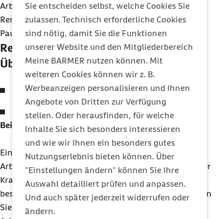
Arbeitslosenversicherung, zahlt aber Beiträge zur
Sie entscheiden selbst, welche Cookies Sie
Rentenversicherung. Als Arbeitgeber zahlen Sie
zulassen. Technisch erforderliche Cookies
Pauschalbeiträge zur Krankenversicherung (13 %).
sind nötig, damit Sie die Funktionen
Regelaltersrentner mit Midijob im
unserer Website und den Mitgliederbereich
Meine BARMER nutzen können. Mit
Übergangsbereich
weiteren Cookies können wir z. B.
Werbeanzeigen personalisieren und Ihnen
Kranken- und Pflegeversicherungspflicht
Angebote von Dritten zur Verfügung
Renten- und Arbeitslosenversicherungsfreiheit
stellen. Oder herausfinden, für welche
Beispiel:
Inhalte Sie sich besonders interessieren
und wie wir Ihnen ein besonders gutes
Ein Beschäftigter erhält ein regelmäßiges
Nutzungserlebnis bieten können. Über
Arbeitsentgelt in Höhe von 1.000 Euro. Der Beitrag zur
"Einstellungen ändern" können Sie Ihre
Kranken- und Pflegeversicherung wird nach einer
Auswahl detailliert prüfen und anpassen.
bestimmten Formel berechnet. Als Arbeitgeber zahlen
Und auch später jederzeit widerrufen oder
Sie Ihren Beitragsanteil zur Renten- und
ändern.