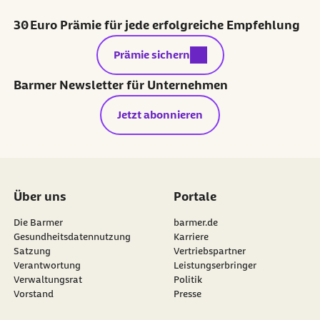
30 Euro Prämie für jede erfolgreiche Empfehlung
externer Link:
Prämie sichern
Barmer Newsletter für Unternehmen
Jetzt abonnieren
Über uns
Portale
Die Barmer
barmer.de
Gesundheitsdatennutzung
Karriere
Satzung
Vertriebspartner
Verantwortung
Leistungserbringer
Verwaltungsrat
Politik
Vorstand
Presse