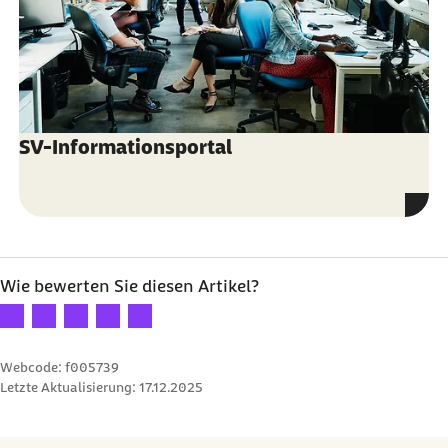
externer Link:
SV-Informationsportal
Wie bewerten Sie diesen Artikel?
Ihre Bewertung: 1 Stern
Ihre Bewertung: 2 Sterne
Ihre Bewertung: 3 Sterne
Ihre Bewertung: 4 Sterne
Ihre Bewertung: 5 Sterne
Webcode: f005739
Letzte Aktualisierung:
17.12.2025