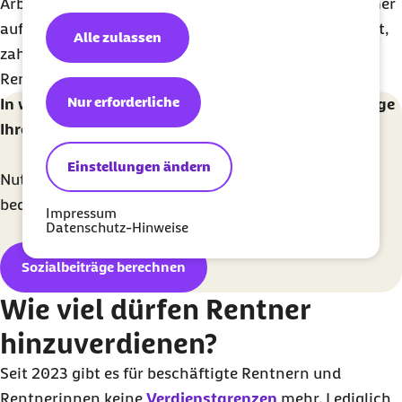
Arbeitslosenversicherung. Verzichtet der Arbeitnehmer
auf die Befreiung von der Rentenversicherungspflicht,
Alle zulassen
zahlt dieser einen anteiligen Beitrag zur
Rentenversicherung.
Nur erforderliche
In wenigen Schritten die Sozialversicherungsbeiträge
Ihrer Beschäftigten berechnen
Einstellungen ändern
Nutzen Sie den Barmer Beitragsrechner um ganz
bequem Ihre Sozialbeiträge auszurechnen
Impressum
Datenschutz-Hinweise
Sozialbeiträge berechnen
Wie viel dürfen Rentner
hinzuverdienen?
Seit 2023 gibt es für beschäftigte Rentnern und
Rentnerinnen keine
Verdienstgrenzen
mehr. Lediglich