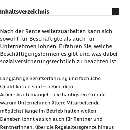
Inhaltsverzeichnis
Wie können Rentner in Unternehmen
beschäftigt werden?
Nach der Rente weiterzuarbeiten kann sich
sowohl für Beschäftigte als auch für
Welche Sozialabgaben entfallen auf
Unternehmen lohnen. Erfahren Sie, welche
beschäftigte Rentner?
Beschäftigungsformen es gibt und was dabei
Wie viel dürfen Rentner hinzuverdienen?
sozialversicherungsrechtlich zu beachten ist.
Was muss bei der Meldung von Altersrentner
beachtet werden?
Langjährige Berufserfahrung und fachliche
Was Sie zur Beschäftigung von Altersrentnern
Qualifikation sind – neben dem
wissen sollten
Arbeitskräftemangel – die häufigsten Gründe,
warum Unternehmen ältere Mitarbeitende
möglichst lange im Betrieb halten wollen.
Daneben lohnt es sich auch für Rentner und
Rentnerinnen, über die Regelaltersgrenze hinaus