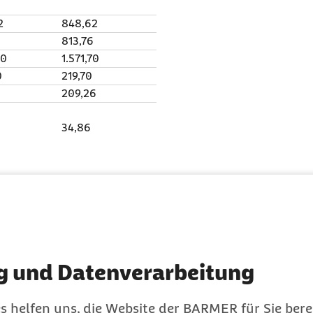
2
848,62
813,76
30
1.571,70
0
219,70
6
209,26
34,86
iträge schreibt die
g und Datenverarbeitung
nungsverfahren vor.
und Arbeitnehmern je zur
s helfen uns, die Website der BARMER für Sie bere
en Beitragssatzes auf