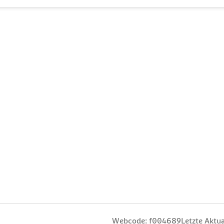
n
 Sterne
ng: 3 Sterne
ertung: 4 Sterne
 Bewertung: 5 Sterne
Webcode: f004689
Letzte Aktua