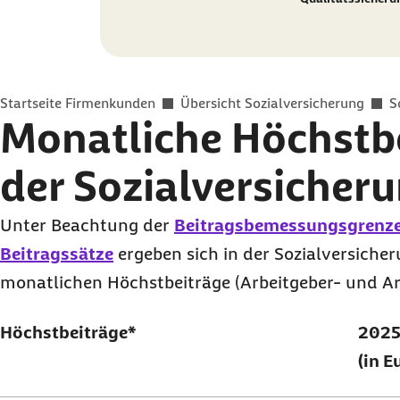
Sie befinden sich hier:
Startseite Firmenkunden
Übersicht Sozialversicherung
S
Monatliche Höchstbe
der Sozialversicher
Unter Beachtung der
Beitragsbemessungsgrenz
Beitragssätze
ergeben sich in der Sozialversiche
monatlichen Höchstbeiträge (Arbeitgeber- und Ar
Höchstbeiträge*
202
(in E