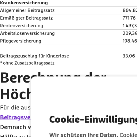
Krankenversicherung
Allgemeiner Beitragssatz
804,8
Ermäßigter Beitragssatz
771,76
Rentenversicherung
1.497,
Arbeitslosenversicherung
209,3
Pflegeversicherung
198,4
Beitragszuschlag für Kinderlose
33,06
* ohne Zusatzbeitragssatz
Berechnung der
Höchstbeiträge
Für die aus dem Arbeitsentgelt zu bemessenden Be
Cookie-Einwilligun
Beitragsverfahrensverordnung
(BVV) das Berech
Demnach werden Beiträge, die von Arbeitgebern 
Wir schützen Ihre Daten.
Cookie
Hälfte zu tragen sind, durch Anwendung des halb