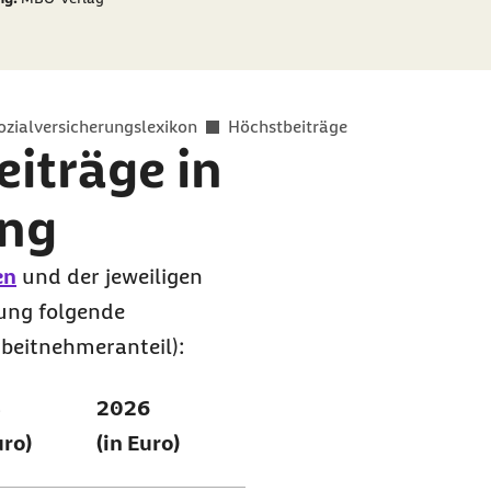
ozialversicherungslexikon
Höchstbeiträge
iträge in
ung
en
und der jeweiligen
rung folgende
beitnehmeranteil):
5
2026
uro)
(in Euro)