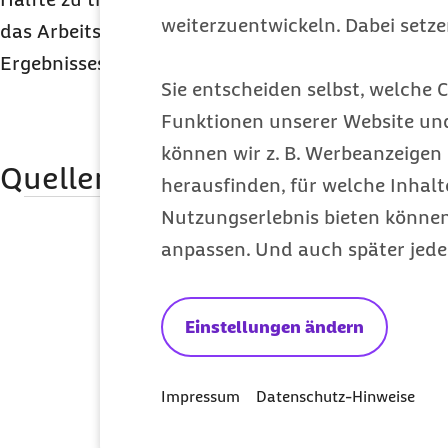
weiterzuentwickeln. Dabei setz
das Arbeitsentgelt und anschließender Verdoppl
Ergebnisses berechnet.
Sie entscheiden selbst, welche C
Funktionen unserer Website un
können wir z. B. Werbeanzeigen 
Quellenangaben
herausfinden, für welche Inhalt
Qualitätssicherung
Nutzungserlebnis bieten können.
anpassen. Und auch später jede
MBO Verlag GmbH
Diese Artikel k
Einstellungen ändern
Impressum
Datenschutz-Hinweise