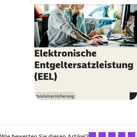
Elektronische
Entgeltersatzleistung
(EEL)
Sozialversicherung
Kategorie
Ihre Bewertung: 1 Ster
Ihre Bewertung: 2
Ihre Bewertu
Ihre Bew
Ihre
Wie bewerten Sie diesen Artikel?