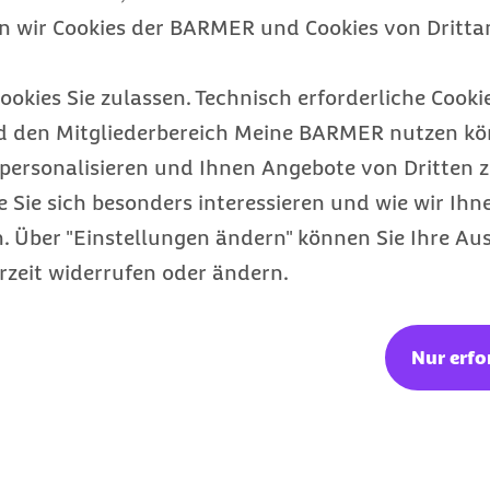
en wir Cookies der BARMER und Cookies von Drittan
ung des gerundeten
ookies Sie zulassen. Technisch erforderliche Cookie
d den Mitgliederbereich Meine BARMER nutzen kön
personalisieren und Ihnen Angebote von Dritten z
e Sie sich besonders interessieren und wie wir Ihn
 Über "Einstellungen ändern" können Sie Ihre Aus
rzeit widerrufen oder ändern.
önnten Sie auch inte
Nur erfo