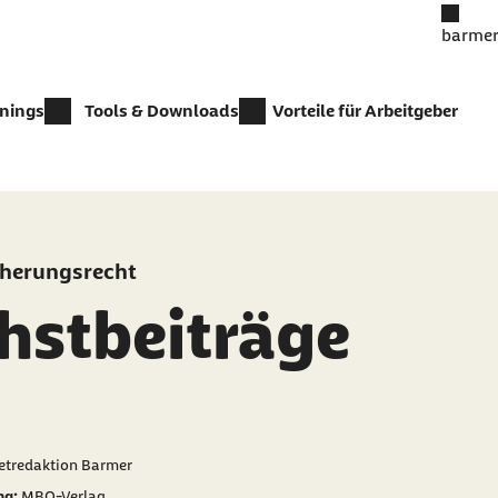
barmer
inings
Tools & Downloads
Vorteile für Arbeitgeber
cherungsrecht
hstbeiträge
er als
netredaktion Barmer
ng:
MBO-Verlag