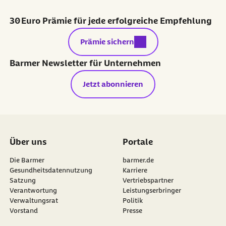
30 Euro Prämie für jede erfolgreiche Empfehlung
externer Link:
Prämie sichern
Barmer Newsletter für Unternehmen
Jetzt abonnieren
Über uns
Portale
Die Barmer
barmer.de
Gesundheitsdatennutzung
Karriere
Satzung
Vertriebspartner
Verantwortung
Leistungserbringer
Verwaltungsrat
Politik
Vorstand
Presse