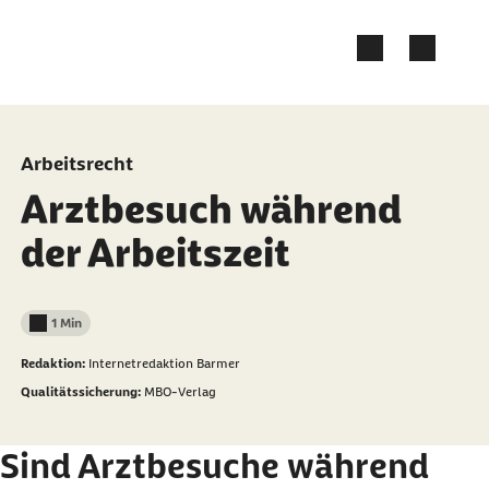
Zum Kontakt Knopf springen
Zum Seiteninhalt springen
Arbeitsrecht
Arztbesuch während
der Arbeitszeit
1 Min
Lesedauer weniger als
Redaktion:
Internetredaktion Barmer
Qualitätssicherung:
MBO-Verlag
Sind Arztbesuche während