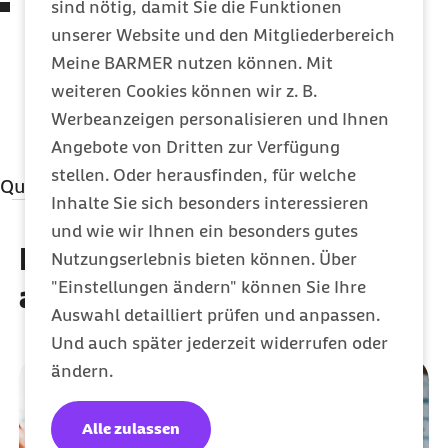
Jugendliche Arbeitnehmerinnen und
sind nötig, damit Sie die Funktionen
Arbeitnehmer haben Anspruch auf
unserer Website und den Mitgliederbereich
Freistellung für ärztliche Untersuchungen
Meine BARMER nutzen können. Mit
nach dem Jugendarbeitsschutzgesetz (
§ 43
weiteren Cookies können wir z. B.
JArbSchG
).
Werbeanzeigen personalisieren und Ihnen
Angebote von Dritten zur Verfügung
stellen. Oder herausfinden, für welche
Quellenangaben
Inhalte Sie sich besonders interessieren
Qualitätssicherung
und wie wir Ihnen ein besonders gutes
Diese Artikel könnten Sie
Nutzungserlebnis bieten können. Über
MBO Verlag GmbH
"Einstellungen ändern" können Sie Ihre
auch interessieren
Auswahl detailliert prüfen und anpassen.
Und auch später jederzeit widerrufen oder
ändern.
Alle zulassen