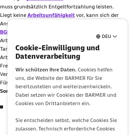
muss grundsätzlich Entgeltfortzahlung leisten.
Liegt keine
Arbeitsunfähigkeit
vor, kann sich der
Anspruch auf
Entgeltfortzahlung
aus
§ 616 S. 1
BGB
ergeben – sofern dieser nicht durch Tarif- oder
DEU
Arbeitsvertrag ausgeschlossen ist. In vielen
Cookie-Einwilligung und
Tarifverträgen sind Arztbesuche während der
Datenverarbeitung
Arbeitszeit ausdrücklich von der bezahlten
Freistellung ausgenommen. Dann entfällt der
Wir schützen Ihre Daten.
Cookies helfen
Vergütungsanspruch.
uns, die Website der BARMER für Sie
Für bestimmte Beschäftigtengruppen gelten
bereitzustellen und weiterzuentwickeln.
Sonderregelungen
:
Dabei setzen wir Cookies der BARMER und
Cookies von Drittanbietern ein.
Schwangere müssen für vorgeschriebene
Untersuchungen bezahlt freigestellt werden (
§
Sie entscheiden selbst, welche Cookies Sie
7 MuSchG
).
zulassen. Technisch erforderliche Cookies