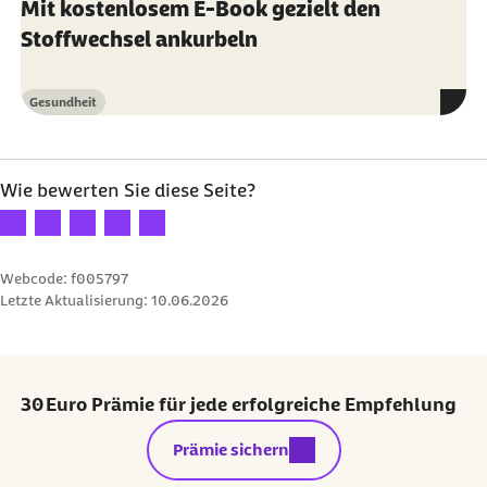
Mit kostenlosem E-Book gezielt den
Stoffwechsel ankurbeln
Gesundheit
Kategorie
Wie bewerten Sie diese Seite?
Ihre Bewertung: 1 Stern
Ihre Bewertung: 2 Sterne
Ihre Bewertung: 3 Sterne
Ihre Bewertung: 4 Sterne
Ihre Bewertung: 5 Sterne
Webcode: f005797
Letzte Aktualisierung:
10.06.2026
30 Euro Prämie für jede erfolgreiche Empfehlung
externer Link:
Prämie sichern