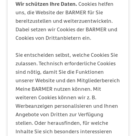
Wir schützen Ihre Daten.
Cookies helfen
Buchstabe a DSGVO)
uns, die Website der BARMER für Sie
Ich willige ein, dass die BARMER meine
bereitzustellen und weiterzuentwickeln.
angegebenen persönlichen, geschäftlichen
Dabei setzen wir Cookies der BARMER und
Kontaktdaten, sowie die Angaben zu meinem
Cookies von Drittanbietern ein.
Unternehmen bzw. meiner Arbeitgeberin sowie der
dazugehörigen Nebenbetriebe speichert und nutzt,
Sie entscheiden selbst, welche Cookies Sie
um auch unter Einschaltung eines beauftragten
Dienstleisters, zu beraten und Meinungsforschung
zulassen. Technisch erforderliche Cookies
durchzuführen und auf Basis dieser
sind nötig, damit Sie die Funktionen
Auswertungsergebnisse zielgerichtet und über
unserer Website und den Mitgliederbereich
besondere Angebote und Services der BARMER für
Meine BARMER nutzen können. Mit
Firmenkunden zu informieren. Die
weiteren Cookies können wir z. B.
Kontaktaufnahme erfolgt per Firmenbesuch, E-
Werbeanzeigen personalisieren und Ihnen
Mail, Telefon, Fax, Chat oder postalisch.
Angebote von Dritten zur Verfügung
Die Einwilligung ist freiwillig und hat keinen
stellen. Oder herausfinden, für welche
Einfluss auf die sozialversicherungsrechtliche
Inhalte Sie sich besonders interessieren