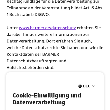
Rechtsgrundlage für die Datenverarbeitung zur
Teilnahme an der Veranstaltung bildet Art. 6 Abs.
1 Buchstabe b DSGVO.
Unter
www.barmer.de/datenschutz
erhalten Sie
darüber hinaus weitere Informationen zur
Datenverarbeitung. Dort erfahren Sie auch,
welche Datenschutzrechte Sie haben und wie die
Kontaktdaten der BARMER
Datenschutzbeauftragten und
Aufsichtsbehörden sind.
Ja, ich habe die Datenschutzerklärung gelesen
und bin mit dem darin beschriebenen Umgang
DEU
meiner personenbezogenen Daten einverstanden.
Cookie-Einwilligung und
(Pflichtfeld)
Datenverarbeitung
Einwilligung zu Werbezwecken (Art. 6 Abs. 1