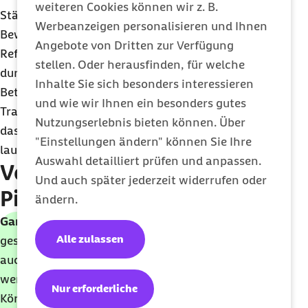
weiteren Cookies können wir z. B.
Stärke und die Verbesserung der
Werbeanzeigen personalisieren und Ihnen
Bewegungskoordination“, erläutert Steinbach.
Angebote von Dritten zur Verfügung
Reformer-Pilates könne in kleinen Gruppen
stellen. Oder herausfinden, für welche
durchgeführt werden, was eine intensivere
Inhalte Sie sich besonders interessieren
Betreuung und individuelle Anpassungen durch die
und wie wir Ihnen ein besonders gutes
Trainerinnen und Trainer ermögliche. Das könne
Nutzungserlebnis bieten können. Über
das Training effektiver machen, ohne Gefahr zu
"Einstellungen ändern" können Sie Ihre
laufen, sich zu überlasten.
Auswahl detailliert prüfen und anpassen.
Vorteile von Reformer-
Und auch später jederzeit widerrufen oder
Pilates
ändern.
Ganzkörpertraining
: Reformer-Pilates spricht den
Alle zulassen
gesamten Körper an und fördert sowohl Kraft als
auch Flexibilität. Besonders die tiefen Muskeln
werden aktiviert, was zu einer besseren
Nur erforderliche
Körperhaltung führt.