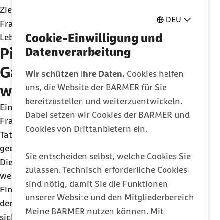
Zielgruppe - vor allem für junge, modebewusste
DEU
Frauen, die einen trendigen und zugleich gesunden
Cookie-Einwilligung und
Lebensstil präferieren.
Pilates als
Datenverarbeitung
Ganzkörpertraining: Für
Wir schützen Ihre Daten.
Cookies helfen
wen ist es geeignet?
uns, die Website der BARMER für Sie
bereitzustellen und weiterzuentwickeln.
Ein Missverständnis über Pilates ist, dass es nur für
Dabei setzen wir Cookies der BARMER und
Frauen oder bereits fitte Menschen geeignet sei.
Cookies von Drittanbietern ein.
Tatsächlich ist Pilates für alle Interessierten
geeignet, unabhängig von Alter und Fitnesslevel.
Sie entscheiden selbst, welche Cookies Sie
Die Übungen können individuell angepasst
zulassen. Technisch erforderliche Cookies
werden, so dass auch Menschen mit körperlichen
sind nötig, damit Sie die Funktionen
Einschränkungen oder Anfänger von den Vorteilen
unserer Website und den Mitgliederbereich
der Übungen profitieren. „Es geht nicht nur um die
Meine BARMER nutzen können. Mit
sichtbaren Muskeln, sondern auch um innere