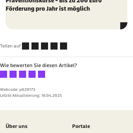
Präventionskurse - Bis zu 200 Euro
Förderung pro Jahr ist möglich
Teilen auf
Wie bewerten Sie diesen Artikel?
Ihre Bewertung: 1 Stern
Ihre Bewertung: 2 Sterne
Ihre Bewertung: 3 Sterne
Ihre Bewertung: 4 Sterne
Ihre Bewertung: 5 Sterne
Webcode: p029173
Letzte Aktualisierung:
16.04.2025
Über uns
Portale