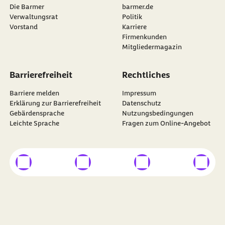
Die Barmer
barmer.de
Verwaltungsrat
Politik
Vorstand
Karriere
Firmenkunden
Mitgliedermagazin
Barrierefreiheit
Rechtliches
Barriere melden
Impressum
Erklärung zur Barrierefreiheit
Datenschutz
Gebärdensprache
Nutzungsbedingungen
Leichte Sprache
Fragen zum Online-Angebot
externer Link
externer Link
externer Link
externer
Besuchen Sie die
BARMER
auf