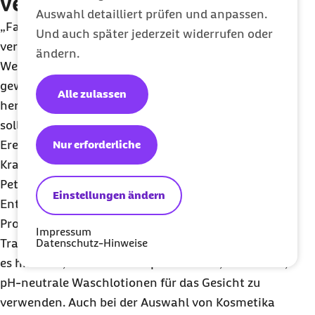
vermeiden
Auswahl detailliert prüfen und anpassen.
„Faktoren, die die Symptome der Rosazea
Und auch später jederzeit widerrufen oder
verschlimmern, sollten Betroffene besser aus dem
ändern.
Weg gehen. Dazu gehören Stress, Alkohol, scharf
gewürzte Speisen und Sonneneinstrahlung. Um
Alle zulassen
herauszufinden, was man besser meiden sollte,
sollte man ein Tagebuch führen, in dem bestimmte
Nur erforderliche
Ereignisse und deren Auswirkungen auf den
Krankheitsverlauf notiert werden“, empfiehlt
Petzold. Um Stress zu bewältigen, eignen sich
Einstellungen ändern
Entspannungsverfahren wie zum Beispiel
Progressive Muskelentspannung und Autogenes
Impressum
Datenschutz-Hinweise
Training. Um die empfindliche Haut zu schonen, ist
es hilfreich, wenn überhaupt nur milde, seifenfreie,
pH-neutrale Waschlotionen für das Gesicht zu
verwenden. Auch bei der Auswahl von Kosmetika