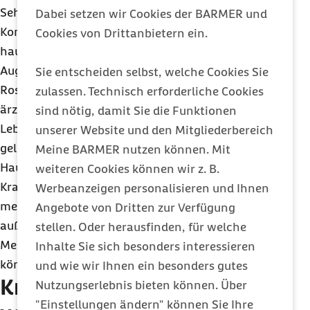
Sehvermögen einschränken. Um solchen
Dabei setzen wir Cookies der BARMER und
Komplikationen vorzubeugen, hilft eine frühe
Cookies von Drittanbietern ein.
hautärztliche Diagnose, so dass rechtzeitig ein
Augenarzt hinzugezogen werden kann. „Die
Sie entscheiden selbst, welche Cookies Sie
Rosazea ist zwar nicht heilbar, aber durch die
zulassen. Technisch erforderliche Cookies
ärztliche Behandlung und Anpassungen im
sind nötig, damit Sie die Funktionen
Lebensstil können die Symptome sehr gut
unserer Website und den Mitgliederbereich
gelindert werden“, erklärt Petzold. In der
Meine BARMER nutzen können. Mit
Hauptsache gilt es, die Auslöser der
weiteren Cookies können wir z. B.
Krankheitsschübe herauszufinden und diese zu
Werbeanzeigen personalisieren und Ihnen
meiden. Die Hautärztin oder der Hautarzt weiß
Angebote von Dritten zur Verfügung
außerdem am besten, welche Salben, Gels und
stellen. Oder herausfinden, für welche
Medikamente die Symptome zurückdrängen
Inhalte Sie sich besonders interessieren
können.
und wie wir Ihnen ein besonders gutes
Krankheitsverstärker
Nutzungserlebnis bieten können. Über
"Einstellungen ändern" können Sie Ihre