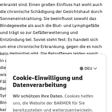
erkrankt sind. Einen großen Einfluss hat wohl auch
die chronische Schädigung der Gesichtshaut durch
Sonneneinstrahlung. Sie beeinflusst sowohl das
Bindegewebe als auch die Blut- und Lymphgefäße
und trägt so zur Gefäßerweiterung und
Entzündung bei. Soviel steht fest: Es handelt sich
um eine chronische Erkrankung, gegen die es noch
kein Heilmittel gibt. Die Betroffenen leiden somit
in der Regel ihr Leben lang unter den Symptomen,
die meist in unterschiedlich starken,
DEU
wiederkehrenden Schüben auftreten. In manchen
Cookie-Einwilligung und
Fällen sind auch die Augen von Rosazea betroffen.
Datenverarbeitung
Bei dieser sogenannten okularen Form reichen die
Symptome von Trockenheit der Augen bis hin zu
Wir schützen Ihre Daten.
Cookies helfen
Binde- oder Hornhautentzündungen. Unbehandelt
uns, die Website der BARMER für Sie
kann die okulare Rosazea sogar dauerhaft das
bereitzustellen und weiterzuentwickeln.