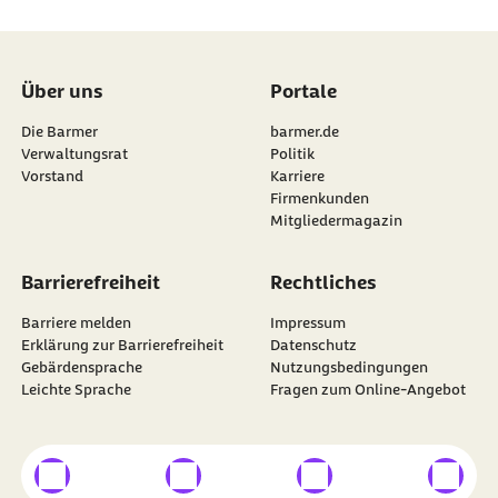
Über uns
Portale
Die Barmer
barmer.de
Verwaltungsrat
Politik
Vorstand
Karriere
Firmenkunden
Mitgliedermagazin
Barrierefreiheit
Rechtliches
Barriere melden
Impressum
Erklärung zur Barrierefreiheit
Datenschutz
Gebärdensprache
Nutzungsbedingungen
Leichte Sprache
Fragen zum Online-Angebot
externer Link
externer Link
externer Link
externer
Besuchen Sie die
BARMER
auf