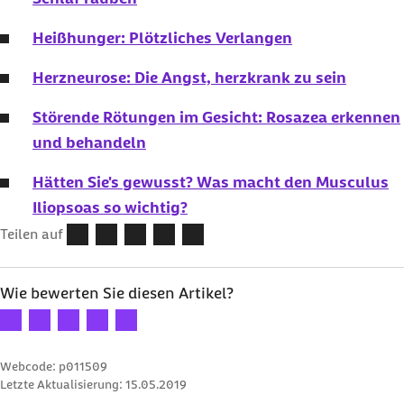
Heißhunger: Plötzliches Verlangen
Herzneurose: Die Angst, herzkrank zu sein
Störende Rötungen im Gesicht: Rosazea erkennen
und behandeln
Hätten Sie's gewusst? Was macht den Musculus
Iliopsoas so wichtig?
Teilen auf
Wie bewerten Sie diesen Artikel?
Ihre Bewertung: 1 Stern
Ihre Bewertung: 2 Sterne
Ihre Bewertung: 3 Sterne
Ihre Bewertung: 4 Sterne
Ihre Bewertung: 5 Sterne
Webcode: p011509
Letzte Aktualisierung:
15.05.2019